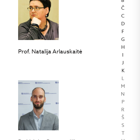
B
Č
C
D
F
G
H
Prof. Natalija Arlauskaitė
I
J
K
L
M
N
P
R
Š
S
T