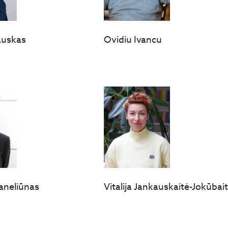
auskas
Ovidiu Ivancu
aneliūnas
Vitalija Jankauskaitė-Jokūbai