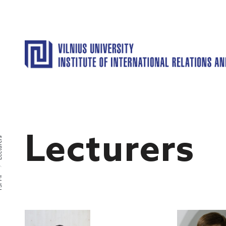
Lecturers
rers
PMI