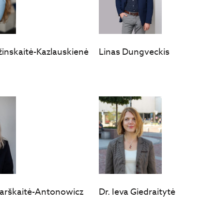
žinskaitė-Kazlauskienė
Linas Dungveckis
Garškaitė-Antonowicz
Dr. Ieva Giedraitytė