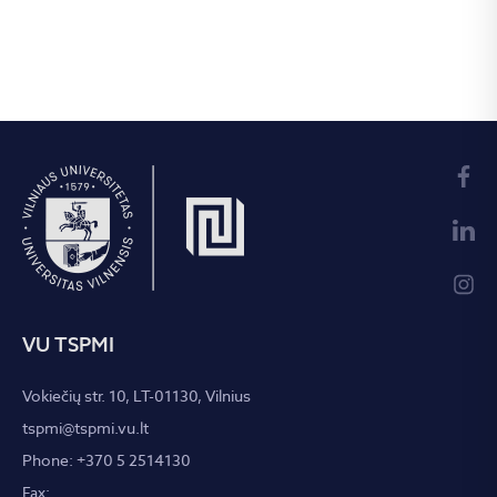
VU TSPMI
Vokiečių str. 10, LT-01130, Vilnius
tspmi@tspmi.vu.lt
Phone: +370 5 2514130
Fax: