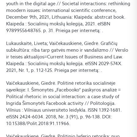
youth in the digital age // Societal interactions: rethinking
moodern issues: international scientific conference,
December 9th, 2021, Lithuania: Klaipėda: abstrcat book.
Klaipėda : Socialinių mokslų kolegija, 2021. eISBN
9789955648765. p. 31. Prieiga per internetą:
.
Lukauskaitė, Liveta; Vaičekauskienė, Giedrė. Grafičių
subkultūra: riba tarp gatvės meno ir vandalizmo // Verslo
ir teisės aktualijos=Current Issues of Business and Law.
Klaipėda : Socialinių mokslų kolegija. eISSN 2029-574X.
2021, Nr. 1, p. 112-125. Prieiga per internetą:
.
Vaičekauskienė, Giedrė. Politinė retorika socialinėje
sąveikoje: I. Šimonytės „Facebooko“ paskyros analizė =
Political rhetoric in social interaction: a case study of
Ingrida Šimonytė’s Facebook activity // Politologija.
Vilnius : Vilniaus universiteto leidykla. ISSN 1392-1681.
eISSN 2424-6034. 2018, Nr. 3 (91), p. 96-138. DOI:
10.15388/Polit.2018.91.11966.
Vaičekauskienė, Giedrė. Politinio lyderio retorika: nuo