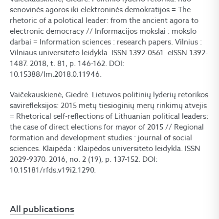
senovinės agoros iki elektroninės demokratijos = The
rhetoric of a polotical leader: from the ancient agora to
electronic democracy // Informacijos mokslai : mokslo
darbai = Information sciences : research papers. Vilnius :
Vilniaus universiteto leidykla. ISSN 1392-0561. eISSN 1392-
1487. 2018, t. 81, p. 146-162. DOI:
10.15388/Im.2018.0.11946.
Vaičekauskienė, Giedrė. Lietuvos politinių lyderių retorikos
savirefleksijos: 2015 metų tiesioginių merų rinkimų atvejis
= Rhetorical self-reflections of Lithuanian political leaders:
the case of direct elections for mayor of 2015 // Regional
formation and development studies : journal of social
sciences. Klaipėda : Klaipėdos universiteto leidykla. ISSN
2029-9370. 2016, no. 2 (19), p. 137-152. DOI:
10.15181/rfds.v19i2.1290.
All publications