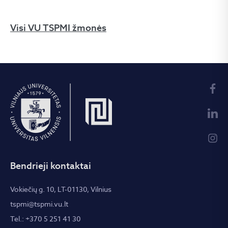
Visi VU TSPMI žmonės
Bendrieji kontaktai
Vokiečių g. 10, LT-01130, Vilnius
tspmi@tspmi.vu.lt
Tel.: +370 5 251 41 30