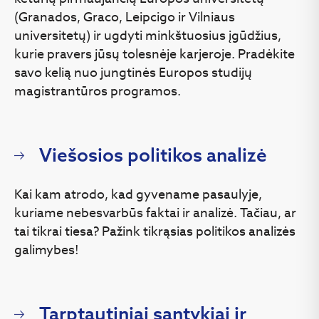
sampratas.
(Granados, Graco, Leipcigo ir Vilniaus
universitetų) ir ugdyti minkštuosius įgūdžius,
kurie pravers jūsų tolesnėje karjeroje. Pradėkite
savo kelią nuo jungtinės Europos studijų
magistrantūros programos.
Dr. Ieva Petronytė-
Urbonavičienė
ieva_petronyte@yahoo.com
Viešosios politikos analizė
Kai kam atrodo, kad gyvename pasaulyje,
kuriame nebesvarbūs faktai ir analizė. Tačiau, ar
tai tikrai tiesa? Pažink tikrąsias politikos analizės
galimybes!
Tarptautiniai santykiai ir