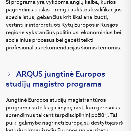
Ši programa yra vykdoma anglų kalba, kurios
pagal individualius interesus.
pagrindinis tikslas – rengti aukštos kvalifikacijos
Dr. Nerijus Maliukevičius
specialistus, gebančius kritiškai analizuoti,
maliukevicius@yahoo.com
PROGRAMOS STRUKTŪRA
vertinti ir interpretuoti Rytų Europos ir Rusijos
regione vykstančius politinius, ekonominius bei
Studijų srities supratimas nulemia tarpdisciplininę
socialinius procesus bei gebėti teikti
programos architektūrą: ją sudaro privalomieji dalykai,
skirti šiuolaikinei politikos, komunikacijos bei galios
profesionalias rekomendacijas šiomis temomis.
teorijai nagrinėti ir taikyti, bei pasirenkamieji dalykai.
Kadangi pastaruosius leidžiama rinktis daugiau nei iš 20
Augustė Dementavičienė
dalykų, kiekvienas studentas gali susikurti jo interesus
ARQUS jungtinė Europos
atitinkanti mokymo planą, atitinkantį jo interesus.
auguste.dementaviciene@tspmi.vu.lt
studijų magistro programa
Studijų metu gilinamasi į komunikaciją tarp trijų subjektų:
medijų/žiniasklaidos, piliečių ir politinių (valdžios)
institucijų. Siekiant geriau suprasti jų galios santykius
Jungtinė Europos studijų magistrantūros
studentai nagrinės, kaip senosios ir naujosios medijos –
programa suteiks galimybę rasti kuo geresnius
nuo telegrafo iki kino ir interneto – kuria politines
sprendimus taikant tarpdisciplininį požiūrį. Tai
reikšmes, veikia visuomenės struktūrą ir suteikia įrankių
Jūratė Kavaliauskaitė
puiki galimybė nagrinėti Europą su dėstytojais iš
artikuliuoti dominuojančias ir alternatyvias galios
jurate.kavaliauskaite@tspmi.vu.lt
keturių pirmaujančių Europos universitetų