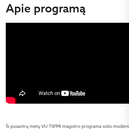
Apie programą
Ši pusantrų metų VU TSPMI magistro programa siūlo modern