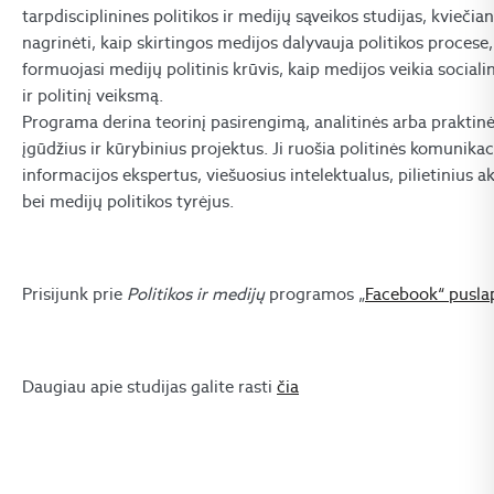
tarpdisciplinines politikos ir medijų sąveikos studijas, kviečia
nagrinėti, kaip skirtingos medijos dalyvauja politikos procese,
formuojasi medijų politinis krūvis, kaip medijos veikia sociali
ir politinį veiksmą.
Programa derina teorinį pasirengimą, analitinės arba praktinė
įgūdžius ir kūrybinius projektus. Ji ruošia politinės komunikaci
informacijos ekspertus, viešuosius intelektualus, pilietinius a
bei medijų politikos tyrėjus.
Prisijunk prie
Politikos ir medijų
programos „
Facebook“ pusla
Daugiau apie studijas galite rasti
čia