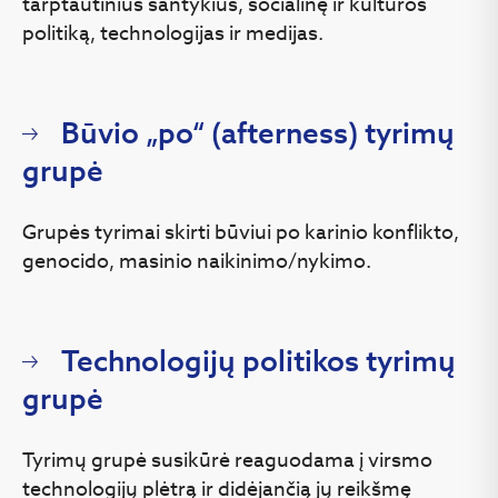
tarptautinius santykius, socialinę ir kultūros
politiką, technologijas ir medijas.
Būvio „po“ (afterness) tyrimų
grupė
Grupės tyrimai skirti būviui po karinio konflikto,
genocido, masinio naikinimo/nykimo.
Technologijų politikos tyrimų
grupė
Tyrimų grupė susikūrė reaguodama į virsmo
technologijų plėtrą ir didėjančią jų reikšmę