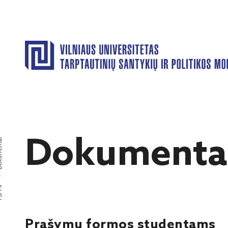
Dokumenta
entai
PMI
Prašymų formos studentams