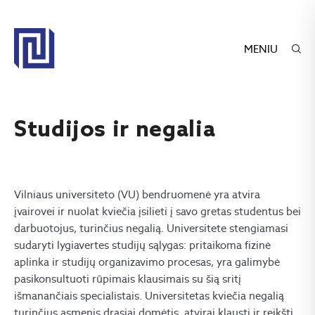
MENIU
Studijos ir negalia
Vilniaus universiteto (VU) bendruomenė yra atvira
įvairovei ir nuolat kviečia įsilieti į savo gretas studentus bei
darbuotojus, turinčius negalią. Universitete stengiamasi
sudaryti lygiavertes studijų sąlygas: pritaikoma fizinė
aplinka ir studijų organizavimo procesas, yra galimybė
pasikonsultuoti rūpimais klausimais su šią sritį
išmanančiais specialistais. Universitetas kviečia negalią
turinčius asmenis drąsiai domėtis, atvirai klausti ir reikšti