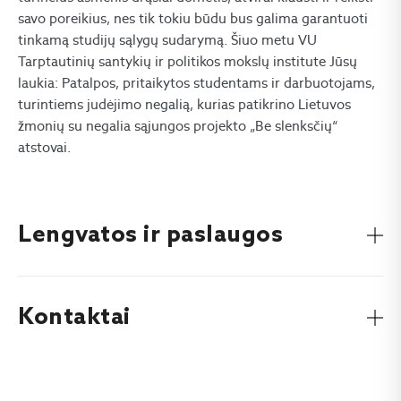
savo poreikius, nes tik tokiu būdu bus galima garantuoti
tinkamą studijų sąlygų sudarymą. Šiuo metu VU
Tarptautinių santykių ir politikos mokslų institute Jūsų
laukia: Patalpos, pritaikytos studentams ir darbuotojams,
turintiems judėjimo negalią, kurias patikrino Lietuvos
žmonių su negalia sąjungos projekto „Be slenksčių“
atstovai.
Lengvatos ir paslaugos
Kontaktai
Negalią turintiems Vilniaus universiteto bendruomenės
nariams:
Taikomos stojimo į universitetą lengvatos, t. y.
pateikus tai įrodantį dokumentą (darbingumo lygio
Negalią turintis studentas visada gali kreiptis į