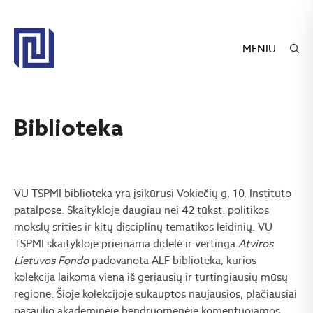
MENIU
Biblioteka
VU TSPMI biblioteka yra įsikūrusi Vokiečių g. 10, Instituto
patalpose. Skaitykloje daugiau nei 42 tūkst. politikos
mokslų srities ir kitų disciplinų tematikos leidinių. VU
TSPMI skaitykloje prieinama didelė ir vertinga
Atviros
Lietuvos Fondo
padovanota ALF biblioteka, kurios
kolekcija laikoma viena iš geriausių ir turtingiausių mūsų
regione. Šioje kolekcijoje sukauptos naujausios, plačiausiai
pasaulio akademinėje bendruomenėje komentuojamos