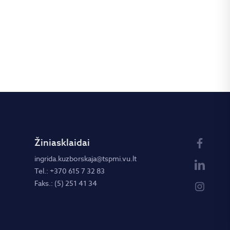
Žiniasklaidai
ingrida.kuzborskaja@tspmi.vu.lt
Tel.: +370 615 7 32 83
Faks.: (5) 251 41 34