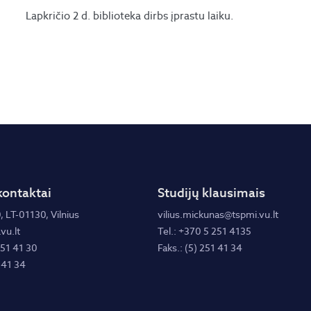
Lapkričio 2 d. biblioteka dirbs įprastu laiku.
kontaktai
Studijų klausimais
, LT-01130, Vilnius
vilius.mickunas@tspmi.vu.lt
vu.lt
Tel.: +370 5 251 4135
251 41 30
Faks.: (5) 251 41 34
 41 34