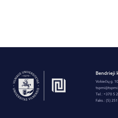
Bendrieji 
Vokiečių g. 10
tspmi@tspmi.
Tel.: +370 5 
Faks.: (5) 251