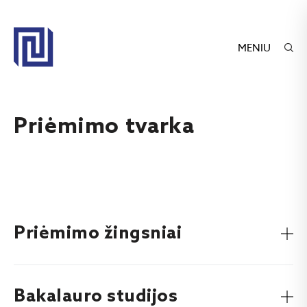
MENIU
Priėmimo tvarka
Priėmimo žingsniai
Bakalauro studijos
Pirmiausia svarbu laiku pateikti prašymą studijuoti.