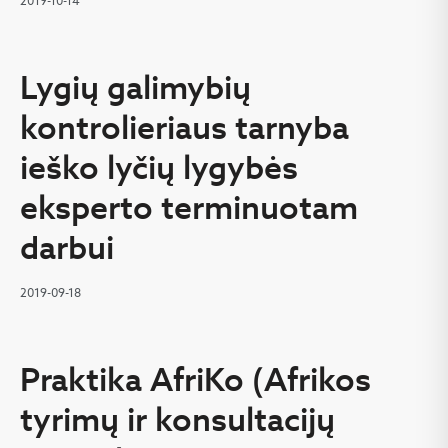
2019-10-14
Lygių galimybių
kontrolieriaus tarnyba
ieško lyčių lygybės
eksperto terminuotam
darbui
2019-09-18
Praktika AfriKo (Afrikos
tyrimų ir konsultacijų