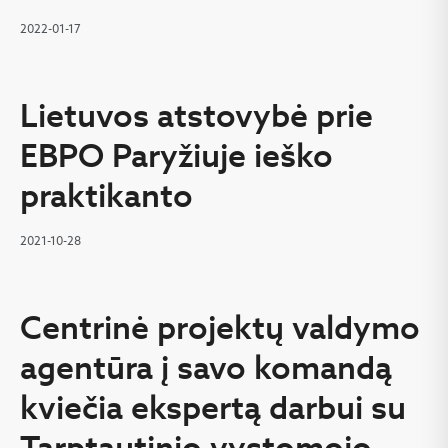
2022-01-17
Lietuvos atstovybė prie
EBPO Paryžiuje ieško
praktikanto
2021-10-28
Centrinė projektų valdymo
agentūra į savo komandą
kviečia ekspertą darbui su
Tarptautinio vystomojo