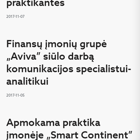
praktikantės
2017-11-07
Finansų įmonių grupė
„Aviva” siūlo darbą
komunikacijos specialistui-
analitikui
2017-11-05
Apmokama praktika
įmonėje „Smart Continent”