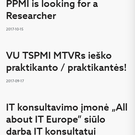
PPMI is looking for a
Researcher
2017-10-15
VU TSPMI MTVRs ieško
praktikanto / praktikantės!
2017-09-17
IT konsultavimo įmonė „All
about IT Europe” siūlo
darbą IT konsultatui