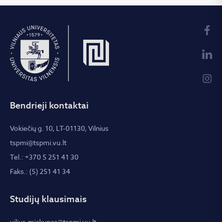
Bendrieji kontaktai
Vokiečių g. 10, LT-01130, Vilnius
tspmi@tspmi.vu.lt
Tel.: +370 5 251 41 30
Faks.: (5) 251 41 34
Studijų klausimais