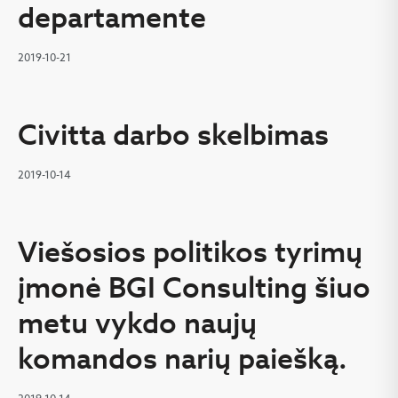
departamente
2019-10-21
Civitta darbo skelbimas
2019-10-14
Viešosios politikos tyrimų
įmonė BGI Consulting šiuo
metu vykdo naujų
komandos narių paiešką.