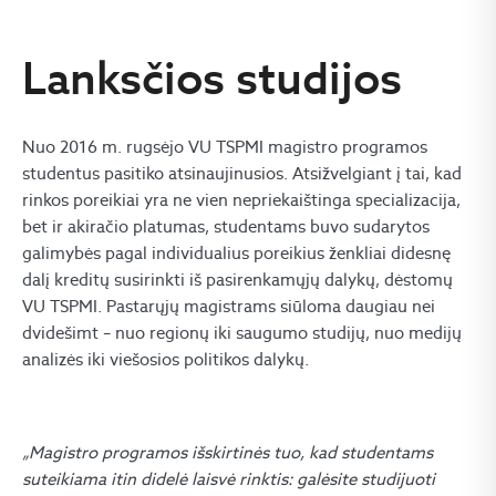
Lanksčios studijos
Nuo 2016 m. rugsėjo VU TSPMI magistro programos
studentus pasitiko atsinaujinusios. Atsižvelgiant į tai, kad
rinkos poreikiai yra ne vien nepriekaištinga specializacija,
bet ir akiračio platumas, studentams buvo sudarytos
galimybės pagal individualius poreikius ženkliai didesnę
dalį kreditų susirinkti iš pasirenkamųjų dalykų, dėstomų
VU TSPMI. Pastarųjų magistrams siūloma daugiau nei
dvidešimt – nuo regionų iki saugumo studijų, nuo medijų
analizės iki viešosios politikos dalykų.
„
Magistro programos išskirtinės tuo, kad studentams
suteikiama itin didelė laisvė rinktis: galėsite studijuoti