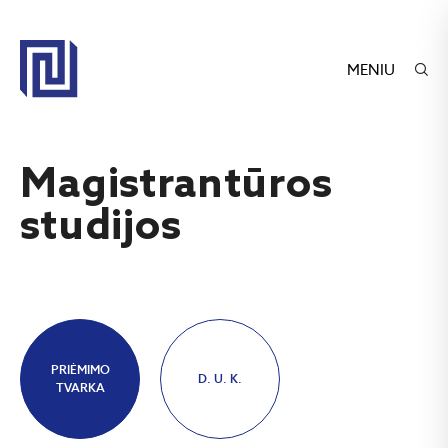
MENIU
Magistrantūros
studijos
PRIĖMIMO
D. U. K.
TVARKA