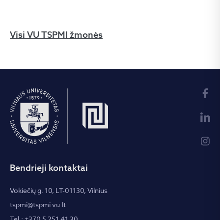
Visi VU TSPMI žmonės
Bendrieji kontaktai
Vokiečių g. 10, LT-01130, Vilnius
tspmi@tspmi.vu.lt
Tel.: +370 5 251 41 30