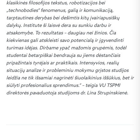
klasikinės filosofijos tekstus, robotizacijos bei
„technobodies“ fenomenus, galią ir komunikaciją,
tarptautines derybas bei dešimtis kitų įvairiapusiškų
dalykų.
Institute ši laisvė dera su sunkiu darbu ir
atsakomybe. To rezultatas – daugiau nei žinios. Čia
kiekvienas gali atskleisti savo potencialą ir įgyvendinti
turimas idėjas.
Dirbame ypač mažomis grupėmis, todėl
studentai betarpiškai bendrauja su jiems dėstančiais
pripažintais tyrėjais ar praktikais. Intensyvios, realių
situacijų analize ir probleminiu mokymu grįstos studijos
leidžia ne tik išsamiai nagrinėti šiuolaikinius iššūkius, bet ir
siūlyti profesionalius sprendimus.
“ – teigia VU TSPMI
direktorės pavaduotoja studijoms dr. Lina Strupinskienė.