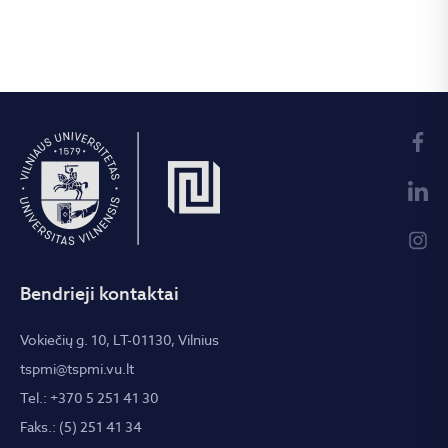
Bendrieji kontaktai
Vokiečių g. 10, LT-01130, Vilnius
tspmi@tspmi.vu.lt
Tel.: +370 5 251 41 30
Faks.: (5) 251 41 34