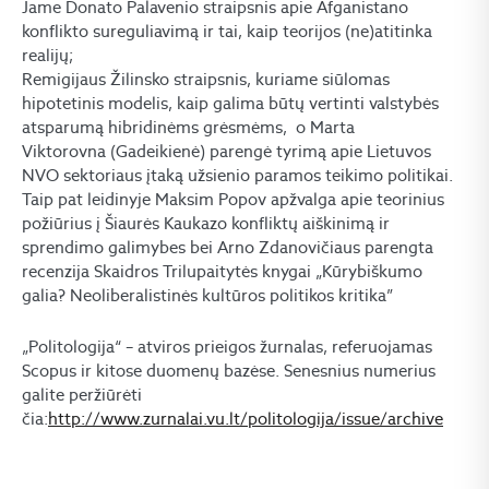
Jame Donato Palavenio straipsnis apie Afganistano
konflikto sureguliavimą ir tai, kaip teorijos (ne)atitinka
realijų;
Remigijaus Žilinsko straipsnis, kuriame siūlomas
hipotetinis modelis, kaip galima būtų vertinti valstybės
atsparumą hibridinėms grėsmėms, o Marta
Viktor
ovna
(Gadeikienė) parengė tyrimą apie Lietuvos
NVO sektoriaus įtaką užsienio paramos teikimo politikai.
Taip pat leidinyje Maksim Popov apžvalga apie teorinius
požiūrius į Šiaurės Kaukazo konfliktų aiškinimą ir
sprendimo galimybes bei Arno Zdanovičiaus parengta
recenzija Skaidros Trilupaitytės knygai „Kūrybiškumo
galia? Neoliberalistinės kultūros politikos kritika”
„Politologija“ – atviros prieigos žurnalas, referuojamas
Scopus ir kitose duomenų bazėse. Senesnius numerius
galite peržiūrėti
čia:
http://www.zurnalai.vu.lt/politologija/issue/archive