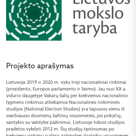
Projekto aprašymas
Lietuvoje 2019 ir 2020 m. vyks treji nacionaliniai rinkimai
(prezidento, Europos parlamento ir Seimo). Jau nuo XX a.
vidurio daugelyje Vakarų šalių per kiekvienus nacionalinio
lygmens rinkimus atliekamos Nacionalinės rinkiminės
studijos (National Election Studies) yra tapusios vienu iš
svarbiausiu duomenų šaltinių visuomenės, jos pokyčių,
santykio su valstybe pažinimui. Lietuvoje tokios studijos
pradėtos vykdyti 2012 m. Šių studijų tęstinumas po
kiekvienų rinkimų sudaro galimybes ilgalaikių visuomenės