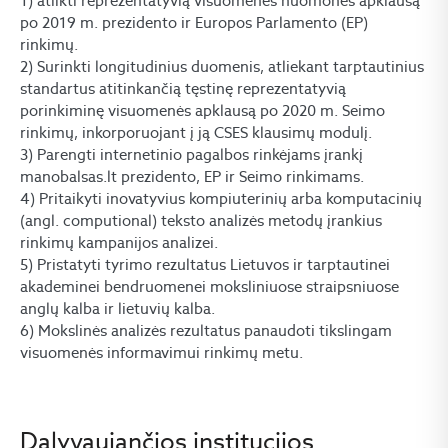
1) atlikti reprezentatyvią visuomenės nuomonės apklausą
po 2019 m. prezidento ir Europos Parlamento (EP)
rinkimų.
2) Surinkti longitudinius duomenis, atliekant tarptautinius
standartus atitinkančią tęstinę reprezentatyvią
porinkiminę visuomenės apklausą po 2020 m. Seimo
rinkimų, inkorporuojant į ją CSES klausimų modulį.
3) Parengti internetinio pagalbos rinkėjams įrankį
manobalsas.lt prezidento, EP ir Seimo rinkimams.
4) Pritaikyti inovatyvius kompiuterinių arba komputacinių
(angl. computional) teksto analizės metodų įrankius
rinkimų kampanijos analizei.
5) Pristatyti tyrimo rezultatus Lietuvos ir tarptautinei
akademinei bendruomenei moksliniuose straipsniuose
anglų kalba ir lietuvių kalba.
6) Mokslinės analizės rezultatus panaudoti tikslingam
visuomenės informavimui rinkimų metu.
Dalyvaujančios institucijos