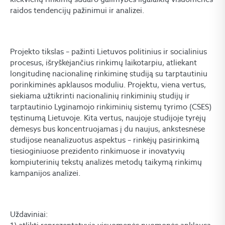
raidos tendencijų pažinimui ir analizei.
Projekto tikslas – pažinti Lietuvos politinius ir socialinius
procesus, išryškėjančius rinkimų laikotarpiu, atliekant
longitudinę nacionalinę rinkiminę studiją su tarptautiniu
porinkiminės apklausos moduliu. Projektu, viena vertus,
siekiama užtikrinti nacionalinių rinkiminių studijų ir
tarptautinio Lyginamojo rinkiminių sistemų tyrimo (CSES)
tęstinumą Lietuvoje. Kita vertus, naujoje studijoje tyrėjų
dėmesys bus koncentruojamas į du naujus, ankstesnėse
studijose neanalizuotus aspektus – rinkėjų pasirinkimą
tiesioginiuose prezidento rinkimuose ir inovatyvių
kompiuterinių tekstų analizės metodų taikymą rinkimų
kampanijos analizei.
Uždaviniai: