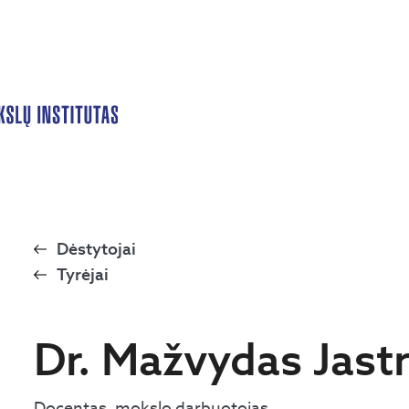
Dėstytojai
Tyrėjai
Dr. Mažvydas Jast
Docentas, mokslo darbuotojas