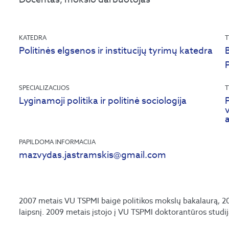
KATEDRA
T
Politinės elgsenos ir institucijų tyrimų katedra
B
SPECIALIZACIJOS
T
Lyginamoji politika ir politinė sociologija
v
a
PAPILDOMA INFORMACIJA
mazvydas.jastramskis@gmail.com
2007 metais VU TSPMI baigė politikos mokslų bakalaurą, 20
laipsnį. 2009 metais įstojo į VU TSPMI doktorantūros studij