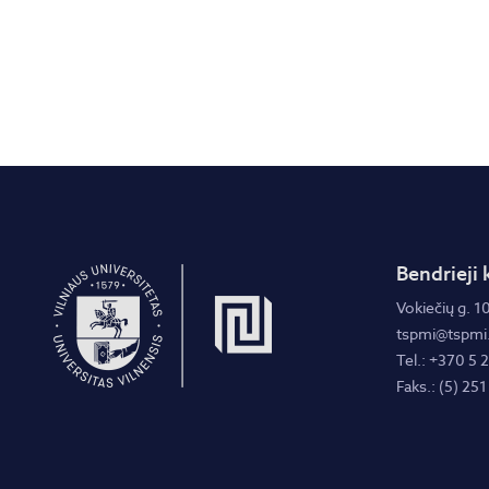
Bendrieji 
Vokiečių g. 10
tspmi@tspmi.
Tel.: +370 5 
Faks.: (5) 251