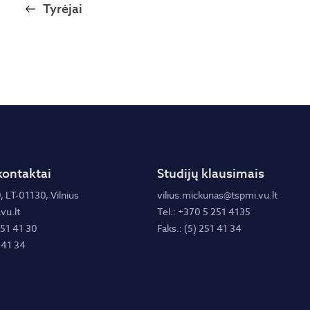
Tyrėjai
kontaktai
Studijų klausimais
, LT-01130, Vilnius
vilius.mickunas@tspmi.vu.lt
vu.lt
Tel.: +370 5 251 4135
251 41 30
Faks.: (5) 251 41 34
 41 34