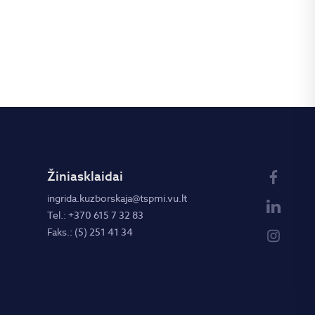
Žiniasklaidai
ingrida.kuzborskaja@tspmi.vu.lt
Tel.: +370 615 7 32 83
Faks.: (5) 251 41 34