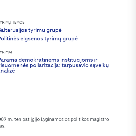
YRIMŲ TEMOS
altarusijos tyrimų grupė
Politinės elgsenos tyrimų grupė
YRIMAI
Parama demokratinėms institucijoms ir
isuomenės poliarizacija: tarpusavio sąveikų
nalizė
09 m. ten pat įgijo Lyginamosios politikos magistro
as.