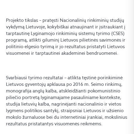
Projekto tikslas – pratęsti Nacionalinių rinkiminių studijų
vykdymą Lietuvoje, kokybiškai atnaujinant ir įsitraukiant į
tarptautinę Lyginamojo rinkiminių sistemų tyrimo (CSES)
programą, atlikti giluminį Lietuvos pilietinės savimonės ir
politinio elgesio tyrimą ir jo rezultatus pristatyti Lietuvos
visuomenei ir tarptautinei akademinei bendruomenei.
Svarbiausi tyrimo rezultatai – atlikta tęstinė porinkiminė
Lietuvos gyventojų apklausa po 2016 m. Seimo rinkimų,
monografija anglų kalba, atskleidžianti pokomunistinio
piliečio portretą lyginamajame pasauliniame kontekste,
studija lietuvių kalba, nagrinėjanti nacionalinio ir vietos
lygmens politikos santykį, straipsniai Lietuvos ir užsienio
mokslo žurnaluose bei du internetiniai įrankiai, mokslinius
rezultatus pristatantys visuomenės reikmėms.