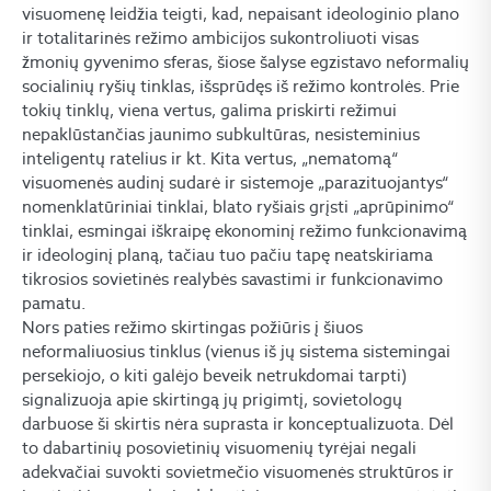
visuomenę leidžia teigti, kad, nepaisant ideologinio plano
ir totalitarinės režimo ambicijos sukontroliuoti visas
žmonių gyvenimo sferas, šiose šalyse egzistavo neformalių
socialinių ryšių tinklas, išsprūdęs iš režimo kontrolės. Prie
tokių tinklų, viena vertus, galima priskirti režimui
nepaklūstančias jaunimo subkultūras, nesisteminius
inteligentų ratelius ir kt. Kita vertus, „nematomą“
visuomenės audinį sudarė ir sistemoje „parazituojantys“
nomenklatūriniai tinklai, blato ryšiais grįsti „aprūpinimo“
tinklai, esmingai iškraipę ekonominį režimo funkcionavimą
ir ideologinį planą, tačiau tuo pačiu tapę neatskiriama
tikrosios sovietinės realybės savastimi ir funkcionavimo
pamatu.
Nors paties režimo skirtingas požiūris į šiuos
neformaliuosius tinklus (vienus iš jų sistema sistemingai
persekiojo, o kiti galėjo beveik netrukdomai tarpti)
signalizuoja apie skirtingą jų prigimtį, sovietologų
darbuose ši skirtis nėra suprasta ir konceptualizuota. Dėl
to dabartinių posovietinių visuomenių tyrėjai negali
adekvačiai suvokti sovietmečio visuomenės struktūros ir