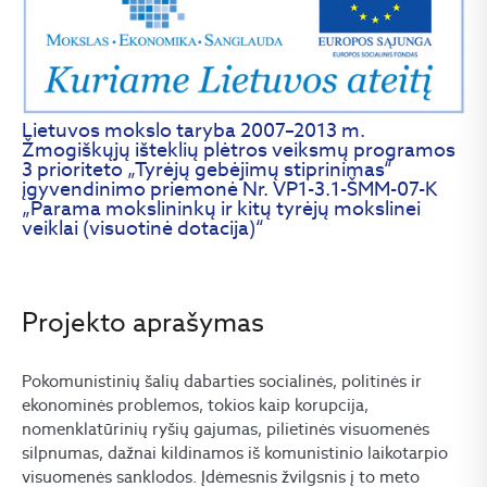
Lietuvos mokslo taryba 2007–2013 m.
Žmogiškųjų išteklių plėtros veiksmų programos
3 prioriteto „Tyrėjų gebėjimų stiprinimas“
įgyvendinimo priemonė Nr. VP1-3.1-ŠMM-07-K
„Parama mokslininkų ir kitų tyrėjų mokslinei
veiklai (visuotinė dotacija)“
Projekto aprašymas
Pokomunistinių šalių dabarties socialinės, politinės ir
ekonominės problemos, tokios kaip korupcija,
nomenklatūrinių ryšių gajumas, pilietinės visuomenės
silpnumas, dažnai kildinamos iš komunistinio laikotarpio
visuomenės sanklodos. Įdėmesnis žvilgsnis į to meto