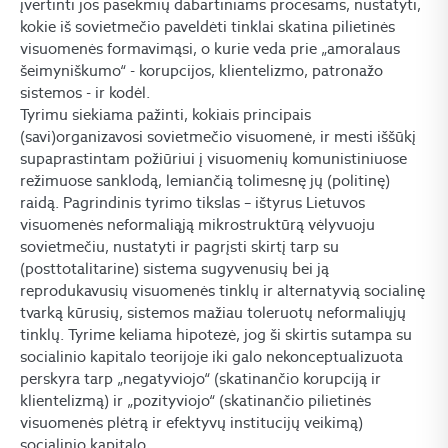
įvertinti jos pasekmių dabartiniams procesams, nustatyti,
kokie iš sovietmečio paveldėti tinklai skatina pilietinės
visuomenės formavimąsi, o kurie veda prie „amoralaus
šeimyniškumo“ - korupcijos, klientelizmo, patronažo
sistemos - ir kodėl.
Tyrimu siekiama pažinti, kokiais principais
(savi)organizavosi sovietmečio visuomenė, ir mesti iššūkį
supaprastintam požiūriui į visuomenių komunistiniuose
režimuose sanklodą, lemiančią tolimesnę jų (politinę)
raidą. Pagrindinis tyrimo tikslas – ištyrus Lietuvos
visuomenės neformaliąją mikrostruktūrą vėlyvuoju
sovietmečiu, nustatyti ir pagrįsti skirtį tarp su
(posttotalitarine) sistema sugyvenusių bei ją
reprodukavusių visuomenės tinklų ir alternatyvią socialinę
tvarką kūrusių, sistemos mažiau toleruotų neformaliųjų
tinklų. Tyrime keliama hipotezė, jog ši skirtis sutampa su
socialinio kapitalo teorijoje iki galo nekonceptualizuota
perskyra tarp „negatyviojo“ (skatinančio korupciją ir
klientelizmą) ir „pozityviojo“ (skatinančio pilietinės
visuomenės plėtrą ir efektyvų institucijų veikimą)
socialinio kapitalo.