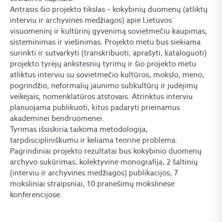
Antrasis šio projekto tikslas – kokybinių duomenų (atliktų
interviu ir archyvinės medžiagos) apie Lietuvos
visuomeninį ir kultūrinį gyvenimą sovietmečiu kaupimas,
sisteminimas ir viešinimas. Projekto metu bus siekiama
surinkti ir sutvarkyti (transkribuoti, aprašyti, kataloguoti)
projekto tyrėjų ankstesnių tyrimų ir šio projekto metu
atliktus interviu su sovietmečio kultūros, mokslo, meno,
pogrindžio, neformalių jaunimo subkultūrų ir judėjimų
veikėjais, nomenklatūros atstovais. Atrinktus interviu
planuojama publikuoti, kitus padaryti prieinamus
akademinei bendruomenei.
Tyrimas išsiskiria taikoma metodologija,
tarpdiscipliniškumu ir keliama teorine problema.
Pagrindiniai projekto rezultatai bus kokybinio duomenų
archyvo sukūrimas, kolektyvinė monografija, 2 šaltinių
(interviu ir archyvinės medžiagos) publikacijos, 7
moksliniai straipsniai, 10 pranešimų mokslinėse
konferencijose.