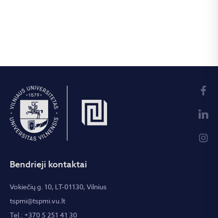
Bendrieji kontaktai
Vokiečių g. 10, LT-01130, Vilnius
tspmi@tspmi.vu.lt
Tel.: +370 5 251 41 30