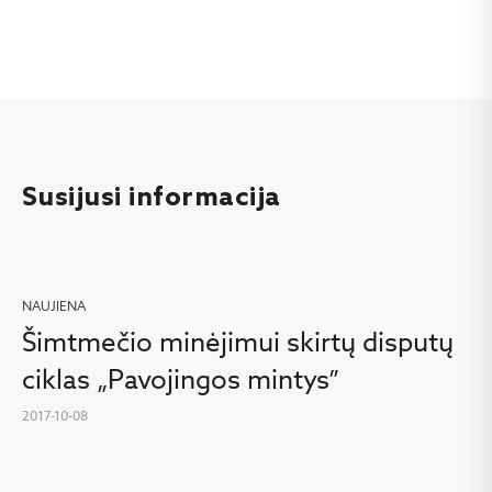
Susijusi informacija
NAUJIENA
Šimtmečio minėjimui skirtų disputų
ciklas „Pavojingos mintys”
2017-10-08