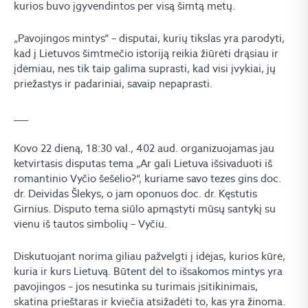
kurios buvo įgyvendintos per visą šimtą metų.
„Pavojingos mintys“ – disputai, kurių tikslas yra parodyti,
kad į Lietuvos šimtmečio istoriją reikia žiūrėti drąsiau ir
įdėmiau, nes tik taip galima suprasti, kad visi įvykiai, jų
priežastys ir padariniai, savaip nepaprasti.
___
Kovo 22 dieną, 18:30 val., 402 aud. organizuojamas jau
ketvirtasis disputas tema „Ar gali Lietuva išsivaduoti iš
romantinio Vyčio šešėlio?“, kuriame savo tezes gins doc.
dr. Deividas Šlekys, o jam oponuos doc. dr. Kęstutis
Girnius. Disputo tema siūlo apmąstyti mūsų santykį su
vienu iš tautos simbolių – Vyčiu.
Diskutuojant norima giliau pažvelgti į idėjas, kurios kūrė,
kuria ir kurs Lietuvą. Būtent dėl to išsakomos mintys yra
pavojingos – jos nesutinka su turimais įsitikinimais,
skatina prieštaras ir kviečia atsižadėti to, kas yra žinoma.