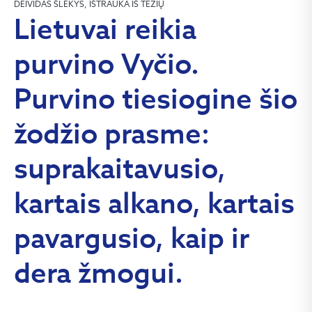
DEIVIDAS ŠLEKYS, IŠTRAUKA IŠ TEZIŲ
Lietuvai reikia
purvino Vyčio.
Purvino tiesiogine šio
žodžio prasme:
suprakaitavusio,
kartais alkano, kartais
pavargusio, kaip ir
dera žmogui.