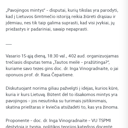
„Pavojingos mintys“ – disputai, kurių tikslas yra parodyti,
kad į Lietuvos šimtmečio istoriją reikia žiūrėti drąsiau ir
įdėmiau, nes tik taip galima suprasti, kad visi įvykiai, jų
priežastys ir padariniai, savaip nepaprasti.
___
Vasario 15-ąją dieną, 18:30 val., 402 aud. organizuojamas
trečiasis disputas tema „Tautos meilė – pražūtinga?“,
kuriame savo tezes gins doc. dr. Inga Vinogradnaitė, o jai
oponuos prof. dr. Rasa Čepaitienė.
Diskutuojant norima giliau pažvelgti į idėjas, kurios kūrė,
kuria ir kurs Lietuvą. Būtent dėl to išsakomos mintys yra
pavojingos – jos nesutinka su turimais įsitikinimais,
skatina prieštaras ir kviečia atsižadėti to, kas yra žinoma.
Proponentė – doc. dr. Inga Vinogradnaitė – VU TSPMI
dėstytoja ir tyrėja, politikos teorijos katedros docentė.