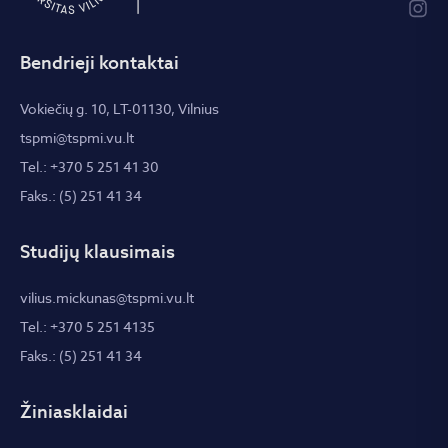
Bendrieji kontaktai
Vokiečių g. 10, LT-01130, Vilnius
tspmi@tspmi.vu.lt
Tel.: +370 5 251 41 30
Faks.: (5) 251 41 34
Studijų klausimais
vilius.mickunas@tspmi.vu.lt
Tel.: +370 5 251 4135
Faks.: (5) 251 41 34
Žiniasklaidai