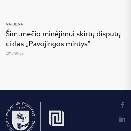
NAUJIENA
Šimtmečio minėjimui skirtų disputų
ciklas „Pavojingos mintys”
2017-10-08