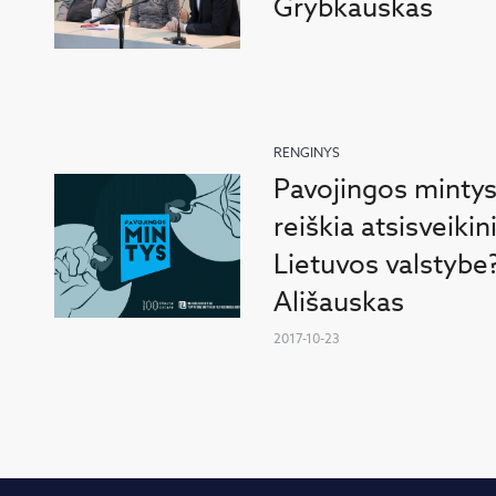
Grybkauskas
RENGINYS
Pavojingos mintys
reiškia atsisveiki
Lietuvos valstybe?
Ališauskas
2017-10-23