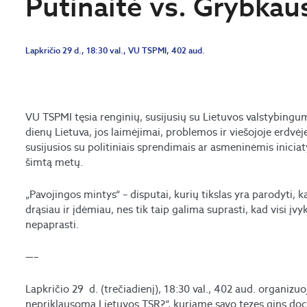
Putinaitė vs. Grybkau
Lapkričio 29 d., 18:30 val., VU TSPMI, 402 aud.
VU TSPMI tęsia renginių, susijusių su Lietuvos valstybingu
dienų Lietuva, jos laimėjimai, problemos ir viešojoje erdvėj
susijusios su politiniais sprendimais ar asmeninėmis inicia
šimtą metų.
„Pavojingos mintys“ – disputai, kurių tikslas yra parodyti, ka
drąsiau ir įdėmiau, nes tik taip galima suprasti, kad visi įvyki
nepaprasti.
—–
Lapkričio 29 d. (trečiadienį), 18:30 val., 402 aud. organizu
nepriklausoma Lietuvos TSR?“, kuriame savo tezes gins doc. d