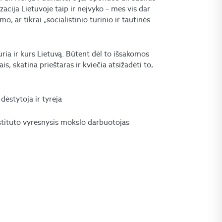
cija Lietuvoje taip ir neįvyko – mes vis dar
 ar tikrai „socialistinio turinio ir tautinės
uria ir kurs Lietuvą. Būtent dėl to išsakomos
s, skatina prieštaras ir kviečia atsižadėti to,
dėstytoja ir tyrėja
nstituto vyresnysis mokslo darbuotojas