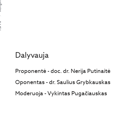
niai
PMI
Dalyvauja
Proponentė - doc. dr. Nerija Putinaitė
Oponentas - dr. Saulius Grybkauskas
Moderuoja - Vykintas Pugačiauskas