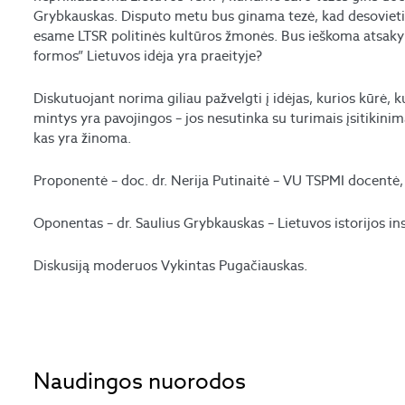
Grybkauskas. Disputo metu bus ginama tezė, kad desovietiza
esame LTSR politinės kultūros žmonės. Bus ieškoma atsakymo,
formos” Lietuvos idėja yra praeityje?
Diskutuojant norima giliau pažvelgti į idėjas, kurios kūrė, k
mintys yra pavojingos – jos nesutinka su turimais įsitikinimai
kas yra žinoma.
Proponentė – doc. dr. Nerija Putinaitė – VU TSPMI docentė, 
Oponentas – dr. Saulius Grybkauskas – Lietuvos istorijos i
Diskusiją moderuos Vykintas Pugačiauskas.
Naudingos nuorodos