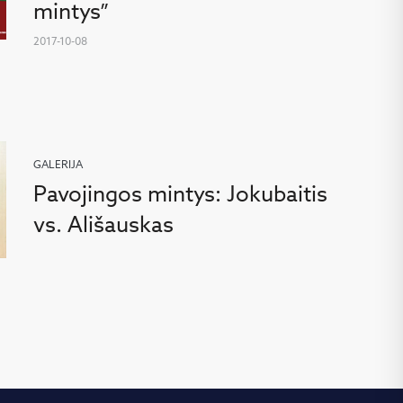
mintys”
2017-10-08
GALERIJA
Pavojingos mintys: Jokubaitis
vs. Ališauskas