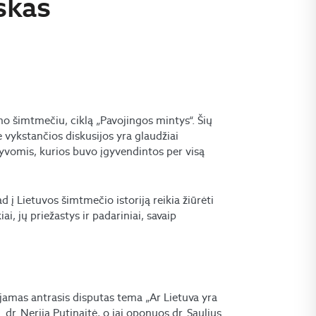
skas
mo šimtmečiu, ciklą „Pavojingos mintys“. Šių
e vykstančios diskusijos yra glaudžiai
tyvomis, kurios buvo įgyvendintos per visą
d į Lietuvos šimtmečio istoriją reikia žiūrėti
ai, jų priežastys ir padariniai, savaip
ojamas antrasis disputas tema „Ar Lietuva yra
r. Nerija Putinaitė, o jai oponuos dr. Saulius