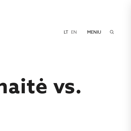
LT
EN
MENIU
aitė vs.