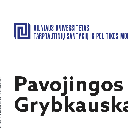
Pavojingos 
itė vs. Grybkauskas
Grybkausk