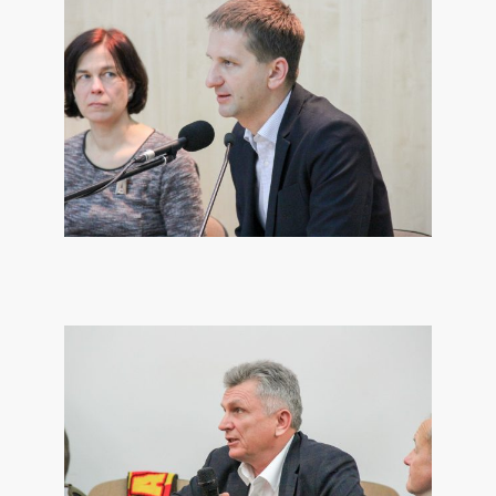
2/26
VU TSPMI/EMILĖS I