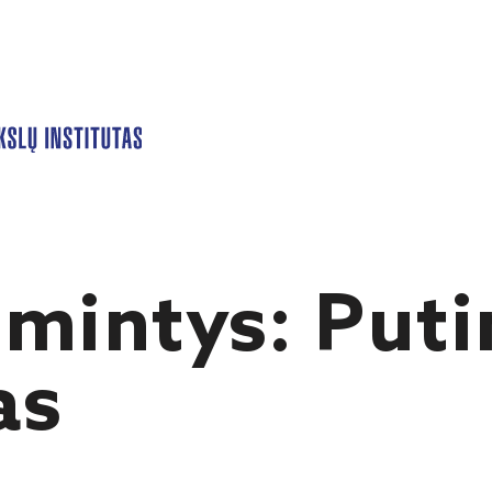
mintys: Putin
as