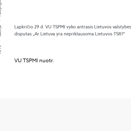
Lapkričio 29 d. VU TSPMI vyko antrasis Lietuvos valstybės
rija
disputas „Ar Lietuva yra nepriklausoma Lietuvos TSR?"
PMI
VU TSPMI nuotr.