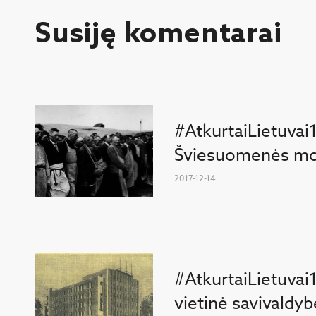
Susiję komentarai
#AtkurtaiLietuvai
Šviesuomenės mob
2017-12-14
#AtkurtaiLietuvai
vietinė savivaldyb