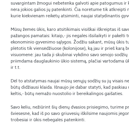
suvargintam žmogui nebetenka galvoti apie patogumus ir kit
nėra jokios galios jų patenkinti. Čia norėtume tik atkreipt
kurie kiekvienam reikėtų atsiminti, naujai statydinantis gy
Mūsų žemės ūkis, karo atsitikimais visiškai iškreiptas iš sav
pažangos pamatais: kitaip,- jis negalės išsilaikyti ir pakelti
ekonominio gyvenimo sąlygos. Žodžiu sakant, mūsų ūkis turė
plėtotis tik viensėdžiuose (kolonijose), ką jau ir prieš karą 
visuomenė: jau tada ji skubinai vykdino savo senojo sodžių ū
priimdama dauglaukinio ūkio sistemą, plačiai vartodama ūk
ir t.t.
Dėl to atstatymas naujai mūsų senųjų sodžių su jų visais ne
būtų didžiausi klaida. Išnaujo jie dabar statyti, kad paskiau u
keltis,- būtų nemažo nuostolio ir bereikalingos gaišaties.
Savo keliu, nežiūrint šių dienų dvasios prisiegimo, turime p
šviesesnė, kad iš po savo griuvesių iškilsime naujomis jėgom
trobesiai ir ūkis nebegalės patenkinti.