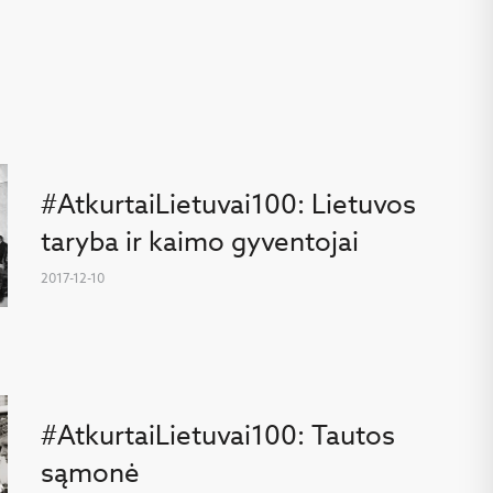
#AtkurtaiLietuvai100: Lietuvos
taryba ir kaimo gyventojai
2017-12-10
#AtkurtaiLietuvai100: Tautos
sąmonė