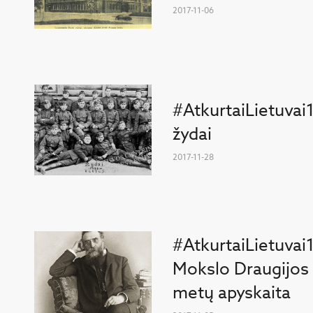
2017-11-06
#AtkurtaiLietuvai
žydai
2017-11-28
#AtkurtaiLietuvai
Mokslo Draugijos
metų apyskaita