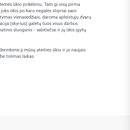
žemės ūkio prikėlimu. Tam gi visų pirma
 joks ūkis po karo negalės stipriai savo
rstymas vienasėdžiais, daroma apleistųjų dvarų
zacija (skyrius) galėtų tuos visus darbus
tinis sluogsnis – valstiečiai ir jų ūkis įgytų
erinkime jį mūsų ateities ūkiu ir jo naujais
be tolimas laikas.