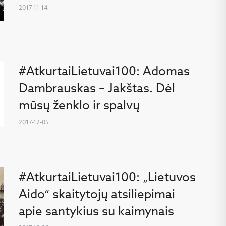
2017-11-14
#AtkurtaiLietuvai100: Adomas
Dambrauskas – Jakštas. Dėl
mūsų ženklo ir spalvų
2017-12-05
#AtkurtaiLietuvai100: „Lietuvos
Aido“ skaitytojų atsiliepimai
apie santykius su kaimynais