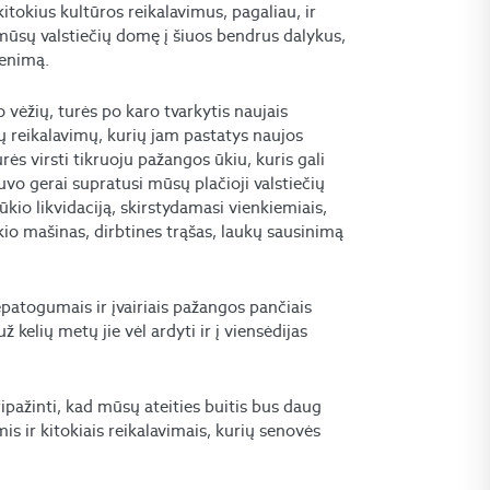
okius kultūros reikalavimus, pagaliau, ir
i mūsų valstiečių domę į šiuos bendrus dalykus,
venimą.
o vėžių, turės po karo tvarkytis naujais
 tų reikalavimų, kurių jam pastatys naujos
s virsti tikruoju pažangos ūkiu, kuris gali
buvo gerai supratusi mūsų plačioji valstiečių
kio likvidaciją, skirstydamasi vienkiemiais,
io mašinas, dirbtines trąšas, laukų sausinimą
patogumais ir įvairiais pažangos pančiais
ž kelių metų jie vėl ardyti ir į viensėdijas
ripažinti, kad mūsų ateities buitis bus daug
is ir kitokiais reikalavimais, kurių senovės