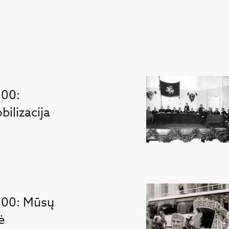
100:
ilizacija
100: Mūsų
ė