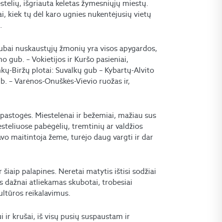
stelių, išgriauta keletas žymesniųjų miestų.
ai, kiek tų dėl karo ugnies nukentėjusių vietų
.
igubai nuskaustųjų žmonių yra visos apygardos,
no gub. – Vokietijos ir Kuršo pasieniai,
kų-Biržų plotai: Suvalkų gub – Kybartų-Alvito
ub. – Varėnos-Onuškės-Vievio ruožas ir,
 pastogės. Miestelėnai ir bežemiai, mažiau sus
esteliuose pabėgėlių, tremtinių ar valdžios
avo maitintoja žeme, turėjo daug vargti ir dar
r šiaip palapines. Neretai matytis ištisi sodžiai
s dažnai atliekamas skubotai, trobesiai
kultūros reikalavimus.
 ir krušai, iš visų pusių suspaustam ir