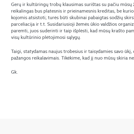
Gerų ir kultūringų trobų klausimas surištas su pačiu mūsų 
reikalingas bus platesnis ir prieinamesnis kreditas, be kurio
kojomis atsistoti; turės būti skubinai pabaigtas sodžių ski
parceliacija ir t.t. Susidariusioji žemės ūkio valdžios organi
paremti, juos suderinti ir taip išplėsti, kad mūsų krašto pama
visų kultūrinio plėtojimosi sąlygų.
Taigi, statydamas naujus trobesius ir taisydamies savo ūkį, d
pažangos reikalavimais. Tikėkime, kad jį nuo mūsų skiria ne
Gk.