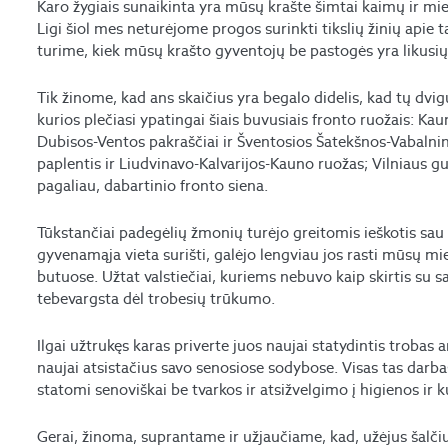
Karo žygiais sunaikinta yra mūsų krašte šimtai kaimų ir mie
Ligi šiol mes neturėjome progos surinkti tikslių žinių apie t
turime, kiek mūsų krašto gyventojų be pastogės yra likusių
Tik žinome, kad ans skaičius yra begalo didelis, kad tų dv
kurios plečiasi ypatingai šiais buvusiais fronto ruožais: Kau
Dubisos-Ventos pakraščiai ir Šventosios Šatekšnos-Vabalnin
paplentis ir Liudvinavo-Kalvarijos-Kauno ruožas; Vilniaus g
pagaliau, dabartinio fronto siena.
Tūkstančiai padegėlių žmonių turėjo greitomis ieškotis sau
gyvenamąja vieta surišti, galėjo lengviau jos rasti mūsų mi
butuose. Užtat valstiečiai, kuriems nebuvo kaip skirtis su s
tebevargsta dėl trobesių trūkumo.
Ilgai užtrukęs karas priverte juos naujai statydintis trobas a
naujai atsistačius savo senosiose sodybose. Visas tas darba
statomi senoviškai be tvarkos ir atsižvelgimo į higienos ir 
Gerai, žinoma, suprantame ir užjaučiame, kad, užėjus šalčiui