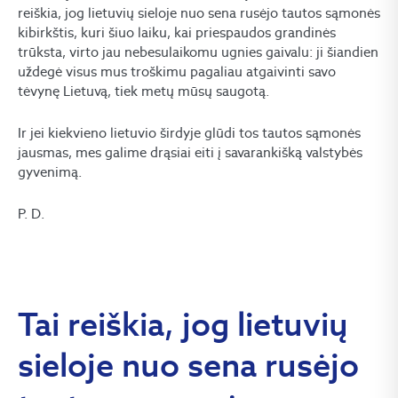
reiškia, jog lietuvių sieloje nuo sena rusėjo tautos sąmonės
kibirkštis, kuri šiuo laiku, kai priespaudos grandinės
trūksta, virto jau nebesulaikomu ugnies gaivalu: ji šiandien
uždegė visus mus troškimu pagaliau atgaivinti savo
tėvynę Lietuvą, tiek metų mūsų saugotą.
Ir jei kiekvieno lietuvio širdyje glūdi tos tautos sąmonės
jausmas, mes galime drąsiai eiti į savarankišką valstybės
gyvenimą.
P. D.
Tai reiškia, jog lietuvių
sieloje nuo sena rusėjo