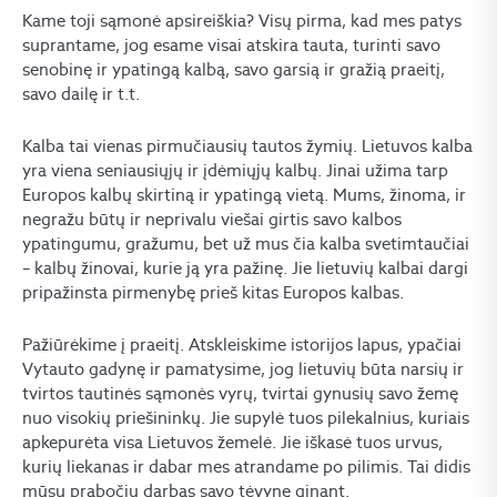
Kame toji sąmonė apsireiškia? Visų pirma, kad mes patys
suprantame, jog esame visai atskira tauta, turinti savo
senobinę ir ypatingą kalbą, savo garsią ir gražią praeitį,
savo dailę ir t.t.
Kalba tai vienas pirmučiausių tautos žymių. Lietuvos kalba
yra viena seniausiųjų ir įdėmiųjų kalbų. Jinai užima tarp
Europos kalbų skirtiną ir ypatingą vietą. Mums, žinoma, ir
negražu būtų ir neprivalu viešai girtis savo kalbos
ypatingumu, gražumu, bet už mus čia kalba svetimtaučiai
– kalbų žinovai, kurie ją yra pažinę. Jie lietuvių kalbai dargi
pripažinsta pirmenybę prieš kitas Europos kalbas.
Pažiūrėkime į praeitį. Atskleiskime istorijos lapus, ypačiai
Vytauto gadynę ir pamatysime, jog lietuvių būta narsių ir
tvirtos tautinės sąmonės vyrų, tvirtai gynusių savo žemę
nuo visokių priešininkų. Jie supylė tuos pilekalnius, kuriais
apkepurėta visa Lietuvos žemelė. Jie iškasė tuos urvus,
kurių liekanas ir dabar mes atrandame po pilimis. Tai didis
mūsų prabočių darbas savo tėvynę ginant.