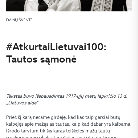
DAINŲ ŠVENTĖ
#AtkurtaiLietuvai100:
Tautos sąmonė
Tekstas buvo išspausdintas 1917-ųjų metų lapkričio 13 d.
„Lietuvos aide“
Prieš šį karą nesame girdėję, kad kas taip garsiai būtų
kalbėjęs apie mažąsias tautas, kaip kad dabar yra kalbama.
Išrodo tarytum tik šis karas teiškėlęs mažų tautų
pasiliuosavimo obalsį. Ligi šiol ir apskritai didžiosios