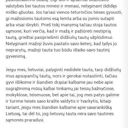
valstybės bei tautos minėsi ir menasi, nelyginant išdidęs
miško ąžuolas. Jos tariasi vienos teturinčios teises gyvuoti,
gi mažosioms tautoms esą lemta arba su jomis sutapti
arba visai išnykti. Prieš tokį manymą tačiau stoja tautos
sąmonė, kuri verčia, kad ir mažą ir pažiūrėti nestiprią
tautą, griežtai pasipriešinti didžiulių tautų užplūdimui.
Nelyginant mažoji žuvis pastato savo keterį, kad lydys jo
neprarytų, mažoji tauta tuo būdu išlaiko savo tautinį
gyvenimą.
Jeigu mes, lietuviai, palyginti nedidelė tauta, tarp didžiulių
mus apsupančių tautų, nors ir gerokai nutautinti, tačiau
gyvi išlikome ir šiandien drąsiai kalbame jau nebe apie
sugrąžinimą mūsų kalbai tinkamų jai teisių bažnyčiose,
mokyklose, teismuose, bet apie tai, jog mes patys galime
ir turime teisės savo krašte valdytis ir tvarkytis, kitaip
tariant, jeigu mes šiandien kalbame apie savarankišką
Lietuvą, tai dėl to, jog lietuvių tauta nėra savo tautinės
sąmonės praradusi.