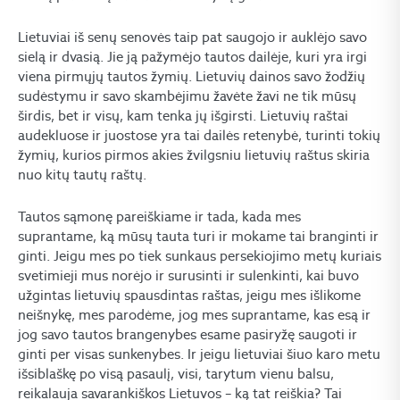
Lietuviai iš senų senovės taip pat saugojo ir auklėjo savo
sielą ir dvasią. Jie ją pažymėjo tautos dailėje, kuri yra irgi
viena pirmųjų tautos žymių. Lietuvių dainos savo žodžių
sudėstymu ir savo skambėjimu žavėte žavi ne tik mūsų
širdis, bet ir visų, kam tenka jų išgirsti. Lietuvių raštai
audekluose ir juostose yra tai dailės retenybė, turinti tokių
žymių, kurios pirmos akies žvilgsniu lietuvių raštus skiria
nuo kitų tautų raštų.
Tautos sąmonę pareiškiame ir tada, kada mes
suprantame, ką mūsų tauta turi ir mokame tai branginti ir
ginti. Jeigu mes po tiek sunkaus persekiojimo metų kuriais
svetimieji mus norėjo ir surusinti ir sulenkinti, kai buvo
užgintas lietuvių spausdintas raštas, jeigu mes išlikome
neišnykę, mes parodėme, jog mes suprantame, kas esą ir
jog savo tautos brangenybes esame pasiryžę saugoti ir
ginti per visas sunkenybes. Ir jeigu lietuviai šiuo karo metu
išsiblaškę po visą pasaulį, visi, tarytum vienu balsu,
reikalauja savarankiškos Lietuvos – ką tat reiškia? Tai