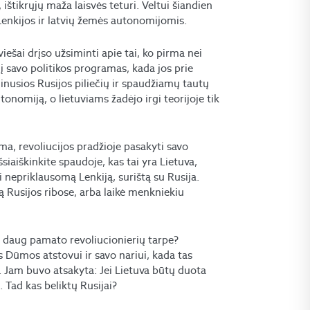
 ištikrųjų maža laisvės teturi. Veltui šiandien
enkijos ir latvių žemės autonomijomis.
iešai drįso užsiminti apie tai, ko pirma nei
i į savo politikos programas, kada jos prie
inusios Rusijos piliečių ir spaudžiamų tautų
utonomiją, o lietuviams žadėjo irgi teorijoje tik
oma, revoliucijos pradžioje pasakyti savo
iaiškinkite spaudoje, kas tai yra Lietuva,
 nepriklausomą Lenkiją, surištą su Rusija.
vą Rusijos ribose, arba laikė menkniekiu
uto daug pamato revoliucionierių tarpe?
s Dūmos atstovui ir savo nariui, kada tas
. Jam buvo atsakyta: Jei Lietuva būtų duota
. Tad kas beliktų Rusijai?