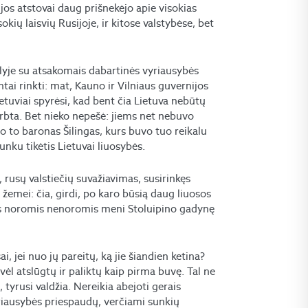
jos atstovai daug prišnekėjo apie visokias
kių laisvių Rusijoje, ir kitose valstybėse, bet
pilyje su atsakomais dabartinės vyriausybės
tai rinkti: mat, Kauno ir Vilniaus guvernijos
Lietuviai spyrėsi, kad bent čia Lietuva nebūtų
rbta. Bet nieko nepešė: jiems net nebuvo
po to baronas Šilingas, kurs buvo tuo reikalu
unku tikėtis Lietuvai liuosybės.
, rusų valstiečių suvažiavimas, susirinkęs
žemei: čia, girdi, po karo būsią daug liuosos
ogus noromis nenoromis meni Stoluipino gadynę
i, jei nuo jų pareitų, ką jie šiandien ketina?
 vėl atslūgtų ir paliktų kaip pirma buvę. Tal ne
, tyrusi valdžia. Nereikia abejoti gerais
yriausybės priespaudų, verčiami sunkių