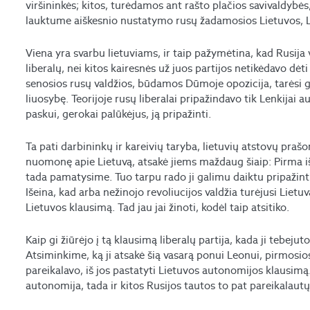
viršininkės; kitos, turėdamos ant rašto plačios savivaldybės,
lauktume aiškesnio nustatymo rusų žadamosios Lietuvos, L
Viena yra svarbu lietuviams, ir taip pažymėtina, kad Rusija v
liberalų, nei kitos kairesnės už juos partijos netikėdavo dėt
senosios rusų valdžios, būdamos Dūmoje opozicija, tarėsi g
liuosybę. Teorijoje rusų liberalai pripažindavo tik Lenkijai a
paskui, gerokai palūkėjus, ją pripažinti.
Ta pati darbininkų ir kareivių taryba, lietuvių atstovų praš
nuomonę apie Lietuvą, atsakė jiems maždaug šiaip: Pirma išs
tada pamatysime. Tuo tarpu rado ji galimu daiktu pripažinti
Išeina, kad arba nežinojo revoliucijos valdžia turėjusi Lietu
Lietuvos klausimą. Tad jau jai žinoti, kodėl taip atsitiko.
Kaip gi žiūrėjo į tą klausimą liberalų partija, kada ji tebej
Atsiminkime, ką ji atsakė šią vasarą ponui Leonui, pirmosio
pareikalavo, iš jos pastatyti Lietuvos autonomijos klausimą
autonomija, tada ir kitos Rusijos tautos to pat pareikalautų