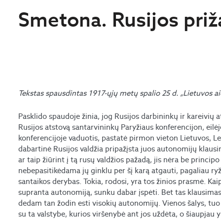
Smetona. Rusijos priž
Tekstas spausdintas 1917-ųjų metų spalio 25 d. „Lietuvos ai
Pasklido spaudoje žinia, jog Rusijos darbininkų ir kareivių 
Rusijos atstovą santarvininkų Paryžiaus konferencijon, eilėj
konferencijoje vaduotis, pastatė pirmon vieton Lietuvos, Le
dabartinė Rusijos valdžia pripažįsta juos autonomijų klaus
ar taip žiūrint į tą rusų valdžios pažadą, jis nėra be princip
nebepasitikėdama jų ginklu per šį karą atgauti, pagaliau ryž
santaikos derybas. Tokia, rodosi, yra tos žinios prasmė. Kai
supranta autonomiją, sunku dabar įspėti. Bet tas klausimas
dedam tan žodin esti visokių autonomijų. Vienos šalys, tuo 
su ta valstybe, kurios viršenybė ant jos uždėta, o šiaupjau