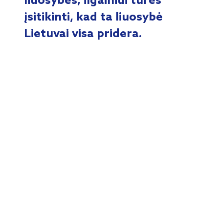
liuosybės, ilgainiui turės
įsitikinti, kad ta liuosybė
Lietuvai visa pridera.