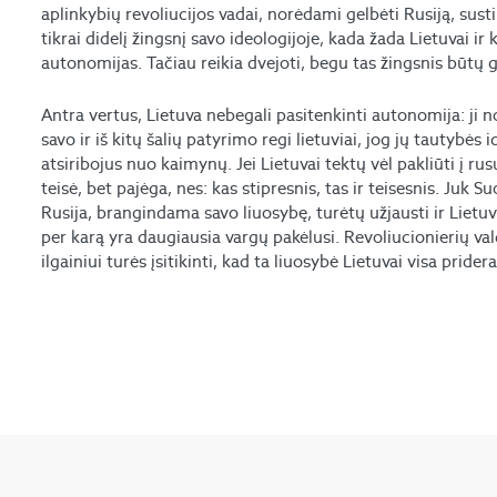
aplinkybių revoliucijos vadai, norėdami gelbėti Rusiją, sust
tikrai didelį žingsnį savo ideologijoje, kada žada Lietuvai ir
autonomijas. Tačiau reikia dvejoti, begu tas žingsnis būtų gi
Antra vertus, Lietuva nebegali pasitenkinti autonomija: ji nori
savo ir iš kitų šalių patyrimo regi lietuviai, jog jų tautybės id
atsiribojus nuo kaimynų. Jei Lietuvai tektų vėl pakliūti į rus
teisė, bet pajėga, nes: kas stipresnis, tas ir teisesnis. Juk 
Rusija, brangindama savo liuosybę, turėtų užjausti ir Lietuvo
per karą yra daugiausia vargų pakėlusi. Revoliucionierių vald
ilgainiui turės įsitikinti, kad ta liuosybė Lietuvai visa pridera