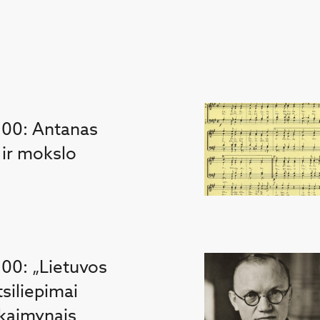
100: Antanas
 ir mokslo
100: „Lietuvos
tsiliepimai
 kaimynais