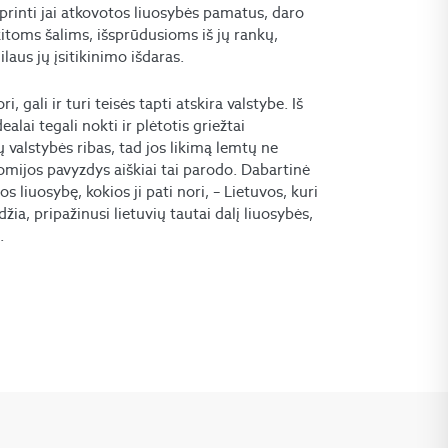
iprinti jai atkovotos liuosybės pamatus, daro
 kitoms šalims, išsprūdusioms iš jų rankų,
laus jų įsitikinimo išdaras.
, gali ir turi teisės tapti atskira valstybe. Iš
ealai tegali nokti ir plėtotis griežtai
ų valstybės ribas, tad jos likimą lemtų ne
Suomijos pavyzdys aiškiai tai parodo. Dabartinė
s liuosybę, kokios ji pati nori, – Lietuvos, kuri
žia, pripažinusi lietuvių tautai dalį liuosybės,
.