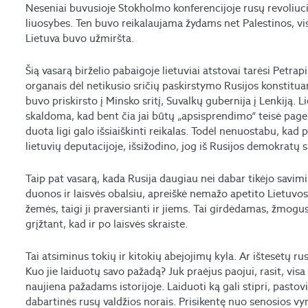
Neseniai buvusioje Stokholmo konferencijoje rusų revoliuci
liuosybes. Ten buvo reikalaujama žydams net Palestinos, viso
Lietuva buvo užmiršta.
Šią vasarą birželio pabaigoje lietuviai atstovai tarėsi Petra
organais dėl netikusio sričių paskirstymo Rusijos konstituan
buvo priskirsto į Minsko sritį, Suvalkų gubernija į Lenkiją. 
skaldoma, kad bent čia jai būtų „apsisprendimo“ teisė page
duota ligi galo išsiaiškinti reikalas. Todėl nenuostabu, kad 
lietuvių deputacijoje, išsižodino, jog iš Rusijos demokratų s
Taip pat vasarą, kada Rusija daugiau nei dabar tikėjo savimi
duonos ir laisvės obalsiu, apreiškė nemažo apetito Lietuvos 
žemės, taigi ji praversianti ir jiems. Tai girdėdamas, žm
grįžtant, kad ir po laisvės skraiste.
Tai atsiminus tokių ir kitokių abejojimų kyla. Ar ištesėtų rusa
Kuo jie laiduotų savo pažadą? Juk praėjus paojui, rasit, visa
naujiena pažadams istorijoje. Laiduoti ką gali stipri, pastovi
dabartinės rusų valdžios norais. Prisikentę nuo senosios v