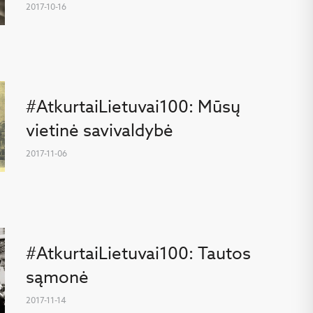
2017-10-16
#AtkurtaiLietuvai100: Mūsų
vietinė savivaldybė
2017-11-06
#AtkurtaiLietuvai100: Tautos
sąmonė
2017-11-14