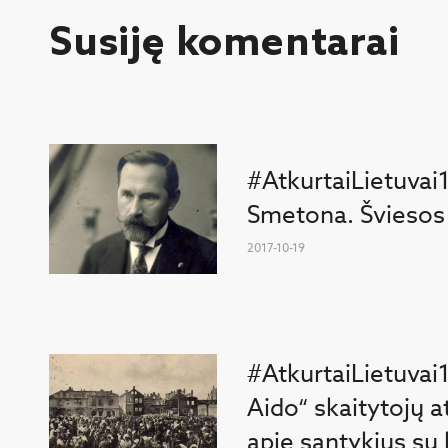
Susiję komentarai
#AtkurtaiLietuvai
Smetona. Šviesos
2017-10-19
#AtkurtaiLietuvai
Aido“ skaitytojų a
apie santykius su