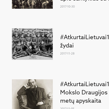
2017-10-30
#AtkurtaiLietuvai
žydai
2017-11-28
#AtkurtaiLietuvai
Mokslo Draugijos
metų apyskaita
2017-11-05