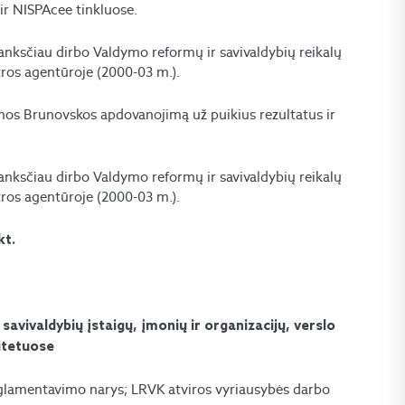
 ir NISPAcee tinkluose.
s anksčiau dirbo Valdymo reformų ir savivaldybių reikalų
tros agentūroje (2000-03 m.).
enos Brunovskos apdovanojimą už puikius rezultatus ir
s anksčiau dirbo Valdymo reformų ir savivaldybių reikalų
tros agentūroje (2000-03 m.).
kt.
savivaldybių įstaigų, įmonių ir organizacijų, verslo
itetuose
glamentavimo narys; LRVK atviros vyriausybės darbo