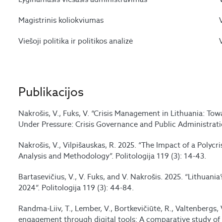
Magistrinis koliokviumas
Viešoji politika ir politikos analizė
Publikacijos
Nakrošis, V., Fuks, V. “Crisis Management in Lithuania: To
Under Pressure: Crisis Governance and Public Administrati
Nakrošis, V., Vilpišauskas, R. 2025. “The Impact of a Polyc
Analysis and Methodology”. Politologija 119 (3): 14-43.
Bartasevičius, V., V. Fuks, and V. Nakrošis. 2025. “Lithuania
2024”. Politologija 119 (3): 44-84.
Randma-Liiv, T., Lember, V., Bortkevičiūtė, R., Valtenbergs, 
engagement through digital tools: A comparative study of th