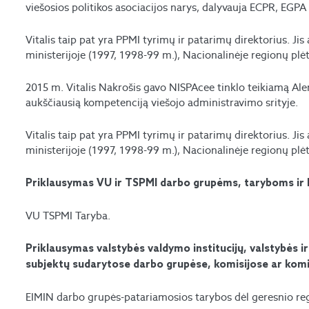
viešosios politikos asociacijos narys, dalyvauja ECPR, EGPA
Vitalis taip pat yra PPMI tyrimų ir patarimų direktorius. Ji
ministerijoje (1997, 1998-99 m.), Nacionalinėje regionų plė
2015 m. Vitalis Nakrošis gavo NISPAcee tinklo teikiamą Al
aukščiausią kompetenciją viešojo administravimo srityje.
Vitalis taip pat yra PPMI tyrimų ir patarimų direktorius. Ji
ministerijoje (1997, 1998-99 m.), Nacionalinėje regionų plė
Priklausymas VU ir TSPMI darbo grupėms, taryboms ir 
VU TSPMI Taryba.
Priklausymas valstybės valdymo institucijų, valstybės ir 
subjektų sudarytose darbo grupėse, komisijose ar kom
EIMIN darbo grupės-patariamosios tarybos dėl geresnio re