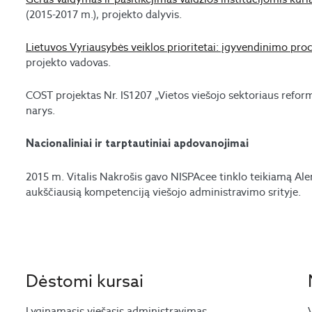
(2015-2017 m.), projekto dalyvis.
Lietuvos Vyriausybės veiklos prioritetai: įgyvendinimo proce
projekto vadovas.
COST projektas Nr. IS1207 „Vietos viešojo sektoriaus ref
narys.
Nacionaliniai ir tarptautiniai apdovanojimai
2015 m. Vitalis Nakrošis gavo NISPAcee tinklo teikiamą Al
aukščiausią kompetenciją viešojo administravimo srityje.
Dėstomi kursai
Lyginamasis viešasis administravimas