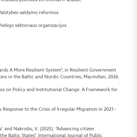
Valstybės valdymo reformos
Viešojo sektoriaus organizacijos
wards A More Resilient System”, in Resilient Government
ons in the Baltic and Nordic Countries, Macmillan, 2026.
risis on Policy and Institutional Change: A Framework for
’s Response to the Crisis of Irregular Migration in 2021–
V. and Nakrošis, V. (2025). “Advancing citizen
e Baltic States”. International Journal of Public