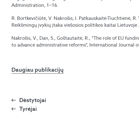
Administration, 1−16.
R. Bortkevičiūtė, V. Nakrošis, I. Patkauskaitė-Tiuchtienė, R.
Reikšmingų įvykių įtaka viešosios politikos kaitai Lietuvoje
Nakrošis, V., Dan, S., Goštautaitė, R., “The role of EU fun
to advance administrative reforms”, International Journal 
Daugiau publikacijų
Dėstytojai
Tyrėjai