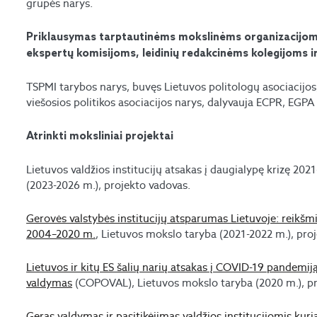
grupės narys.
Priklausymas tarptautinėms mokslinėms organizacijom
ekspertų komisijoms, leidinių redakcinėms kolegijoms ir
TSPMI tarybos narys, buvęs Lietuvos politologų asociacijos
viešosios politikos asociacijos narys, dalyvauja ECPR, EGPA
Atrinkti moksliniai projektai
Lietuvos valdžios institucijų atsakas į daugialypę krizę 202
(2023-2026 m.), projekto vadovas.
Gerovės valstybės institucijų atsparumas Lietuvoje: reikšmi
2004–2020 m.
, Lietuvos mokslo taryba (2021-2022 m.), pro
Lietuvos ir kitų ES šalių narių atsakas į COVID-19 pandemiją:
valdymas
(COPOVAL), Lietuvos mokslo taryba (2020 m.), pr
Geras valdymas ir pasitikėjimas valdžios institucijomis ku