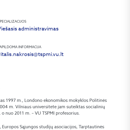
PECIALIZACIJOS
Viešasis administravimas
APILDOMA INFORMACIJA
italis.nakrosis@tspmi.vu.lt
k
tas 1997 m., Londono ekonomikos mokyklos Politinės
04 m. Vilniaus universitete jam suteiktas socialinių
, o nuo 2011 m. – VU TSPMI profesorius.
, Europos Sąjungos studijų asociacijos, Tarptautinės