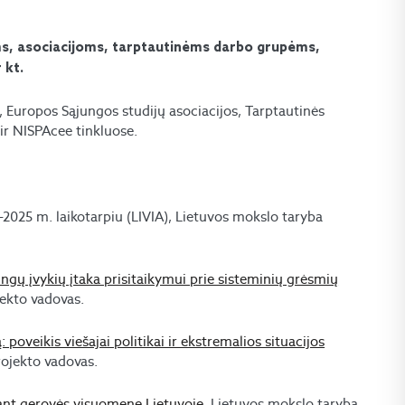
s, asociacijoms, tarptautinėms darbo grupėms,
 kt.
, Europos Sąjungos studijų asociacijos, Tarptautinės
 ir NISPAcee tinkluose.
1-2025 m. laikotarpiu (LIVIA), Lietuvos mokslo taryba
ngų įvykių įtaka prisitaikymui prie sisteminių grėsmių
jekto vadovas.
 poveikis viešajai politikai ir ekstremalios situacijos
ojekto vadovas.
riant gerovės visuomenę Lietuvoje
, Lietuvos mokslo taryba