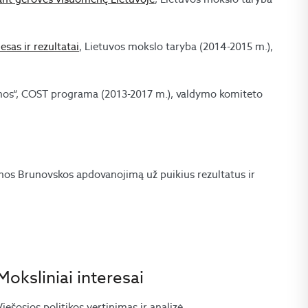
sas ir rezultatai
, Lietuvos mokslo taryba (2014-2015 m.),
ormos“, COST programa (2013-2017 m.), valdymo komiteto
enos Brunovskos apdovanojimą už puikius rezultatus ir
Moksliniai interesai
Viešosios politikos vertinimas ir analizė