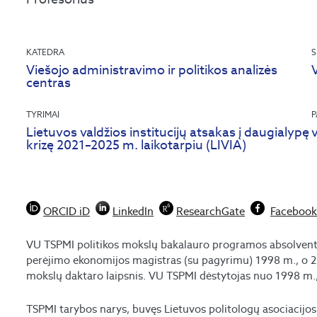
KATEDRA
S
Viešojo administravimo ir politikos analizės
centras
TYRIMAI
P
Lietuvos valdžios institucijų atsakas į daugialypę
v
krizę 2021–2025 m. laikotarpiu (LIVIA)
ORCID iD
LinkedIn
ResearchGate
Faceboo
VU TSPMI politikos mokslų bakalauro programos absolven
perėjimo ekonomijos magistras (su pagyrimu) 1998 m., o 20
mokslų daktaro laipsnis. VU TSPMI dėstytojas nuo 1998 m.
TSPMI tarybos narys, buvęs Lietuvos politologų asociacijos