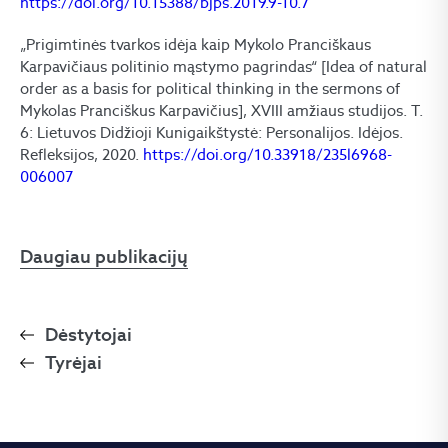
https://doi.org/10.15388/bjps.2019.9-10.7
„Prigimtinės tvarkos idėja kaip Mykolo Pranciškaus
Karpavičiaus politinio mąstymo pagrindas“ [Idea of natural
order as a basis for political thinking in the sermons of
Mykolas Pranciškus Karpavičius], XVIII amžiaus studijos. T.
6: Lietuvos Didžioji Kunigaikštystė: Personalijos. Idėjos.
Refleksijos, 2020.
https://doi.org/10.33918/235l6968-
006007
Daugiau publikacijų
Dėstytojai
Tyrėjai