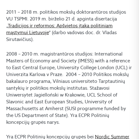
2011 – 2018 m. politikos mokslų doktorantūros studijos
VU TSPMI. 2019 m. birželio 21 d. apginta disertacija
„
Tradicijos ir reformos: Apšvietos įtaka politiniam
mąstymui Lietuvoje
“ (darbo vadovas doc. dr. Vladas
Sirutavičius).
2008 – 2010 m. magistrantūros studijos: International
Masters of Economy and Society (IMESS) with a reference
to East Central Europe, University College London (UCL) ir
Univerzita Karlova v Praze. 2004 – 2010 Politikos mokslų
bakalauro programa, Vilniaus universiteto Tarptautinių
santykių ir politikos mokslų institutas. Stažavosi
Uniwersytet Jagielloński w Krakowie, UCL School of
Slavonic and East European Studies, University of
Massachusetts at Amherst (SUSI programme funded by
the US Department of State). Yra ECPR Politinių
koncepcijų grupės narys.
Yra ECPR Politinių koncepcijų grupės bei
Nordic Summer