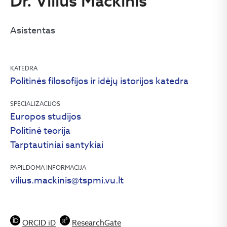
Dr. Vilius Mačkinis
Asistentas
KATEDRA
Politinės filosofijos ir idėjų istorijos katedra
SPECIALIZACIJOS
Europos studijos
Politinė teorija
Tarptautiniai santykiai
PAPILDOMA INFORMACIJA
vilius.mackinis@tspmi.vu.lt
ORCID iD
ResearchGate