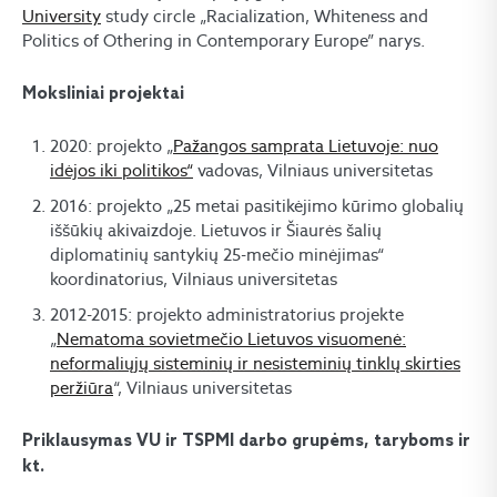
University
study circle „Racialization, Whiteness and
Politics of Othering in Contemporary Europe” narys.
Moksliniai projektai
2020: projekto „
Pažangos samprata Lietuvoje: nuo
idėjos iki politikos“
vadovas, Vilniaus universitetas
2016: projekto „25 metai pasitikėjimo kūrimo globalių
iššūkių akivaizdoje. Lietuvos ir Šiaurės šalių
diplomatinių santykių 25-mečio minėjimas“
koordinatorius, Vilniaus universitetas
2012-2015: projekto administratorius projekte
„
Nematoma sovietmečio Lietuvos visuomenė:
neformaliųjų sisteminių ir nesisteminių tinklų skirties
peržiūra
“, Vilniaus universitetas
Priklausymas VU ir TSPMI darbo grupėms, taryboms ir
kt.