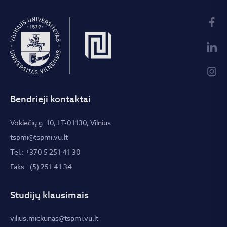
Bendrieji kontaktai
Vokiečių g. 10, LT-01130, Vilnius
tspmi@tspmi.vu.lt
Tel.: +370 5 251 41 30
Faks.: (5) 251 41 34
Studijų klausimais
vilius.mickunas@tspmi.vu.lt