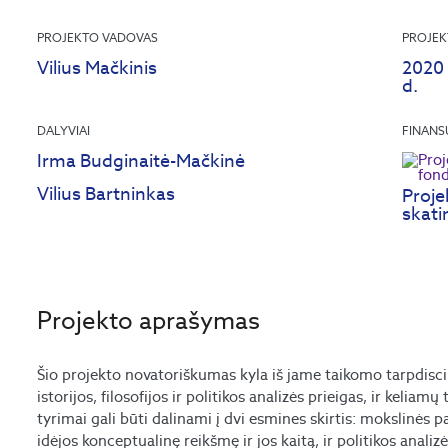
PROJEKTO VADOVAS
PROJEK
Vilius Mačkinis
2020 
d.
DALYVIAI
FINANS
Irma Budginaitė-Mačkinė
Vilius Bartninkas
Proje
skati
Projekto aprašymas
Šio projekto novatoriškumas kyla iš jame taikomo tarpdisc
istorijos, filosofijos ir politikos analizės prieigas, ir kelia
tyrimai gali būti dalinami į dvi esmines skirtis: mokslinės
idėjos konceptualinę reikšmę ir jos kaitą, ir politikos analiz