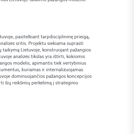
uvoje, pasitelkiant tarpdisciplininę prieigą,
 analizės sritis. Projektu siekiama suprasti
ių taikymą Lietuvoje, konstruojant pažangios
uvoje analizės tikslas yra ištirti, kokiomis
angos modelis, apimantis tiek vertybinius
 dokumentus, kuriamas ir internalizuojamas
etuvoje dominuojančios pažangos koncepcijos
ti šių reikšmių perkėlimą į strateginio