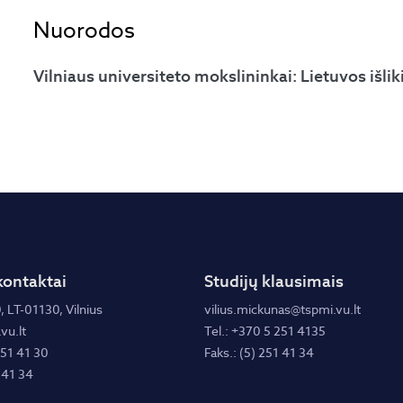
Nuorodos
Vilniaus universiteto mokslininkai: Lietuvos išli
kontaktai
Studijų klausimais
, LT-01130, Vilnius
vilius.mickunas@tspmi.vu.lt
vu.lt
Tel.: +370 5 251 4135
251 41 30
Faks.: (5) 251 41 34
 41 34