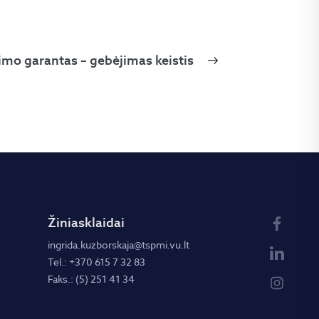
kimo garantas – gebėjimas keistis
Žiniasklaidai
ingrida.kuzborskaja@tspmi.vu.lt
Tel.: +370 615 7 32 83
Faks.: (5) 251 41 34