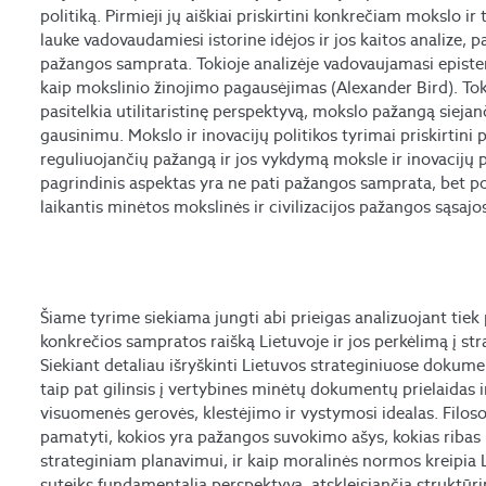
politiką. Pirmieji jų aiškiai priskirtini konkrečiam mokslo i
lauke vadovaudamiesi istorine idėjos ir jos kaitos analize,
pažangos samprata. Tokioje analizėje vadovaujamasi epist
kaip mokslinio žinojimo pagausėjimas (Alexander Bird). To
pasitelkia utilitaristinę perspektyvą, mokslo pažangą siejan
gausinimu. Mokslo ir inovacijų politikos tyrimai priskirtini 
reguliuojančių pažangą ir jos vykdymą moksle ir inovacijų po
pagrindinis aspektas yra ne pati pažangos samprata, bet p
laikantis minėtos mokslinės ir civilizacijos pažangos sąsajo
Šiame tyrime siekiama jungti abi prieigas analizuojant tiek
konkrečios sampratos raišką Lietuvoje ir jos perkėlimą į st
Siekiant detaliau išryškinti Lietuvos strateginiuose dokum
taip pat gilinsis į vertybines minėtų dokumentų prielaidas i
visuomenės gerovės, klestėjimo ir vystymosi idealas. Filosof
pamatyti, kokios yra pažangos suvokimo ašys, kokias ribas i
strateginiam planavimui, ir kaip moralinės normos kreipia L
suteiks fundamentalią perspektyvą, atskleisiančią struktū