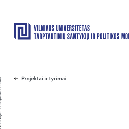
Projektai ir tyrimai
uo idėjos iki politikos