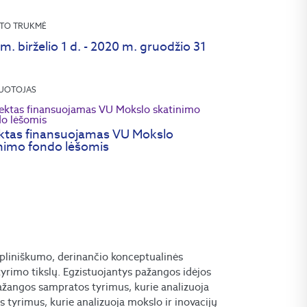
TO TRUKMĖ
m. birželio 1 d. - 2020 m. gruodžio 31
UOTOJAS
ktas finansuojamas VU Mokslo
nimo fondo lėšomis
ipliniškumo, derinančio konceptualinės
mų tyrimo tikslų. Egzistuojantys pažangos idėjos
 pažangos sampratos tyrimus, kurie analizuoja
ės tyrimus, kurie analizuoja mokslo ir inovacijų