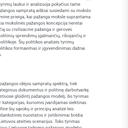
r tyrimų laukui ir analizuoja pokyčius tame
 pažangos sampratą aiškiai susiedami su mokslo
emine prieiga, kai pažanga moksle suprantama
kia mokslinės pažangos koncepcija neretai
čią su civilizacine pažanga ir gerovės
politinių sprendimų įgalinančių, ribojančių ir
litikoje. Šių politikos analizės tyrimų
olitikos formavimas ir įgyvendinimas dažnai
s.
 pažangos idėjos sampratų spektrą, tiek
rateginius dokumentus ir politinę darbotvarkę.
entuose glūdintį pažangos modelį, šis tyrimas
r kategorijas, kuriomis įvardijamas siektinas
inė šių sąvokų ir principų analizė leis
šankstinės nuostatos ir įsitikinimai brėžia
ietuvos ateities scenarijus. Toks tyrimas
rinius Lietuvoje taikomo pažangos modelio