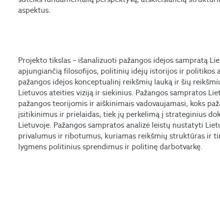
aspektus.
Projekto tikslas – išanalizuoti pažangos idėjos sampratą Liet
apjungiančią filosofijos, politinių idėjų istorijos ir politikos
pažangos idėjos konceptualinį reikšmių lauką ir šių reikšm
Lietuvos ateities viziją ir siekinius. Pažangos sampratos Liet
pažangos teorijomis ir aiškinimais vadovaujamasi, koks paž
įsitikinimus ir prielaidas, tiek jų perkėlimą į strateginius
Lietuvoje. Pažangos sampratos analizė leistų nustatyti Li
privalumus ir ribotumus, kuriamas reikšmių struktūras ir tir
lygmens politinius sprendimus ir politinę darbotvarkę.