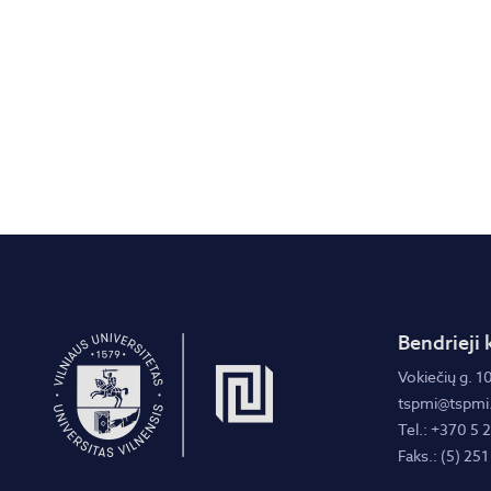
Bendrieji 
Vokiečių g. 10
tspmi@tspmi.
Tel.: +370 5 
Faks.: (5) 251