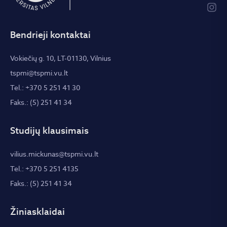
Bendrieji kontaktai
Vokiečių g. 10, LT-01130, Vilnius
tspmi@tspmi.vu.lt
Tel.: +370 5 251 41 30
Faks.: (5) 251 41 34
Studijų klausimais
vilius.mickunas@tspmi.vu.lt
Tel.: +370 5 251 4135
Faks.: (5) 251 41 34
Žiniasklaidai