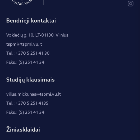
Bendrieji kontaktai
Vokiečių g. 10, LT-01130, Vilnius
tspmi@tspmi.vu.lt
Tel.: +370 5 251 41 30
Faks.: (5) 251 41 34
Studijų klausimais
vilius.mickunas@tspmi.vu.lt
Tel.: +370 5 251 4135
Faks.: (5) 251 41 34
Žiniasklaidai