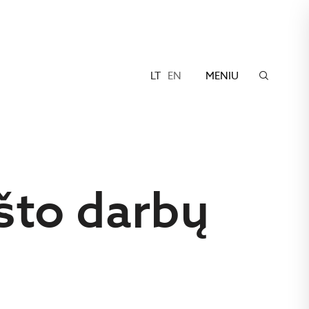
LT
EN
MENIU
što darbų