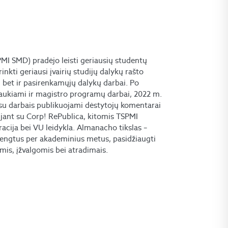
I SMD) pradėjo leisti geriausių studentų
kti geriausi įvairių studijų dalykų rašto
, bet ir pasirenkamųjų dalykų darbai. Po
raukiami ir magistro programų darbai, 2022 m.
 su darbais publikuojami dėstytojų komentarai
ujant su
Corp! RePublica
, kitomis TSPMI
acija bei VU leidykla. Almanacho tikslas –
arengtus per akademinius metus, pasidžiaugti
omis, įžvalgomis bei atradimais.