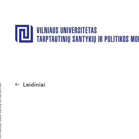
Leidiniai
rbų almanachas