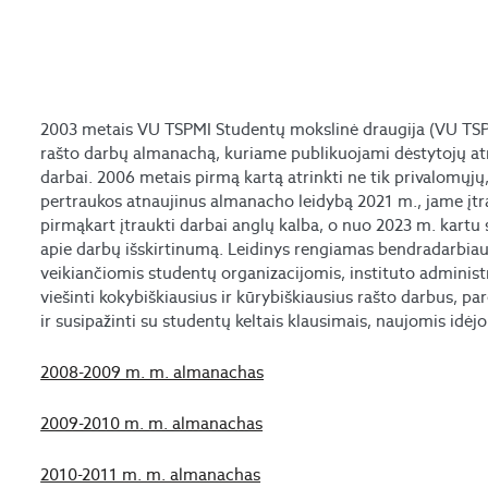
2003 metais VU TSPMI Studentų mokslinė draugija (VU TSPM
rašto darbų almanachą, kuriame publikuojami dėstytojų atrin
darbai. 2006 metais pirmą kartą atrinkti ne tik privalomųjų
pertraukos atnaujinus almanacho leidybą 2021 m., jame įt
pirmąkart įtraukti darbai anglų kalba, o nuo 2023 m. kartu
apie darbų išskirtinumą. Leidinys rengiamas bendradarbia
veikiančiomis studentų organizacijomis, instituto administr
viešinti kokybiškiausius ir kūrybiškiausius rašto darbus, p
ir susipažinti su studentų keltais klausimais, naujomis idėj
2008-2009 m. m. almanachas
2009-2010 m. m. almanachas
2010-2011 m. m. almanachas