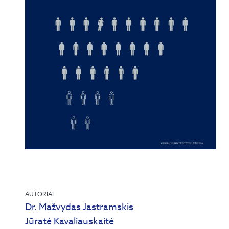
AUTORIAI
Dr. Mažvydas Jastramskis
Jūratė Kavaliauskaitė