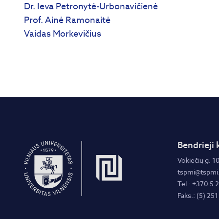
Dr. Ieva Petronytė-Urbonavičienė
Prof. Ainė Ramonaitė
Vaidas Morkevičius
Bendrieji 
Vokiečių g. 10
tspmi@tspmi.
Tel.: +370 5 
Faks.: (5) 251