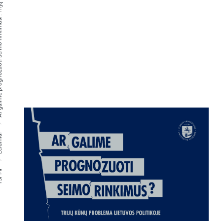
 kūnų problema Lietuvos politikoje
niai
PMI