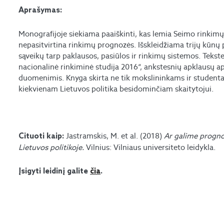
Aprašymas:
Monografijoje siekiama paaiškinti, kas lemia Seimo rinkimų 
nepasitvirtina rinkimų prognozės. Išskleidžiama trijų kūnų 
sąveikų tarp paklausos, pasiūlos ir rinkimų sistemos. Tekst
nacionalinė rinkiminė studija 2016“, ankstesnių apklausų ap
duomenimis. Knyga skirta ne tik mokslininkams ir studentam
kiekvienam Lietuvos politika besidominčiam skaitytojui.
Jastramskis, M. et al. (2018)
Ar galime progno
Cituoti kaip:
Lietuvos politikoje.
Vilnius: Vilniaus universiteto leidykla.
Įsigyti leidinį galite
čia
.