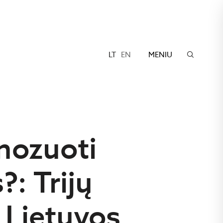
LT
EN
MENIU
nozuoti
: Trijų
 Lietuvos