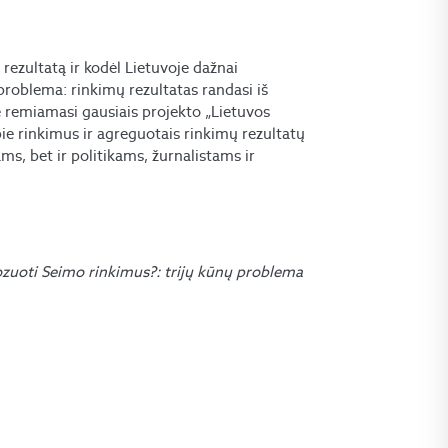
rezultatą ir kodėl Lietuvoje dažnai
problema: rinkimų rezultatas randasi iš
e remiamasi gausiais projekto „Lietuvos
ie rinkimus ir agreguotais rinkimų rezultatų
s, bet ir politikams, žurnalistams ir
zuoti Seimo rinkimus?: trijų kūnų problema