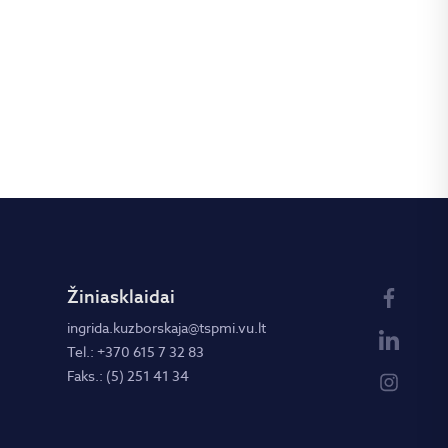
Žiniasklaidai
ingrida.kuzborskaja@tspmi.vu.lt
Tel.: +370 615 7 32 83
Faks.: (5) 251 41 34