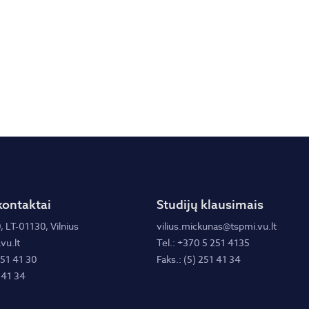
kontaktai
Studijų klausimais
, LT-01130, Vilnius
vilius.mickunas@tspmi.vu.lt
vu.lt
Tel.: +370 5 251 4135
251 41 30
Faks.: (5) 251 41 34
 41 34