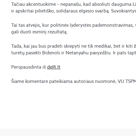
Tačiau akcentuokime – nepanašu, kad absoliuti dauguma Li
ir apskritai pilietiško, solidaraus elgesio svarbą. Suvokiant
Tai tas atvejis, kur politinės lyderystės pademonstravimas, v
gali duoti esminį rezultatą.
Tada, kai jau bus pradėti skiepyti ne tik medikai, bet ir k
turėtų pasekti Bideno‘o ir Netanyahu pavyzdžiu. Ir pats ta
Perspausdinta iš
delfi.lt
Šiame komentare pateikiama autoriaus nuomonė, VU TSPMI 