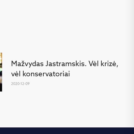
Mažvydas Jastramskis. Vėl krizė,
vėl konservatoriai
2020-12-09