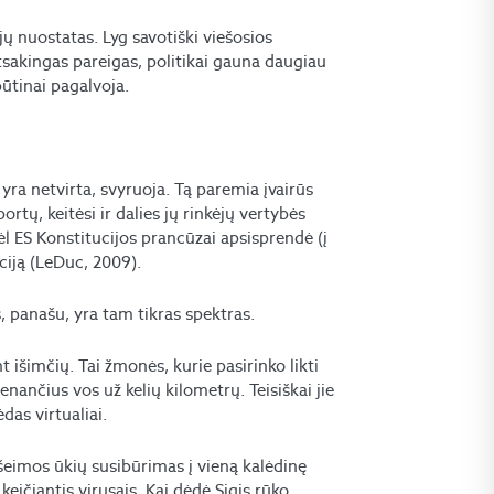
jų nuostatas. Lyg savotiški viešosios
tsakingas pareigas, politikai gauna daugiau
būtinai pagalvoja.
i yra netvirta, svyruoja. Tą paremia įvairūs
rtų, keitėsi ir dalies jų rinkėjų vertybės
l ES Konstitucijos prancūzai apsisprendė (į
ciją (LeDuc, 2009).
 panašu, yra tam tikras spektras.
t išimčių. Tai žmonės, kurie pasirinko likti
nančius vos už kelių kilometrų. Teisiškai jie
das virtualiai.
 šeimos ūkių susibūrimas į vieną kalėdinę
 keičiantis virusais. Kai dėdė Sigis rūko