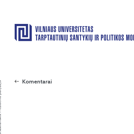
Komentarai
rezidento pavyzdys