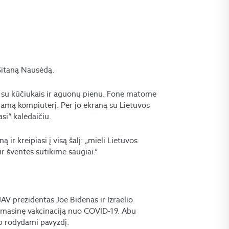
 Gitaną Nausėdą.
lo su kūčiukais ir aguonų pienu. Fone matome
jamą kompiuterį. Per jo ekraną su Lietuvos
asi“ kalėdaičiu.
ir kreipiasi į visą šalį: „mieli Lietuvos
r šventes sutikime saugiai.“
JAV prezidentas Joe Bidenas ir Izraelio
 masinę vakcinaciją nuo COVID-19. Abu
aip rodydami pavyzdį.