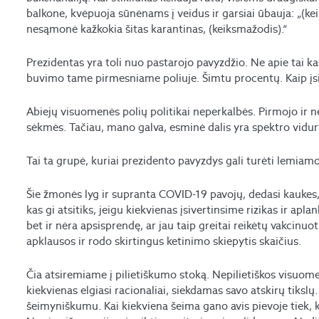
balkone, kvėpuoja sūnėnams į veidus ir garsiai ūbauja: „(kei
nesąmonė kažkokia šitas karantinas, (keiksmažodis).“
Prezidentas yra toli nuo pastarojo pavyzdžio. Ne apie tai k
buvimo tame pirmesniame poliuje. Šimtu procentų. Kaip į
Abiejų visuomenės polių politikai neperkalbės. Pirmojo ir ne
sėkmės. Tačiau, mano galva, esminė dalis yra spektro vidur
Tai ta grupė, kuriai prezidento pavyzdys gali turėti lemiamo
Šie žmonės lyg ir supranta COVID-19 pavojų, dedasi kaukes, 
kas gi atsitiks, jeigu kiekvienas įsivertinsime rizikas ir apl
bet ir nėra apsisprendę, ar jau taip greitai reikėtų vakcinuot
apklausos ir rodo skirtingus ketinimo skiepytis skaičius.
Čia atsiremiame į pilietiškumo stoką. Nepilietiškos visuome
kiekvienas elgiasi racionaliai, siekdamas savo atskirų tiksl
šeimyniškumu. Kai kiekviena šeima gano avis pievoje tiek, k