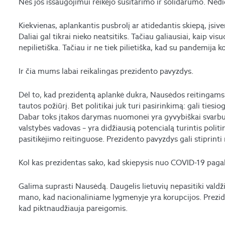
Nes jos išsaugojimui reikėjo susitarimo ir solidarumo. Nedi
Kiekvienas, aplankantis pusbrolį ar atidedantis skiepą, įsivert
Daliai gal tikrai nieko neatsitiks. Tačiau galiausiai, kaip v
nepilietiška. Tačiau ir ne tiek pilietiška, kad su pandemija 
Ir čia mums labai reikalingas prezidento pavyzdys.
Dėl to, kad prezidentą aplankė dukra, Nausėdos reitingams ni
tautos požiūrį. Bet politikai juk turi pasirinkimą: gali tiesio
Dabar toks įtakos darymas nuomonei yra gyvybiškai svarbus
valstybės vadovas – yra didžiausią potencialą turintis politin
pasitikėjimo reitinguose. Prezidento pavyzdys gali stiprinti
Kol kas prezidentas sako, kad skiepysis nuo COVID-19 pagal
Galima suprasti Nausėdą. Daugelis lietuvių nepasitiki vald
mano, kad nacionaliniame lygmenyje yra korupcijos. Prezide
kad piktnaudžiauja pareigomis.