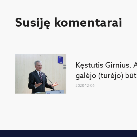
Susiję komentarai
Kęstutis Girnius. 
galėjo (turėjo) bū
2020-12-06