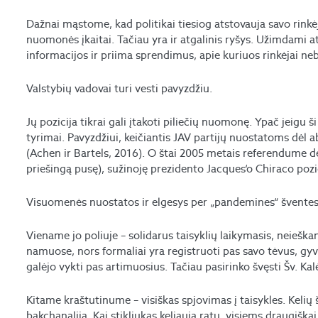
Dažnai mąstome, kad politikai tiesiog atstovauja savo rinkė
nuomonės įkaitai. Tačiau yra ir atgalinis ryšys. Užimdami a
informacijos ir priima sprendimus, apie kuriuos rinkėjai ne
Valstybių vadovai turi vesti pavyzdžiu.
Jų pozicija tikrai gali įtakoti piliečių nuomonę. Ypač jeigu š
tyrimai. Pavyzdžiui, keičiantis JAV partijų nuostatoms dėl abo
(Achen ir Bartels, 2016). O štai 2005 metais referendume dė
priešingą pusę), sužinoję prezidento Jacques‘o Chiraco pozi
Visuomenės nuostatos ir elgesys per „pandemines“ šventes,
Viename jo poliuje – solidarus taisyklių laikymasis, neieškan
namuose, nors formaliai yra registruoti pas savo tėvus, gyve
galėjo vykti pas artimuosius. Tačiau pasirinko švęsti Šv. Kalė
Kitame kraštutinume – visiškas spjovimas į taisykles. Kelių
bakchanaliją. Kai stikliukas keliauja ratu, visiems draugiškai