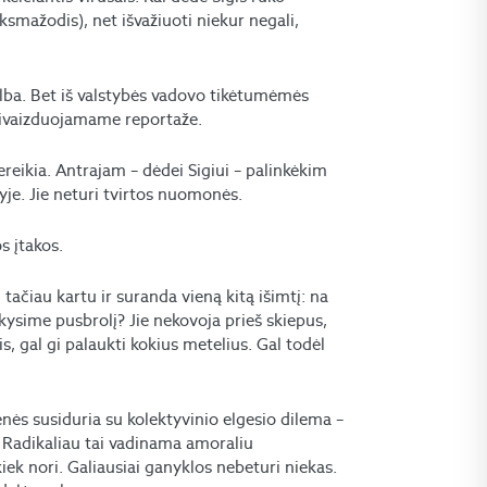
ksmažodis), net išvažiuoti niekur negali,
alba. Bet iš valstybės vadovo tikėtumėmės
sivaizduojamame reportaže.
reikia. Antrajam – dėdei Sigiui – palinkėkim
yje. Jie neturi tvirtos nuomonės.
s įtakos.
tačiau kartu ir suranda vieną kitą išimtį: na
ankysime pusbrolį? Jie nekovoja prieš skiepus,
is, gal gi palaukti kokius metelius. Gal todėl
nės susiduria su kolektyvinio elgesio dilema –
ų. Radikaliau tai vadinama amoraliu
iek nori. Galiausiai ganyklos nebeturi niekas.