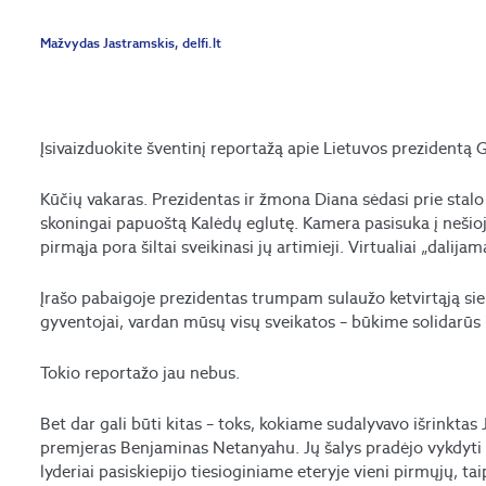
Mažvydas Jastramskis, delfi.lt
Įsivaizduokite šventinį reportažą apie Lietuvos prezidentą
Kūčių vakaras. Prezidentas ir žmona Diana sėdasi prie sta
skoningai papuoštą Kalėdų eglutę. Kamera pasisuka į nešio
pirmąja pora šiltai sveikinasi jų artimieji. Virtualiai „dalijam
Įrašo pabaigoje prezidentas trumpam sulaužo ketvirtąją sieną 
gyventojai, vardan mūsų visų sveikatos – būkime solidarūs i
Tokio reportažo jau nebus.
Bet dar gali būti kitas – toks, kokiame sudalyvavo išrinktas 
premjeras Benjaminas Netanyahu. Jų šalys pradėjo vykdyti
lyderiai pasiskiepijo tiesioginiame eteryje vieni pirmųjų, t