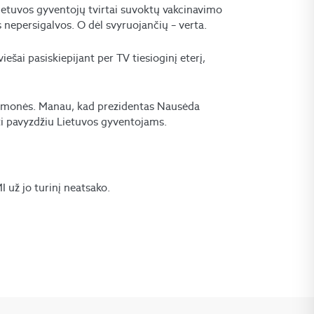
etuvos gyventojų tvirtai suvoktų vakcinavimo
ys nepersigalvos. O dėl svyruojančių – verta.
iešai pasiskiepijant per TV tiesioginį eterį,
iti žmonės. Manau, kad prezidentas Nausėda
pti pavyzdžiu Lietuvos gyventojams.
už jo turinį neatsako.