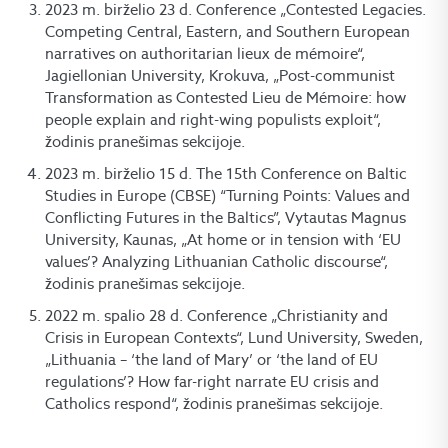
2023 m. birželio 23 d. Conference „Contested Legacies.
Competing Central, Eastern, and Southern European
narratives on authoritarian lieux de mémoire“,
Jagiellonian University, Krokuva, „Post-communist
Transformation as Contested Lieu de Mémoire: how
people explain and right-wing populists exploit“,
žodinis pranešimas sekcijoje.
2023 m. birželio 15 d. The 15th Conference on Baltic
Studies in Europe (CBSE) “Turning Points: Values and
Conflicting Futures in the Baltics”, Vytautas Magnus
University, Kaunas, „At home or in tension with ‘EU
values’? Analyzing Lithuanian Catholic discourse“,
žodinis pranešimas sekcijoje.
2022 m. spalio 28 d. Conference „Christianity and
Crisis in European Contexts“, Lund University, Sweden,
„Lithuania – ‘the land of Mary’ or ‘the land of EU
regulations’? How far-right narrate EU crisis and
Catholics respond“, žodinis pranešimas sekcijoje.