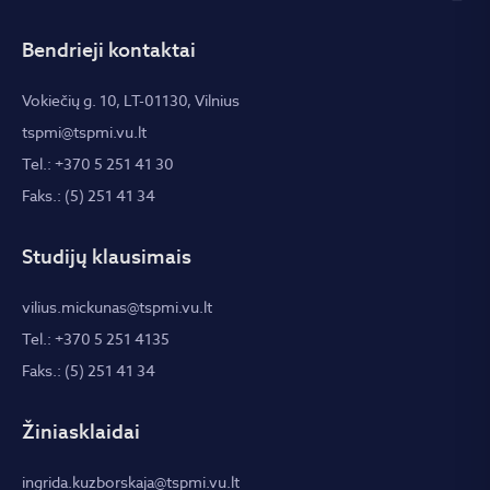
Bendrieji kontaktai
Vokiečių g. 10, LT-01130, Vilnius
tspmi@tspmi.vu.lt
Tel.: +370 5 251 41 30
Faks.: (5) 251 41 34
Studijų klausimais
vilius.mickunas@tspmi.vu.lt
Tel.: +370 5 251 4135
Faks.: (5) 251 41 34
Žiniasklaidai
ingrida.kuzborskaja@tspmi.vu.lt