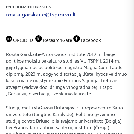
PAPILDOMA INFORMACIJA
rosita.garskaite@tspmi.vu.lt
ORCID iD
ResearchGate
Facebook
Rosita Garškaitė-Antonowicz Institute 2012 m. baigė
politikos mokslų bakalauro studijas VU TSPMI, 2014 m.
įgijo lyginamosios politikos magistro Magna Cum Laude
diplomą, 2023 m. apgynė disertaciją „Katalikybės vaidmuo
kasdieniame mąstyme apie Europos Sąjungą: Lietuvos
atvejis“ (vadovė doc. dr. Inga Vinogradnaitė) ir tapo
„Geriausių disertacijų“ konkurso laureate.
Studijų metu stažavosi Britanijos ir Europos centre Sario
universitete (Jungtinė Karalystė), Politinio gyvenimo
studijų centre Briuselio laisvajame universitete (Belgija)
bei Prahos Tarptautinių santykių institute (Čekija).