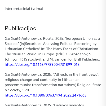
Interpretaciniai tyrimai
Publikacijos
Garškaitė-Antonowicz, Rosita. 2025. "European Union as a
Space of (In)Securities: Analysing Political Reasoning by
Lithuanian Catholics“. In: The Many Faces of Christianism.
The ‘Russian World’ in Europe. (eds.) Z. Grozdanov, S.
Johnson, P. Kratochvíl, and M. van der Tol. Brill Publishers,
https://doi.org/10.1163/9789004731899_015
.
Garškaitė-Antonowicz, 2025. "'Atheists in the front pews’:
religious change and continuity in Lithuanian
postcommunist transformation narratives“, Religion, State
& Society, 1-20.
https://doi.org/10.1080/09637494.2025.2471663
Garškaitė-Antonowicz, 2025. "Lietuvos gyventojų