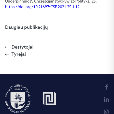
Underpinnings“, Chrześcijaństwo-Świat-Polityka, 25.
https://doi.org/10.21697/CSP.2021.25.1.12
Daugiau publikacijų
Dėstytojai
Tyrėjai