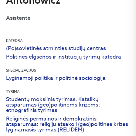
Antonowicz
Asistentė
KATEDRA
(Po)sovietinės atminties studijų centras
Politinės elgsenos ir institucijų tyrimų katedra
SPECIALIZACIJOS
Lyginamoji politika ir politinė sociologija
TYRIMAI
Studentų mokslinis tyrimas. Katalikų
atsparumas (geo)politinėms krizėms:
etnografinis tyrimas
Religinės permainos ir demokratinis
atsparumas: religijų atsako į (geo)politines krizes
lyginamasis tyrimas (RELIDEM)