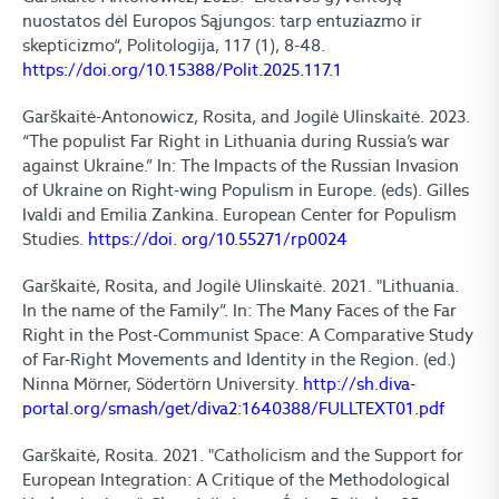
nuostatos dėl Europos Sąjungos: tarp entuziazmo ir
skepticizmo“, Politologija, 117 (1), 8-48.
https://doi.org/10.15388/Polit.2025.117.1
Garškaitė-Antonowicz, Rosita, and Jogilė Ulinskaitė. 2023.
“The populist Far Right in Lithuania during Russia’s war
against Ukraine.” In: The Impacts of the Russian Invasion
of Ukraine on Right-wing Populism in Europe. (eds). Gilles
Ivaldi and Emilia Zankina. European Center for Populism
Studies.
https://doi. org/10.55271/rp0024
Garškaitė, Rosita, and Jogilė Ulinskaitė. 2021. "Lithuania.
In the name of the Family”. In: The Many Faces of the Far
Right in the Post-Communist Space: A Comparative Study
of Far-Right Movements and Identity in the Region. (ed.)
Ninna Mörner, Södertörn University.
http://sh.diva-
portal.org/smash/get/diva2:1640388/FULLTEXT01.pdf
Garškaitė, Rosita. 2021. "Catholicism and the Support for
European Integration: A Critique of the Methodological