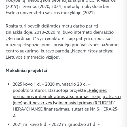
Kokybinių metodų kompetencijas stiprino ECPR vasaros
(2019) ir žiemos (2020, 2024) metodų mokyklose bei
Esekso universiteto vasaros mokykloje (2021).
Rosita turi beveik dešimties metų darbo patirtį
žiniasklaidoje. 2018–2020 m. buvo interneto dienraščio
„Bernardinai.lt“ vyr. redaktorė. Taip pat yra dirbusi su
muziejų ekspozicijomis: prisidėjo prie Valstybės pažinimo
centro sukūrimo, kuravo parodą „Nepamirštos ateitys:
Lietuvos šimtmečio vizijos“.
Moksliniai projektai
2025 kovo 1 d. – 2028 m. vasario 28 d. –
podoktorantūros stažuotoja projekte „
Religinės
permainos ir demokratinis atsparumas: religijų atsako į
(geo)politines krizes lyginamasis tyrimas (RELIDEM)
“ ,
HERA/CHANSE finansavimas, sutarties Nr. S-HERA-25-
2.
2021 m. kovo 8 d. – 2022 m. gruodžio 31 d. –