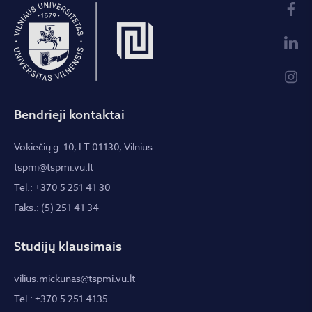
Bendrieji kontaktai
Vokiečių g. 10, LT-01130, Vilnius
tspmi@tspmi.vu.lt
Tel.: +370 5 251 41 30
Faks.: (5) 251 41 34
Studijų klausimais
vilius.mickunas@tspmi.vu.lt
Tel.: +370 5 251 4135