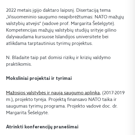
2022 metais įgijo daktaro laipsnį. Disertaciją tema
„Visuomeninio saugumo neapibrėžtumas: NATO mažųjų
valstybių atvejis“ (vadovė prof. Margarita Šešelgytė).
Kompetencijas mažųjų valstybių studijų srityje gilino
dalyvaudama kursuose Islandijos universitete bei
atlikdama tarptautinius tyrimų projektus.
N. Bladaitė taip pat domisi rizikų ir krizių valdymo
praktikomis.
Moksliniai projektai ir tyrimai
Mažosios valstybės ir nauja saugumo aplinka
, (2017-2019
m.), projekto tyrėja. Projektą finansavo NATO taika ir
saugumas tyrimų programa. Projekto vadovė doc. dr.
Margarita Šešelgytė.
Atrinkti konferencijų pranešimai