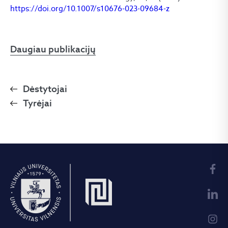
https://doi.org/10.1007/s10676-023-09684-z
Daugiau publikacijų
Dėstytojai
Tyrėjai