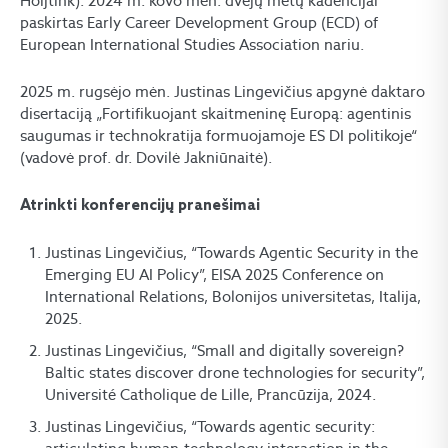
Hoijtink). 2024 m. kovo mėn. dvejų metų kadencijai
paskirtas Early Career Development Group (ECD) of
European International Studies Association nariu.
2025 m. rugsėjo mėn. Justinas Lingevičius apgynė daktaro
disertaciją „Fortifikuojant skaitmeninę Europą: agentinis
saugumas ir technokratija formuojamoje ES DI politikoje“
(vadovė prof. dr. Dovilė Jakniūnaitė).
Atrinkti konferencijų pranešimai
Justinas Lingevičius, “Towards Agentic Security in the
Emerging EU AI Policy”, EISA 2025 Conference on
International Relations, Bolonijos universitetas, Italija,
2025.
Justinas Lingevičius, “Small and digitally sovereign?
Baltic states discover drone technologies for security”,
Université Catholique de Lille, Prancūzija, 2024.
Justinas Lingevičius, “Towards agentic security: