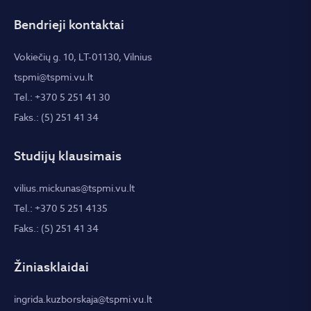
Bendrieji kontaktai
Vokiečių g. 10, LT-01130, Vilnius
tspmi@tspmi.vu.lt
Tel.: +370 5 251 41 30
Faks.: (5) 251 41 34
Studijų klausimais
vilius.mickunas@tspmi.vu.lt
Tel.: +370 5 251 4135
Faks.: (5) 251 41 34
Žiniasklaidai
ingrida.kuzborskaja@tspmi.vu.lt