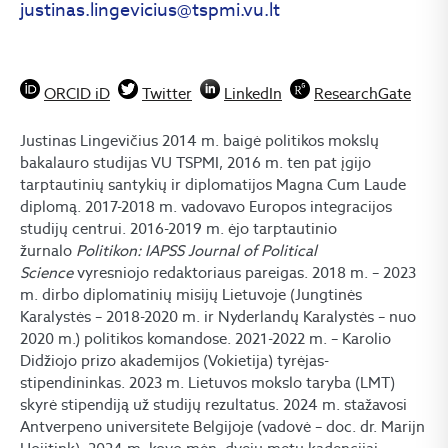
justinas.lingevicius@tspmi.vu.lt
ORCID iD
Twitter
LinkedIn
ResearchGate
Justinas Lingevičius 2014 m. baigė politikos mokslų
bakalauro studijas VU TSPMI, 2016 m. ten pat įgijo
tarptautinių santykių ir diplomatijos Magna Cum Laude
diplomą. 2017-2018 m. vadovavo Europos integracijos
studijų centrui. 2016-2019 m. ėjo tarptautinio
žurnalo
Politikon: IAPSS Journal of Political
Science
vyresniojo redaktoriaus pareigas. 2018 m. – 2023
m. dirbo diplomatinių misijų Lietuvoje (Jungtinės
Karalystės – 2018-2020 m. ir Nyderlandų Karalystės – nuo
2020 m.) politikos komandose. 2021-2022 m. – Karolio
Didžiojo prizo akademijos (Vokietija) tyrėjas-
stipendininkas. 2023 m. Lietuvos mokslo taryba (LMT)
skyrė stipendiją už studijų rezultatus. 2024 m. stažavosi
Antverpeno universitete Belgijoje (vadovė – doc. dr. Marijn