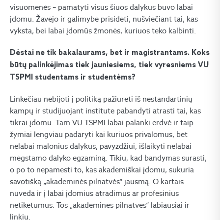
visuomenės – pamatyti visus šiuos dalykus buvo labai
įdomu. Žavėjo ir galimybė prisidėti, nušviečiant tai, kas
vyksta, bei labai įdomūs žmonės, kuriuos teko kalbinti.
Dėstai ne tik bakalaurams, bet ir magistrantams. Koks
būtų palinkėjimas tiek jauniesiems, tiek vyresniems VU
TSPMI studentams ir studentėms?
Linkėčiau nebijoti į politiką pažiūrėti iš nestandartinių
kampų ir studijuojant institute pabandyti atrasti tai, kas
tikrai įdomu. Tam VU TSPMI labai palanki erdvė ir taip
žymiai lengviau padaryti kai kuriuos privalomus, bet
nelabai malonius dalykus, pavyzdžiui, išlaikyti nelabai
mėgstamo dalyko egzaminą. Tikiu, kad bandymas surasti,
o po to nepamesti to, kas akademiškai įdomu, sukuria
savotišką „akademinės pilnatvės“ jausmą. O kartais
nuveda ir į labai įdomius atradimus ar profesinius
netikėtumus. Tos „akademinės pilnatvės“ labiausiai ir
linkiu.