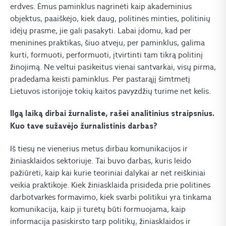
erdves. Ėmus paminklus nagrinėti kaip akademinius
objektus, paaiškėjo, kiek daug, politinės minties, politinių
idėjų prasme, jie gali pasakyti. Labai įdomu, kad per
meninines praktikas, šiuo atveju, per paminklus, galima
kurti, formuoti, performuoti, įtvirtinti tam tikrą politinį
žinojimą. Ne veltui pasikeitus vienai santvarkai, visų pirma,
pradedama keisti paminklus. Per pastarąjį šimtmetį
Lietuvos istorijoje tokių kaitos pavyzdžių turime net kelis.
Ilgą laiką dirbai žurnaliste, rašei analitinius straipsnius.
Kuo tave sužavėjo žurnalistinis darbas?
Iš tiesų ne vienerius metus dirbau komunikacijos ir
žiniasklaidos sektoriuje. Tai buvo darbas, kuris leido
pažiūrėti, kaip kai kurie teoriniai dalykai ar net reiškiniai
veikia praktikoje. Kiek žiniasklaida prisideda prie politinės
darbotvarkės formavimo, kiek svarbi politikui yra tinkama
komunikacija, kaip ji turėtų būti formuojama, kaip
informacija pasiskirsto tarp politikų, žiniasklaidos ir