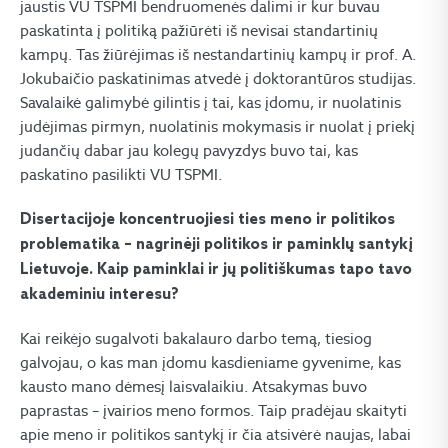
jaustis VU TSPMI bendruomenės dalimi ir kur buvau
paskatinta į politiką pažiūrėti iš nevisai standartinių
kampų. Tas žiūrėjimas iš nestandartinių kampų ir prof. A.
Jokubaičio paskatinimas atvedė į doktorantūros studijas.
Savalaikė galimybė gilintis į tai, kas įdomu, ir nuolatinis
judėjimas pirmyn, nuolatinis mokymasis ir nuolat į priekį
judančių dabar jau kolegų pavyzdys buvo tai, kas
paskatino pasilikti VU TSPMI.
Disertacijoje koncentruojiesi ties meno ir politikos
problematika – nagrinėji politikos ir paminklų santykį
Lietuvoje. Kaip paminklai ir jų politiškumas tapo tavo
akademiniu interesu?
Kai reikėjo sugalvoti bakalauro darbo temą, tiesiog
galvojau, o kas man įdomu kasdieniame gyvenime, kas
kausto mano dėmesį laisvalaikiu. Atsakymas buvo
paprastas – įvairios meno formos. Taip pradėjau skaityti
apie meno ir politikos santykį ir čia atsivėrė naujas, labai