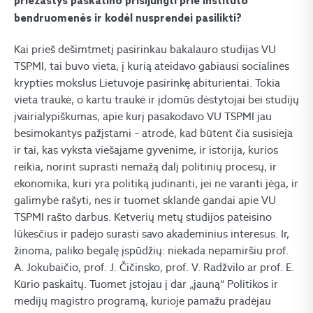
priežastys paskatino prisijungti prie instituto
bendruomenės ir kodėl nusprendei pasilikti?
Kai prieš dešimtmetį pasirinkau bakalauro studijas VU
TSPMI, tai buvo vieta, į kurią ateidavo gabiausi socialinės
krypties mokslus Lietuvoje pasirinkę abiturientai. Tokia
vieta traukė, o kartu traukė ir įdomūs dėstytojai bei studijų
įvairialypiškumas, apie kurį pasakodavo VU TSPMI jau
besimokantys pažįstami – atrodė, kad būtent čia susisieja
ir tai, kas vyksta viešajame gyvenime, ir istorija, kurios
reikia, norint suprasti nemažą dalį politinių procesų, ir
ekonomika, kuri yra politiką judinanti, jei ne varanti jėga, ir
galimybė rašyti, nes ir tuomet sklandė gandai apie VU
TSPMI rašto darbus. Ketverių metų studijos pateisino
lūkesčius ir padėjo surasti savo akademinius interesus. Ir,
žinoma, paliko begalę įspūdžių: niekada nepamiršiu prof.
A. Jokubaičio, prof. J. Čičinsko, prof. V. Radžvilo ar prof. E.
Kūrio paskaitų. Tuomet įstojau į dar „jauną“ Politikos ir
medijų magistro programą, kurioje pamažu pradėjau