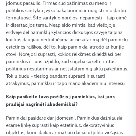
įdomus pasaulis. Pirmas susipažinimas su meno ir
politikos santykiu įvyko bakalaurinio ir magistrinio darbų
formatuose. Šito santykio norėjosi nepamesti – taip gimė
ir disertacijos tema. Neapleido mintis, kad viešojoje
erdvėje dėl paminklų kylančios diskusijos savyje talpina
kur kas daugiau nei kalbėjimą ar nesutarimą dėl paminklų
estetinės raiškos, dėl to, kaip paminklai atrodo ar kur jie
stovi. Norėjosi suprasti, kokios reikšmės skleidžiasi per
paminklus ir juos užpildo, kad sugeba sukelti rimtus
politinius nesutarimus ar net įstatyminių aktų pakeitimus.
Tokiu būdu – tiesiog bandant suprasti ir surasti
atsakymus, paminklai ir tapo mano akademiniu interesu.
Kaip pasikeitė tavo požiūris į paminklus, kai juos
pradėjai nagrinėti akademiškai?
Paminklai pasidarė dar įdomesni. Paminklus dažniausiai
esame linkę suprasti kaip estetinius, dekoratyvinius
objektus, kurie dailiai ar mažiau dailiai užpildo viešąsias