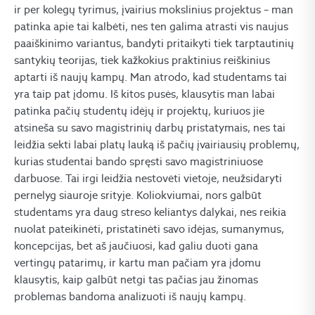
ir per kolegų tyrimus, įvairius mokslinius projektus – man
patinka apie tai kalbėti, nes ten galima atrasti vis naujus
paaiškinimo variantus, bandyti pritaikyti tiek tarptautinių
santykių teorijas, tiek kažkokius praktinius reiškinius
aptarti iš naujų kampų. Man atrodo, kad studentams tai
yra taip pat įdomu. Iš kitos pusės, klausytis man labai
patinka pačių studentų idėjų ir projektų, kuriuos jie
atsineša su savo magistrinių darbų pristatymais, nes tai
leidžia sekti labai platų lauką iš pačių įvairiausių problemų,
kurias studentai bando spręsti savo magistriniuose
darbuose. Tai irgi leidžia nestovėti vietoje, neužsidaryti
pernelyg siauroje srityje. Koliokviumai, nors galbūt
studentams yra daug streso keliantys dalykai, nes reikia
nuolat pateikinėti, pristatinėti savo idėjas, sumanymus,
koncepcijas, bet aš jaučiuosi, kad galiu duoti gana
vertingų patarimų, ir kartu man pačiam yra įdomu
klausytis, kaip galbūt netgi tas pačias jau žinomas
problemas bandoma analizuoti iš naujų kampų.