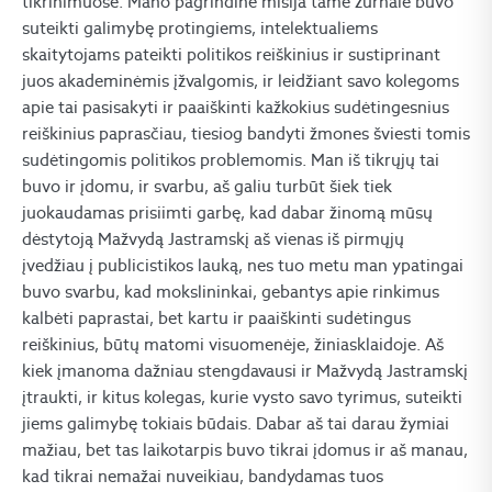
tikrinimuose. Mano pagrindinė misija tame žurnale buvo
suteikti galimybę protingiems, intelektualiems
skaitytojams pateikti politikos reiškinius ir sustiprinant
juos akademinėmis įžvalgomis, ir leidžiant savo kolegoms
apie tai pasisakyti ir paaiškinti kažkokius sudėtingesnius
reiškinius paprasčiau, tiesiog bandyti žmones šviesti tomis
sudėtingomis politikos problemomis. Man iš tikrųjų tai
buvo ir įdomu, ir svarbu, aš galiu turbūt šiek tiek
juokaudamas prisiimti garbę, kad dabar žinomą mūsų
dėstytoją Mažvydą Jastramskį aš vienas iš pirmųjų
įvedžiau į publicistikos lauką, nes tuo metu man ypatingai
buvo svarbu, kad mokslininkai, gebantys apie rinkimus
kalbėti paprastai, bet kartu ir paaiškinti sudėtingus
reiškinius, būtų matomi visuomenėje, žiniasklaidoje. Aš
kiek įmanoma dažniau stengdavausi ir Mažvydą Jastramskį
įtraukti, ir kitus kolegas, kurie vysto savo tyrimus, suteikti
jiems galimybę tokiais būdais. Dabar aš tai darau žymiai
mažiau, bet tas laikotarpis buvo tikrai įdomus ir aš manau,
kad tikrai nemažai nuveikiau, bandydamas tuos