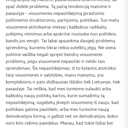
ypač didelė problema. Tą pačią tendenciją matome ir
pasaulyje – visuomenės nepasitikėjimą įprastomis
politinėmis struktūromis, partijomis, politikais. Tuo metu
visuomenė atitinkamai metasi į kažkokius radikalių
judėjimų rėmimus arba apskritai nusisuka nuo politikos,
bando jos vengti. Tai labai apsunkina daugelį problemų
sprendimų, kuriems tikrai reikia sutelktų jėgų. Nė viena
politinė valdžia negali spręsti bendrų visuomenei
problemų, jeigu visuomenė nepasitiki ir netiki tais
sprendimais. Šis nepasitikėjimas, iš to kylantis atotrūkis
tarp visuomenės ir valstybės, mano manymu, yra
kompleksinis ir pats didžiausias iššūkis tiek Lietuvoje, tiek
pasaulyje. Tai reiškia, kad mes turėsime sulaukti arba
kažkokių naujų politikų kartos, kurie sumažintų tą
nepasitikėjimą, sugebėtų įkvėpti visuomenę iš naujo, kad
politikais galima pasitikėti, arba mes turėsime naują
demokratijos formą, o galbūt net ne demokratijos, kokio
nors kito režimo pavidalus. Manau, kad tokie lūžiai bei