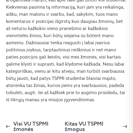
Kiekvienas pasiima tą informaciją, kuri jam yra reikalinga,
aišku, man malonu ir svarbu, kad, sakykim, tuos mano
komentarus ir pozicijas išgirstų kuo daugiau žmonių, bet
aš neturiu kažkokio vieno pranešimo ar kažkokios
vienintelės žinios, kuri būtų siejama su būtent mano
asmeniu. Dažniausiai tenka reaguoti į labai įvairius
politinius įvykius, tarptautinius reiškinius ir net mano
paties pozicijos gali keistis, visi mes žmonės, visi kartais
galime klysti ir suprasti, kad klydome kažkada. Nesu labai
kategoriškas, vienu ar kitu atveju, man turbūt svarbiausia
būtų jausti, kad patys TSPMI studentai blaiviai mąsto,
atsirenka tas žinias, kurios jiems yra svarbiausios, padeda
tobulėti, augti. Jei aš kažkiek prie to augimo prisidedu, tai
iš tikrųjų manau yra misijos įgyvendinimas.
Visi VU TSPMI
Kitas VU TSPMI
žmonės
žmogus