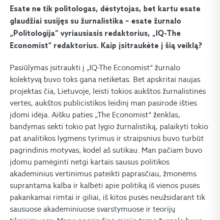
Esate ne tik politologas, dėstytojas, bet kartu esate
glaudžiai susijęs su žurnalistika – esate žurnalo
„Politologija“ vyriausiasis redaktorius, „IQ-The
Economist“ redaktorius. Kaip įsitraukėte į šią veiklą?
Pasiūlymas įsitraukti į „IQ-The Economist“ žurnalo
kolektyvą buvo toks gana netikėtas. Bet apskritai naujas
projektas čia, Lietuvoje, leisti tokios aukštos žurnalistinės
vertės, aukštos publicistikos leidinį man pasirodė išties
įdomi idėja. Aišku paties „The Economist“ ženklas,
bandymas sekti tokio pat lygio žurnalistiką, palaikyti tokio
pat analitikos lygmens tyrimus ir straipsnius buvo turbūt
pagrindinis motyvas, kodėl aš sutikau. Man pačiam buvo
įdomu pamėginti netgi kartais sausus politikos
akademinius vertinimus pateikti paprasčiau, žmonėms
suprantama kalba ir kalbėti apie politiką iš vienos pusės
pakankamai rimtai ir giliai, iš kitos pusės neužsidarant tik
sausuose akademiniuose svarstymuose ir teorijų