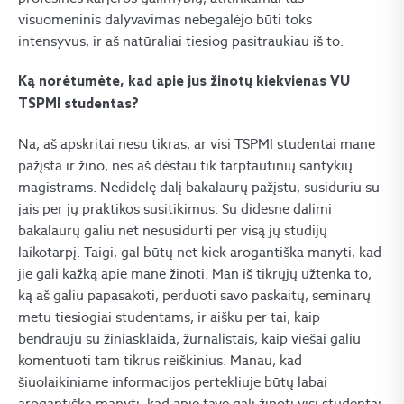
visuomeninis dalyvavimas nebegalėjo būti toks
intensyvus, ir aš natūraliai tiesiog pasitraukiau iš to.
Ką norėtumėte, kad apie jus žinotų kiekvienas VU
TSPMI studentas?
Na, aš apskritai nesu tikras, ar visi TSPMI studentai mane
pažįsta ir žino, nes aš dėstau tik tarptautinių santykių
magistrams. Nedidelę dalį bakalaurų pažįstu, susiduriu su
jais per jų praktikos susitikimus. Su didesne dalimi
bakalaurų galiu net nesusidurti per visą jų studijų
laikotarpį. Taigi, gal būtų net kiek arogantiška manyti, kad
jie gali kažką apie mane žinoti. Man iš tikrųjų užtenka to,
ką aš galiu papasakoti, perduoti savo paskaitų, seminarų
metu tiesiogiai studentams, ir aišku per tai, kaip
bendrauju su žiniasklaida, žurnalistais, kaip viešai galiu
komentuoti tam tikrus reiškinius. Manau, kad
šiuolaikiniame informacijos pertekliuje būtų labai
arogantiška manyti, kad apie tave gali žinoti visi studentai.