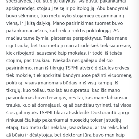
specialybes, į du studijų dalykus. Aš buvau pakankamai
apsisprendęs, stojau į teisę ir politologiją. Abu bandymai
buvo sėkmingi, tuo metu vyko stojamieji egzaminai ir į
vieną, ir į kitą dalyką. Mano pasirinkimas tuomet buvo
pakankamai aiškus, kad reikia rinktis politologiją. Aš
mačiau tame žymiai platesnes perspektyvas. Teisė mane
irgi traukė, bet tuo metu ji man atrodė šiek tiek siauresnė,
kiek ribojanti, sausesnė kaip mokslas, ir todėl iš teisės
stojimų pasitraukiau. Niekada nesigailėjau dėl šio
pasirinkimo, man iš tikrųjų TSPMI atvėrė didžiules erdves
tiek moksle, tiek apskritai bandymuose pažinti visuomenę,
politiką, visais įmanomais būdais ir iš visų kampų. Iš
tikrųjų, kuo toliau, tuo labiau supratau, kad šis mano
pasirinkimas buvo teisingas, nes tai, kas mane labiausiai
traukė, kuo aš domėjausi, ką aš bandžiau tyrinėti, tai visos
šios galimybės TSPMI tikrai atsiskleidė. Doktorantūrą irgi
rinkausi čia kaip pakankamai nuoseklų tolesnį studijų
etapą, tuo metu dar nelabai įsivaizdavau, ar tai reikš, kad
aš būsiu ir dėstytojas, bet doktorantūra buvo man kaip