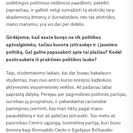
sudėtingus politinius reiškinius paaiškinti, pateikti
paprasčiau, ir galbūt netgi sumažinti tą atotrūkį tarp
akademinių žmonių ir žurnalistikos, nes tas atotrūkis,
mano manymu, yra vis dar per didelis.
Girdėjome, kad esate buvęs ne tik politikos
apžvalgininku, tačiau buvote įsitraukęs ir į jaunimo
politiką. Gal galite papasakoti apie tai plačiau? Kodėl
pasitraukėte iš praktinės politikos lauko?
Taip, studentavimo laikais, kai dar buvau bakalauro
studentas, man nuo antro kurso norėjosi kažkokios
aktyvesnės visuomeninės veiklos. Aš padariau labai
paprastą dalyką. Perėjau per pagrindines politines partijas,
surinkau jų programas, ir pakankamai racionaliai
pamėginau įvertinti, kas man tiktų pagal mano
pasaulėžiūrą ir kur aš galėčiau įsitraukti. Tuo metu aš
pasirinkau Centro sąjungą, tuometinę partiją, kuri buvo
žinoma kaip Romualdo Ozolo ir Egidijaus Bičkausko