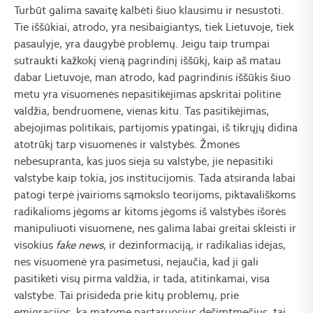
Turbūt galima savaitę kalbėti šiuo klausimu ir nesustoti.
Tie iššūkiai, atrodo, yra nesibaigiantys, tiek Lietuvoje, tiek
pasaulyje, yra daugybė problemų. Jeigu taip trumpai
sutraukti kažkokį vieną pagrindinį iššūkį, kaip aš matau
dabar Lietuvoje, man atrodo, kad pagrindinis iššūkis šiuo
metu yra visuomenės nepasitikėjimas apskritai politine
valdžia, bendruomene, vienas kitu. Tas pasitikėjimas,
abejojimas politikais, partijomis ypatingai, iš tikrųjų didina
atotrūkį tarp visuomenės ir valstybės. Žmonės
nebesupranta, kas juos sieja su valstybe, jie nepasitiki
valstybe kaip tokia, jos institucijomis. Tada atsiranda labai
patogi terpė įvairioms sąmokslo teorijoms, piktavališkoms
radikalioms jėgoms ar kitoms jėgoms iš valstybės išorės
manipuliuoti visuomene, nes galima labai greitai skleisti ir
visokius
fake news
, ir dezinformaciją, ir radikalias idėjas,
nes visuomenė yra pasimetusi, nejaučia, kad ji gali
pasitikėti visų pirma valdžia, ir tada, atitinkamai, visa
valstybe. Tai prisideda prie kitų problemų, prie
emigracijos, ką matome pastaruosius dešimtmečius, tai