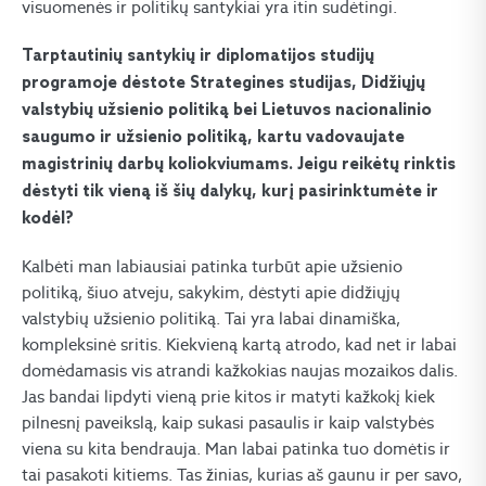
visuomenės ir politikų santykiai yra itin sudėtingi.
Tarptautinių santykių ir diplomatijos studijų
programoje dėstote Strategines studijas, Didžiųjų
valstybių užsienio politiką bei Lietuvos nacionalinio
saugumo ir užsienio politiką, kartu vadovaujate
magistrinių darbų koliokviumams. Jeigu reikėtų rinktis
dėstyti tik vieną iš šių dalykų, kurį pasirinktumėte ir
kodėl?
Kalbėti man labiausiai patinka turbūt apie užsienio
politiką, šiuo atveju, sakykim, dėstyti apie didžiųjų
valstybių užsienio politiką. Tai yra labai dinamiška,
kompleksinė sritis. Kiekvieną kartą atrodo, kad net ir labai
domėdamasis vis atrandi kažkokias naujas mozaikos dalis.
Jas bandai lipdyti vieną prie kitos ir matyti kažkokį kiek
pilnesnį paveikslą, kaip sukasi pasaulis ir kaip valstybės
viena su kita bendrauja. Man labai patinka tuo domėtis ir
tai pasakoti kitiems. Tas žinias, kurias aš gaunu ir per savo,