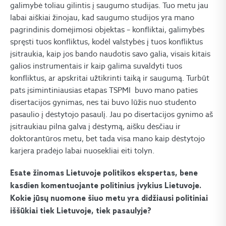
galimybė toliau gilintis į saugumo studijas. Tuo metu jau
labai aiškiai žinojau, kad saugumo studijos yra mano
pagrindinis domėjimosi objektas – konfliktai, galimybės
spręsti tuos konfliktus, kodėl valstybės į tuos konfliktus
įsitraukia, kaip jos bando naudotis savo galia, visais kitais
galios instrumentais ir kaip galima suvaldyti tuos
konfliktus, ar apskritai užtikrinti taiką ir saugumą. Turbūt
pats įsimintiniausias etapas TSPMI buvo mano paties
disertacijos gynimas, nes tai buvo lūžis nuo studento
pasaulio į dėstytojo pasaulį. Jau po disertacijos gynimo aš
įsitraukiau pilna galva į dėstymą, aišku dėsčiau ir
doktorantūros metu, bet tada visa mano kaip dėstytojo
karjera pradėjo labai nuosekliai eiti tolyn.
Esate žinomas Lietuvoje politikos ekspertas, bene
kasdien komentuojante politinius įvykius Lietuvoje.
Kokie jūsų nuomone šiuo metu yra didžiausi politiniai
iššūkiai tiek Lietuvoje, tiek pasaulyje?