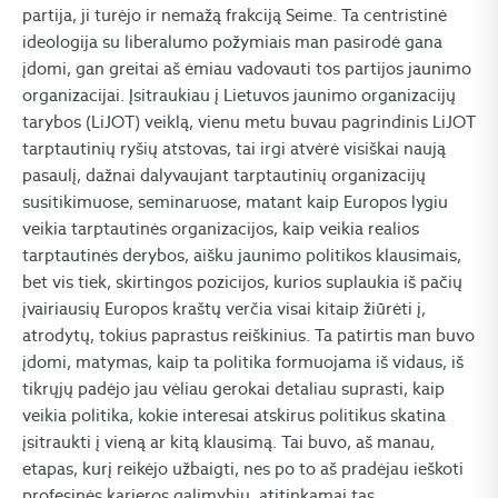
partija, ji turėjo ir nemažą frakciją Seime. Ta centristinė
ideologija su liberalumo požymiais man pasirodė gana
įdomi, gan greitai aš ėmiau vadovauti tos partijos jaunimo
organizacijai. Įsitraukiau į Lietuvos jaunimo organizacijų
tarybos (LiJOT) veiklą, vienu metu buvau pagrindinis LiJOT
tarptautinių ryšių atstovas, tai irgi atvėrė visiškai naują
pasaulį, dažnai dalyvaujant tarptautinių organizacijų
susitikimuose, seminaruose, matant kaip Europos lygiu
veikia tarptautinės organizacijos, kaip veikia realios
tarptautinės derybos, aišku jaunimo politikos klausimais,
bet vis tiek, skirtingos pozicijos, kurios suplaukia iš pačių
įvairiausių Europos kraštų verčia visai kitaip žiūrėti į,
atrodytų, tokius paprastus reiškinius. Ta patirtis man buvo
įdomi, matymas, kaip ta politika formuojama iš vidaus, iš
tikrųjų padėjo jau vėliau gerokai detaliau suprasti, kaip
veikia politika, kokie interesai atskirus politikus skatina
įsitraukti į vieną ar kitą klausimą. Tai buvo, aš manau,
etapas, kurį reikėjo užbaigti, nes po to aš pradėjau ieškoti
profesinės karjeros galimybių, atitinkamai tas