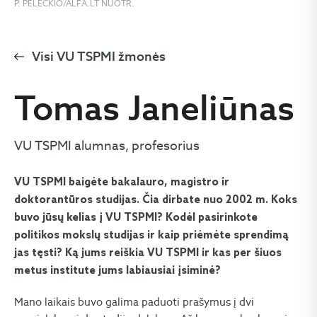
P. PELECKIO/ALFA.LT NUOTR.
Visi VU TSPMI žmonės
Tomas Janeliūnas
VU TSPMI alumnas, profesorius
VU TSPMI baigėte bakalauro, magistro ir
doktorantūros studijas. Čia dirbate nuo 2002 m. Koks
buvo jūsų kelias į VU TSPMI? Kodėl pasirinkote
politikos mokslų studijas ir kaip priėmėte sprendimą
jas tęsti? Ką jums reiškia VU TSPMI ir kas per šiuos
metus institute jums labiausiai įsiminė?
Mano laikais buvo galima paduoti prašymus į dvi