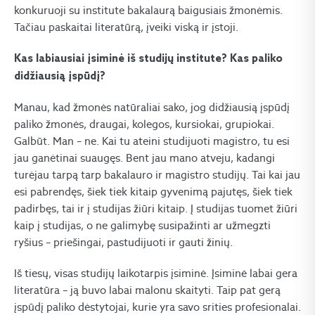
konkuruoji su institute bakalaurą baigusiais žmonėmis.
Tačiau paskaitai literatūrą, įveiki viską ir įstoji.
Kas labiausiai įsiminė iš studijų institute? Kas paliko
didžiausią įspūdį?
Manau, kad žmonės natūraliai sako, jog didžiausią įspūdį
paliko žmonės, draugai, kolegos, kursiokai, grupiokai.
Galbūt. Man – ne. Kai tu ateini studijuoti magistro, tu esi
jau ganėtinai suaugęs. Bent jau mano atveju, kadangi
turėjau tarpą tarp bakalauro ir magistro studijų. Tai kai jau
esi pabrendęs, šiek tiek kitaip gyvenimą pajutęs, šiek tiek
padirbęs, tai ir į studijas žiūri kitaip. Į studijas tuomet žiūri
kaip į studijas, o ne galimybę susipažinti ar užmegzti
ryšius – priešingai, pastudijuoti ir gauti žinių.
Iš tiesų, visas studijų laikotarpis įsiminė. Įsiminė labai gera
literatūra – ją buvo labai malonu skaityti. Taip pat gerą
įspūdį paliko dėstytojai, kurie yra savo srities profesionalai.