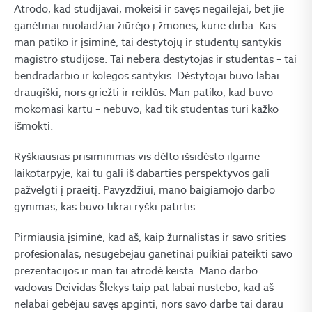
Atrodo, kad studijavai, mokeisi ir savęs negailėjai, bet jie
ganėtinai nuolaidžiai žiūrėjo į žmones, kurie dirba. Kas
man patiko ir įsiminė, tai dėstytojų ir studentų santykis
magistro studijose. Tai nebėra dėstytojas ir studentas – tai
bendradarbio ir kolegos santykis. Dėstytojai buvo labai
draugiški, nors griežti ir reiklūs. Man patiko, kad buvo
mokomasi kartu – nebuvo, kad tik studentas turi kažko
išmokti.
Ryškiausias prisiminimas vis dėlto išsidėsto ilgame
laikotarpyje, kai tu gali iš dabarties perspektyvos gali
pažvelgti į praeitį. Pavyzdžiui, mano baigiamojo darbo
gynimas, kas buvo tikrai ryški patirtis.
Pirmiausia įsiminė, kad aš, kaip žurnalistas ir savo srities
profesionalas, nesugebėjau ganėtinai puikiai pateikti savo
prezentacijos ir man tai atrodė keista. Mano darbo
vadovas Deividas Šlekys taip pat labai nustebo, kad aš
nelabai gebėjau savęs apginti, nors savo darbe tai darau