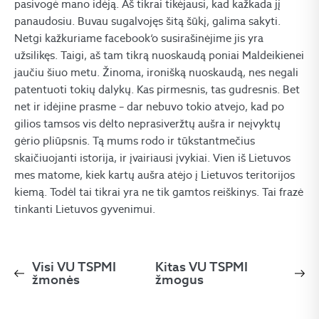
pasivogė mano idėją. Aš tikrai tikėjausi, kad kažkada jį
panaudosiu. Buvau sugalvojęs šitą šūkį, galima sakyti.
Netgi kažkuriame facebook‘o susirašinėjime jis yra
užsilikęs. Taigi, aš tam tikrą nuoskaudą poniai Maldeikienei
jaučiu šiuo metu. Žinoma, ironišką nuoskaudą, nes negali
patentuoti tokių dalykų. Kas pirmesnis, tas gudresnis. Bet
net ir idėjine prasme – dar nebuvo tokio atvejo, kad po
gilios tamsos vis dėlto neprasiveržtų aušra ir neįvyktų
gėrio pliūpsnis. Tą mums rodo ir tūkstantmečius
skaičiuojanti istorija, ir įvairiausi įvykiai. Vien iš Lietuvos
mes matome, kiek kartų aušra atėjo į Lietuvos teritorijos
kiemą. Todėl tai tikrai yra ne tik gamtos reiškinys. Tai frazė
tinkanti Lietuvos gyvenimui.
Visi VU TSPMI
Kitas VU TSPMI
žmonės
žmogus