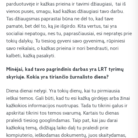
parduotuvėje ir kažkas prieina ir tavimi džiaugiasi, tai iš
vienos pusės, smagu, kad kažkas džiaugiasi tavo darbu.
Tas džiaugsmas paprastai būna ne dėl to, kad tave
pamatė, bet dėl to, ką jie išgirdo. Kita vertus, tai yra
socialiai nepatogu, nes tu, paprasčiausiai, esi nepratęs prie
tokių dalykų. Tu tiesiog gyveni savo gyvenimą, rūpiniesi
savo reikalais, o kažkas prieina ir nori bendrauti, nori
kalbėti, kažką pasakyti.
Minėjai, kad tavo pagrindinis darbas yra LRT tyrimų
skyriuje. Kokia yra tiriančio žurnalisto diena?
Diena dienai nelygi. Yra tokių dienų, kai tu pirmiausia
ieškai temos. Gali būti, kad tu esi kažką girdėjęs arba žinai
kažkokios informacijos nuotrupas. Tada tu tikrini galus ir
apskritai tikrini tos temos svarumą. Kartais tu dienas
praleidi tiesiog googlindamas. Taip pat, kai jau darai
kažkokią temą, didžiąją laiko dalį tu praleidi prie
kompiuterio, ieškodamas dokumentų, juos skaitydamas,