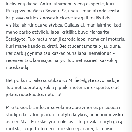
kiekvieną dieną. Antra, atsimenu vieną ekspertę, kuri
Rusiją vis maišė su Sovietų Sąjunga – man atrodė keista,
kaip savo srities žinovas ir ekspertas gali maišyti dvi
visiškai skirtingas valstybes. Galiausiai, man įsiminė, kad
mano darbo atžvilgiu labai kritiška buvo Margarita
Šešelgytė. Tuo metu man ji atrodė labai nemaloni moteris,
kuri mane bando sukirsti. Bet studentams taip jau būna.
Per darbų gynimą tau kažkas būna labai nemalonus –
recenzentas, komisijos narys. Tuomet išsineši kažkokią
nuoskaudą.
Bet po kurio laiko susitikau su M. Šešelgyte savo laidoje.
Tuomet supratau, kokia ji puiki moteris ir ekspertė, o aš
jokios nuoskaudos neturiu!
Prie tokios brandos ir suvokimo apie žmones prisideda ir
studijų dalis. Imi plačiau matyti dalykus, nebepriimi visko
asmeniškai. Mokslas yra mokslas ir tu privalai daryti gerą
mokslą. Jeigu tu to gero mokslo nepadarei, tai gavai