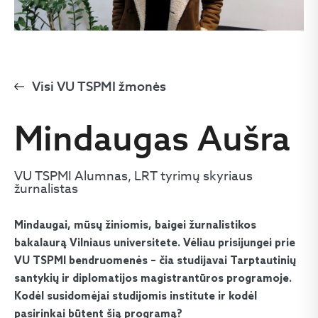
Visi VU TSPMI žmonės
Mindaugas Aušra
VU TSPMI Alumnas, LRT tyrimų skyriaus
žurnalistas
Mindaugai, mūsų žiniomis, baigei žurnalistikos
bakalaurą Vilniaus universitete. Vėliau prisijungei prie
VU TSPMI bendruomenės – čia studijavai Tarptautinių
santykių ir diplomatijos magistrantūros programoje.
Kodėl susidomėjai studijomis institute ir kodėl
pasirinkai būtent šią programą?