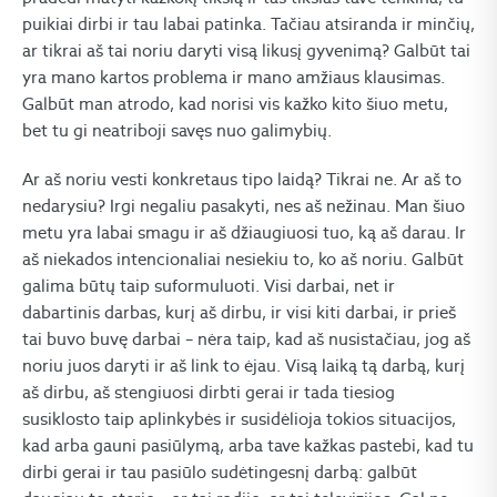
puikiai dirbi ir tau labai patinka. Tačiau atsiranda ir minčių,
ar tikrai aš tai noriu daryti visą likusį gyvenimą? Galbūt tai
yra mano kartos problema ir mano amžiaus klausimas.
Galbūt man atrodo, kad norisi vis kažko kito šiuo metu,
bet tu gi neatriboji savęs nuo galimybių.
Ar aš noriu vesti konkretaus tipo laidą? Tikrai ne. Ar aš to
nedarysiu? Irgi negaliu pasakyti, nes aš nežinau. Man šiuo
metu yra labai smagu ir aš džiaugiuosi tuo, ką aš darau. Ir
aš niekados intencionaliai nesiekiu to, ko aš noriu. Galbūt
galima būtų taip suformuluoti. Visi darbai, net ir
dabartinis darbas, kurį aš dirbu, ir visi kiti darbai, ir prieš
tai buvo buvę darbai – nėra taip, kad aš nusistačiau, jog aš
noriu juos daryti ir aš link to ėjau. Visą laiką tą darbą, kurį
aš dirbu, aš stengiuosi dirbti gerai ir tada tiesiog
susiklosto taip aplinkybės ir susidėlioja tokios situacijos,
kad arba gauni pasiūlymą, arba tave kažkas pastebi, kad tu
dirbi gerai ir tau pasiūlo sudėtingesnį darbą: galbūt