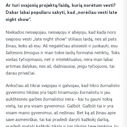
Ar turi svajonių projektą/laidą, kurią norėtum vesti?
Dabar labai populiaru sakyti, kad „norėčiau vesti late
night show“.
Niekados nesvajojau, nesvajoju ir abejoju, kad kada nors
svajosiu vesti „late night show” stiliaus laidą, nes aš pats
žinau, koks aš esu. Aš negalėčiau atsisėsti ir juokauti, esu
šaltesnis žmogus ir man tokie laidų formatai netiktų. Toks
viešas tyčiojimasis, net ir intelektualus, nėra man labai
artimas dalykas, nes aš, dažniausiai, jeigu tyčiojuosi, tai
darau privačiai.
Anksčiau aš tikrai svajojau ir galvojau, kad tikro žurnalisto
gyvenimo tikslas yra tapti tiriamuoju žurnalistu ir jau
aukštesnės garbės žurnalistui nėra – kai tu gauni tokią
vietą, tai yra visam gyvenimui. Galbūt. Galbūt tai ir yra
visam mano gyvenimui, aš nežinau. Bet ką aš žinau apie
save asmeniškai, tai kai pradedi daryti kažkokį darbą,
pradedi matyti kažkokį tikslą ir tas tikslas tave tenkina, tu