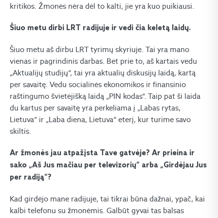
kritikos. Žmonės nėra dėl to kalti, jie yra kuo puikiausi.
Šiuo metu dirbi LRT radijuje ir vedi čia keletą laidų.
Šiuo metu aš dirbu LRT tyrimų skyriuje. Tai yra mano
vienas ir pagrindinis darbas. Bet prie to, aš kartais vedu
„Aktualijų studijų“, tai yra aktualių diskusijų laidą, kartą
per savaitę. Vedu socialinės ekonomikos ir finansinio
raštingumo švietėjišką laidą „PIN kodas“. Taip pat ši laida
du kartus per savaitę yra perkeliama į „Labas rytas,
Lietuva“ ir „Laba diena, Lietuva“ eterį, kur turime savo
skiltis.
Ar žmonės jau atpažįsta Tave gatvėje? Ar prieina ir
sako „Aš Jus mačiau per televizorių“ arba „Girdėjau Jus
per radiją“?
Kad girdėjo mane radijuje, tai tikrai būna dažnai, ypač, kai
kalbi telefonu su žmonėmis. Galbūt gyvai tas balsas