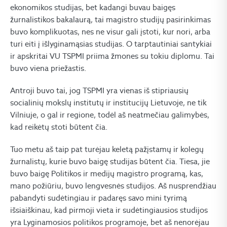
ekonomikos studijas, bet kadangi buvau baigęs
žurnalistikos bakalaurą, tai magistro studijų pasirinkimas
buvo komplikuotas, nes ne visur gali įstoti, kur nori, arba
turi eiti į išlyginamąsias studijas. O tarptautiniai santykiai
ir apskritai VU TSPMI priima žmones su tokiu diplomu. Tai
buvo viena priežastis.
Antroji buvo tai, jog TSPMI yra vienas iš stipriausių
socialinių mokslų institutų ir institucijų Lietuvoje, ne tik
Vilniuje, o gal ir regione, todėl aš neatmečiau galimybės,
kad reikėtų stoti būtent čia.
Tuo metu aš taip pat turėjau keletą pažįstamų ir kolegų
žurnalistų, kurie buvo baigę studijas būtent čia. Tiesa, jie
buvo baigę Politikos ir medijų magistro programą, kas,
mano požiūriu, buvo lengvesnės studijos. Aš nusprendžiau
pabandyti sudėtingiau ir padaręs savo mini tyrimą
išsiaiškinau, kad pirmoji vieta ir sudėtingiausios studijos
yra Lyginamosios politikos programoje, bet aš nenorėjau