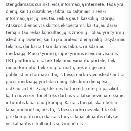
stengdamasis surinkti visą informaciją internete. Tada yra
dienų, kai tu susitikinėji tiktai su šaltiniais ir renki
informaciją iš jų, nes tau reikia gauti kažkokių istorijų.
Atskiros dienos yra skirtos ekspertams, kai tu jau darai
temą ir tau reikia konsultacijų iš žmonių. Toliau yra tyrimų
išleidimų savaitės, kai tu jau praleidi dieną naktį rašydamas
tekstus, dar kartą tikrindamas faktus, rinkdamas
medžiagą. Mūsų tyrimų grupė tyrimus išleidžia visomis
LRT platformomis, tiek tekstiniu variantu portale, tiek
radijo formatu, tiek žinių formatu, tiek ir ilgesniu
publicistiniu formatu. Tai, iš tiesų, darbo vien išleidžiant tą
pačią medžiagą yra labai daug. Išleidimo dieną esi
didžiausia LRT žvaigždė, nes tu turi eiti į eterį ir pasakoti,
ką tu nuveikei. Todėl toks darbas yra labai nevienareikšmis
ir turintis labai daug kampų. Kartais tai gali skambėti ir
labai nuobodžiai, nes tu, iš tiesų, nieko neveiki, tik sėdi
prie kompiuterio, o kartais tai yra labai alinantis dalykas
vis kalbantis ir kalbantis su žmonėmis.