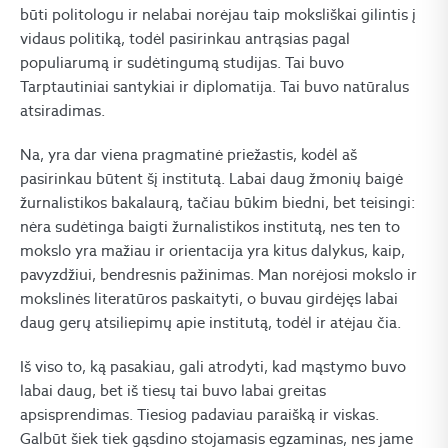
būti politologu ir nelabai norėjau taip moksliškai gilintis į
vidaus politiką, todėl pasirinkau antrąsias pagal
populiarumą ir sudėtingumą studijas. Tai buvo
Tarptautiniai santykiai ir diplomatija. Tai buvo natūralus
atsiradimas.
Na, yra dar viena pragmatinė priežastis, kodėl aš
pasirinkau būtent šį institutą. Labai daug žmonių baigė
žurnalistikos bakalaurą, tačiau būkim biedni, bet teisingi:
nėra sudėtinga baigti žurnalistikos institutą, nes ten to
mokslo yra mažiau ir orientacija yra kitus dalykus, kaip,
pavyzdžiui, bendresnis pažinimas. Man norėjosi mokslo ir
mokslinės literatūros paskaityti, o buvau girdėjęs labai
daug gerų atsiliepimų apie institutą, todėl ir atėjau čia.
Iš viso to, ką pasakiau, gali atrodyti, kad mąstymo buvo
labai daug, bet iš tiesų tai buvo labai greitas
apsisprendimas. Tiesiog padaviau paraišką ir viskas.
Galbūt šiek tiek gąsdino stojamasis egzaminas, nes jame