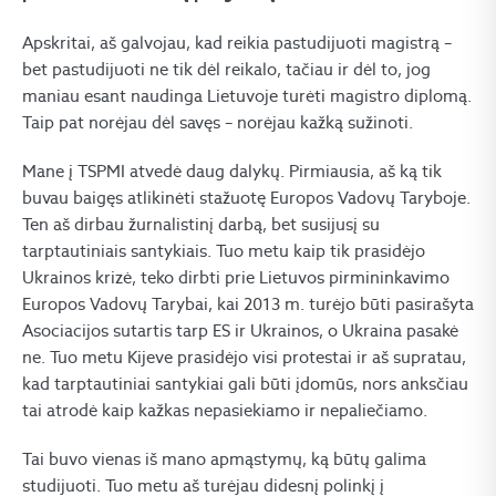
Apskritai, aš galvojau, kad reikia pastudijuoti magistrą –
bet pastudijuoti ne tik dėl reikalo, tačiau ir dėl to, jog
maniau esant naudinga Lietuvoje turėti magistro diplomą.
Taip pat norėjau dėl savęs – norėjau kažką sužinoti.
Mane į TSPMI atvedė daug dalykų. Pirmiausia, aš ką tik
buvau baigęs atlikinėti stažuotę Europos Vadovų Taryboje.
Ten aš dirbau žurnalistinį darbą, bet susijusį su
tarptautiniais santykiais. Tuo metu kaip tik prasidėjo
Ukrainos krizė, teko dirbti prie Lietuvos pirmininkavimo
Europos Vadovų Tarybai, kai 2013 m. turėjo būti pasirašyta
Asociacijos sutartis tarp ES ir Ukrainos, o Ukraina pasakė
ne. Tuo metu Kijeve prasidėjo visi protestai ir aš supratau,
kad tarptautiniai santykiai gali būti įdomūs, nors anksčiau
tai atrodė kaip kažkas nepasiekiamo ir nepaliečiamo.
Tai buvo vienas iš mano apmąstymų, ką būtų galima
studijuoti. Tuo metu aš turėjau didesnį polinkį į