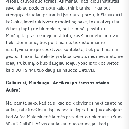
visos Lietuvos auditorijas. Aš manau, kad jeigu institutas
save labiau pozicionuotų kaip „think-tanką” ir galbūt
stengtųsi daugiau pritraukti įvairiausių protų ir čia sukurti
kažkokią konstruktyvesnę mokslinę bazę, tokiu atveju tai
iš tiesų taptų ne tik mokslo, bet ir minčių institutu.
Minčių, ta prasme idėjų institutu, kas šiuo metu Lietuvai
tiek istoriniame, tiek politiniame, tiek istoriniame
naratyviniame perspektyvos kontekste, tiek politiniam ir
geopolitiniam kontekste yra laba svarbu, nes mes matome
idėjų trūkumą, o kuo daugiau idėjų, ypač iš tokios vietos
kaip VU TSPMI, tuo daugiau naudos Lietuvai.
Galiausiai, Mindaugai. Ar tikrai po tamsos ateina
Aušra?
Na, gamta sako, kad taip, kad po kiekvienos nakties ateina
aušra, tai aš nežinau, ką jūs norite išgirsti. Ar jūs galvojate,
kad Aušra Maldeikienė laimės prezidento rinkimus su šiuo
šūkiu? Galbūt. Aš vis dar laikau nuoskaudą jai, kad ji