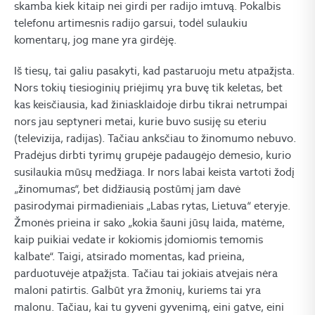
skamba kiek kitaip nei girdi per radijo imtuvą. Pokalbis
telefonu artimesnis radijo garsui, todėl sulaukiu
komentarų, jog mane yra girdėję.
Iš tiesų, tai galiu pasakyti, kad pastaruoju metu atpažįsta.
Nors tokių tiesioginių priėjimų yra buvę tik keletas, bet
kas keisčiausia, kad žiniasklaidoje dirbu tikrai netrumpai
nors jau septyneri metai, kurie buvo susiję su eteriu
(televizija, radijas). Tačiau anksčiau to žinomumo nebuvo.
Pradėjus dirbti tyrimų grupėje padaugėjo dėmesio, kurio
susilaukia mūsų medžiaga. Ir nors labai keista vartoti žodį
„žinomumas“, bet didžiausią postūmį jam davė
pasirodymai pirmadieniais „Labas rytas, Lietuva“ eteryje.
Žmonės prieina ir sako „kokia šauni jūsų laida, matėme,
kaip puikiai vedate ir kokiomis įdomiomis temomis
kalbate“. Taigi, atsirado momentas, kad prieina,
parduotuvėje atpažįsta. Tačiau tai jokiais atvejais nėra
maloni patirtis. Galbūt yra žmonių, kuriems tai yra
malonu. Tačiau, kai tu gyveni gyvenimą, eini gatve, eini