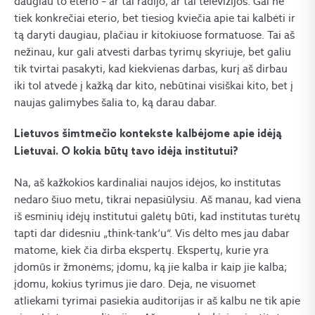
daugiau to eterio – ar tai radijo, ar tai televizijos. Gal ne
tiek konkrečiai eterio, bet tiesiog kviečia apie tai kalbėti ir
tą daryti daugiau, plačiau ir kitokiuose formatuose. Tai aš
nežinau, kur gali atvesti darbas tyrimų skyriuje, bet galiu
tik tvirtai pasakyti, kad kiekvienas darbas, kurį aš dirbau
iki tol atvedė į kažką dar kito, nebūtinai visiškai kito, bet į
naujas galimybes šalia to, ką darau dabar.
Lietuvos šimtmečio kontekste kalbėjome apie idėją
Lietuvai. O kokia būtų tavo idėja institutui?
Na, aš kažkokios kardinaliai naujos idėjos, ko institutas
nedaro šiuo metu, tikrai nepasiūlysiu. Aš manau, kad viena
iš esminių idėjų institutui galėtų būti, kad institutas turėtų
tapti dar didesniu „think-tank‘u“. Vis dėlto mes jau dabar
matome, kiek čia dirba ekspertų. Ekspertų, kurie yra
įdomūs ir žmonėms; įdomu, ką jie kalba ir kaip jie kalba;
įdomu, kokius tyrimus jie daro. Deja, ne visuomet
atliekami tyrimai pasiekia auditorijas ir aš kalbu ne tik apie