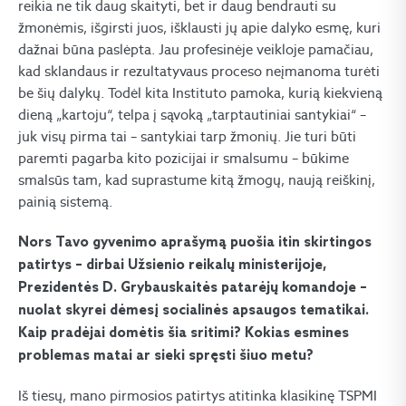
reikia ne tik daug skaityti, bet ir daug bendrauti su
žmonėmis, išgirsti juos, išklausti jų apie dalyko esmę, kuri
dažnai būna paslėpta. Jau profesinėje veikloje pamačiau,
kad sklandaus ir rezultatyvaus proceso neįmanoma turėti
be šių dalykų. Todėl kita Instituto pamoka, kurią kiekvieną
dieną „kartoju“, telpa į sąvoką „tarptautiniai santykiai“ –
juk visų pirma tai – santykiai tarp žmonių. Jie turi būti
paremti pagarba kito pozicijai ir smalsumu – būkime
smalsūs tam, kad suprastume kitą žmogų, naują reiškinį,
painią sistemą.
Nors Tavo gyvenimo aprašymą puošia itin skirtingos
patirtys – dirbai Užsienio reikalų ministerijoje,
Prezidentės D. Grybauskaitės patarėjų komandoje –
nuolat skyrei dėmesį socialinės apsaugos tematikai.
Kaip pradėjai domėtis šia sritimi? Kokias esmines
problemas matai ar sieki spręsti šiuo metu?
Iš tiesų, mano pirmosios patirtys atitinka klasikinę TSPMI