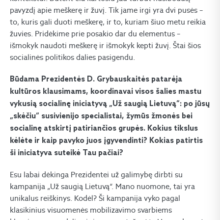
pavyzdį apie meškerę ir žuvį. Tik jame irgi yra dvi pusės –
to, kuris gali duoti meškerę, ir to, kuriam šiuo metu reikia
žuvies. Pridėkime prie posakio dar du elementus –
išmokyk naudoti meškerę ir išmokyk kepti žuvį. Štai šios
socialinės politikos dalies pasigendu.
Būdama Prezidentės D. Grybauskaitės patarėja
kultūros klausimams, koordinavai visos šalies mastu
vykusią socialinę iniciatyvą „Už saugią Lietuvą“: po jūsų
„skėčiu“ susivienijo specialistai, žymūs žmonės bei
socialinę atskirtį patiriančios grupės. Kokius tikslus
kėlėte ir kaip pavyko juos įgyvendinti? Kokias patirtis
ši iniciatyva suteikė Tau pačiai?
Esu labai dėkinga Prezidentei už galimybę dirbti su
kampanija „Už saugią Lietuvą“. Mano nuomone, tai yra
unikalus reiškinys. Kodėl? Ši kampanija vyko pagal
klasikinius visuomenės mobilizavimo svarbiems