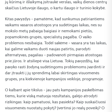
jų kūrimą ir išlaikymą įsitraukė verslas, vaikų dienos centrų
skaičius Lietuvoje išaugo, o kartu išaugo ir turinio kokybė.
Kitas pavyzdys – pamatėme, kad sunkumus patiriantiems
vaikams vasaros atostogos yra sudėtingas laikas, nes su
mokslo metų pabaiga baigiasi ir nemokami pietūs,
popamokinės grupės, specialistų pagalba. O vaiko
problemos nesibaigia. Todėl sakėme – vasara yra tas laikas,
kai galime vaikams duoti naujas patirtis, parodyti
alternatyvas, pagaliau – padovanoti pirmąsias atostogas
prie jūros. Ir atsiliepė visa Lietuva. Tokių pavyzdžių, kai
pavyko rasti žodyną sudėtingoms problemoms įvardinti ir
dar įtraukti į jų sprendimą labai skirtingas visuomenės
grupes, yra kiekvienoje kampanijos veikloje, programoje.
O kalbant apie tikslus – jau pats kampanijos paskelbimas
tiems, kurie viską matuoja rezultatais, galėjo atrodyti
rizikingas: kaip pamatuosi, kas pasiekta? Kaip suskaičiuosi
visuomenės nuostatų pokytį? Įvertinsi jo realų poveikį? O