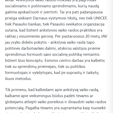
socialiniams ir politiniams sprendimams, kurių naudą
galima apskaičiuoti ir įvertinti. Tai yra pati pažangiausia
prieiga siekiant Darnaus vystymosi tikslų, nes tiek UNICEF,
tiek Pasaulio bankas, tiek Pasaulio sveikatos organizacija
sutaria, kad būtent ankstyvos vaiko raidos praktikos yra
raktas į visuomenės gerovę. Per pastaruosius 20 metų JAV
jau įvyko didelis pokytis – ankstyva vaiko raida tapo
politinės darbotvarkės dalimi, atskiros valstijos priėmė
sprendimus formuoti savo socialinę politiką remiantis
būtent šiuo konceptu. Esminis centro darbas yra kalbėtis
tiek su sprendimų priėmėjais, tiek su politikos
formuotojais ir vykdytojais, kad jie suprastų ir taikytų
šiuos metodus.
Tik primenu, kad kalbėdami apie ankstyvą vaiko raidą,
kalbame apie veiksmingus būdus padėti tėvams ar
globėjams atliepti vaiko poreikius ir išnaudoti vaiko raidos
potencialą. Pagalba tėvams yra suprantama kaip nuosekli