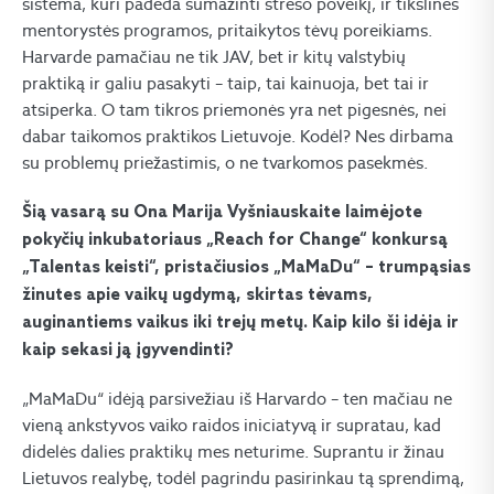
sistema, kuri padeda sumažinti streso poveikį, ir tikslinės
mentorystės programos, pritaikytos tėvų poreikiams.
Harvarde pamačiau ne tik JAV, bet ir kitų valstybių
praktiką ir galiu pasakyti – taip, tai kainuoja, bet tai ir
atsiperka. O tam tikros priemonės yra net pigesnės, nei
dabar taikomos praktikos Lietuvoje. Kodėl? Nes dirbama
su problemų priežastimis, o ne tvarkomos pasekmės.
Šią vasarą su Ona Marija Vyšniauskaite laimėjote
pokyčių inkubatoriaus „Reach for Change“ konkursą
„Talentas keisti“, pristačiusios „MaMaDu“ – trumpąsias
žinutes apie vaikų ugdymą, skirtas tėvams,
auginantiems vaikus iki trejų metų. Kaip kilo ši idėja ir
kaip sekasi ją įgyvendinti?
„MaMaDu“ idėją parsivežiau iš Harvardo – ten mačiau ne
vieną ankstyvos vaiko raidos iniciatyvą ir supratau, kad
didelės dalies praktikų mes neturime. Suprantu ir žinau
Lietuvos realybę, todėl pagrindu pasirinkau tą sprendimą,