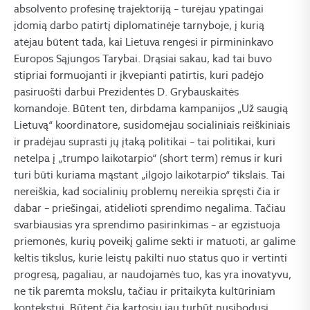
absolvento profesinę trajektoriją – turėjau ypatingai
įdomią darbo patirtį diplomatinėje tarnyboje, į kurią
atėjau būtent tada, kai Lietuva rengėsi ir pirmininkavo
Europos Sąjungos Tarybai. Drąsiai sakau, kad tai buvo
stipriai formuojanti ir įkvepianti patirtis, kuri padėjo
pasiruošti darbui Prezidentės D. Grybauskaitės
komandoje. Būtent ten, dirbdama kampanijos „Už saugią
Lietuvą“ koordinatore, susidomėjau socialiniais reiškiniais
ir pradėjau suprasti jų įtaką politikai – tai politikai, kuri
netelpa į „trumpo laikotarpio“ (short term) rėmus ir kuri
turi būti kuriama mąstant „ilgojo laikotarpio“ tikslais. Tai
nereiškia, kad socialinių problemų nereikia spręsti čia ir
dabar – priešingai, atidėlioti sprendimo negalima. Tačiau
svarbiausias yra sprendimo pasirinkimas – ar egzistuoja
priemonės, kurių poveikį galime sekti ir matuoti, ar galime
keltis tikslus, kurie leistų pakilti nuo status quo ir vertinti
progresą, pagaliau, ar naudojamės tuo, kas yra inovatyvu,
ne tik paremta mokslu, tačiau ir pritaikyta kultūriniam
kontekstui. Būtent čia kartosiu jau turbūt nusibodusį