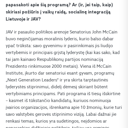
papasakoti apie šią programą? Ar (ir, jei taip, kaip)
skiriasi požiūris į vaikų raidą, socialinę integraciją
Lietuvoje ir JAV?
JAV ir pasaulio politikos arenoje Senatorius John McCain
buvo neginčijamas moralinis lyderis, kurio balso dabar
ypač trūksta: savo gyvenimu ir pasirinkimais jis liudijo
vertybėmis ir principais grįstą lyderystę (kai kas sako, kad
tai jam kainavo Respublikonų partijos nominaciją
Prezidento rinkimuose 2000 metais). Viena iš McCain
Institute, įkurto dar senatoriui esant gyvam, programų
„Next Generation Leaders“ ir yra skirta tarptautinės
lyderystės stiprinimui, didelį dėmesį skiriant būtent
vertybiniams principams. Pati programa iš tiesų išskirtinė
– kasmet iš tūkstančio kandidatų, kuriuos nominuoja
įvairios organizacijos, išrenkama apie 10 žmonių, kurie turi
savo valstybės gerovės stiprinimo viziją. Labai dažnai jie
renkasi temas, kurios yra sudėtingos, neįdomios ar
neparankios didžiojoje politikoje, tačiau yra esminės,