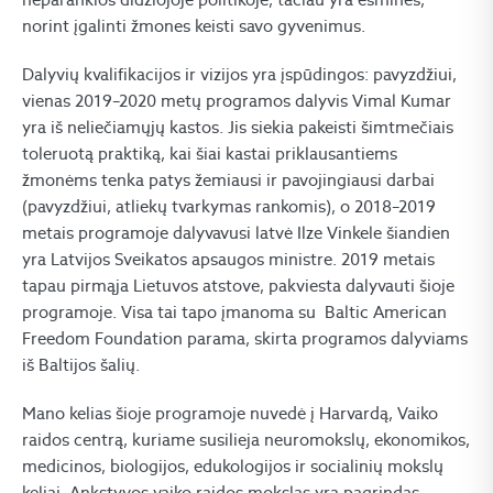
norint įgalinti žmones keisti savo gyvenimus.
Dalyvių kvalifikacijos ir vizijos yra įspūdingos: pavyzdžiui,
vienas 2019–2020 metų programos dalyvis Vimal Kumar
yra iš neliečiamųjų kastos. Jis siekia pakeisti šimtmečiais
toleruotą praktiką, kai šiai kastai priklausantiems
žmonėms tenka patys žemiausi ir pavojingiausi darbai
(pavyzdžiui, atliekų tvarkymas rankomis), o 2018–2019
metais programoje dalyvavusi latvė Ilze Vinkele šiandien
yra Latvijos Sveikatos apsaugos ministre. 2019 metais
tapau pirmąja Lietuvos atstove, pakviesta dalyvauti šioje
programoje. Visa tai tapo įmanoma su Baltic American
Freedom Foundation parama, skirta programos dalyviams
iš Baltijos šalių.
Mano kelias šioje programoje nuvedė į Harvardą, Vaiko
raidos centrą, kuriame susilieja neuromokslų, ekonomikos,
medicinos, biologijos, edukologijos ir socialinių mokslų
keliai. Ankstyvos vaiko raidos mokslas yra pagrindas