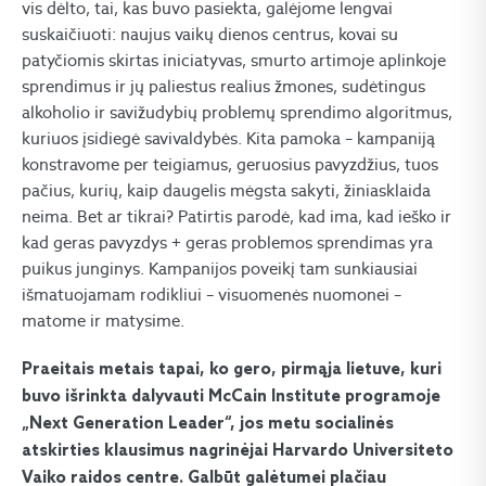
vis dėlto, tai, kas buvo pasiekta, galėjome lengvai
suskaičiuoti: naujus vaikų dienos centrus, kovai su
patyčiomis skirtas iniciatyvas, smurto artimoje aplinkoje
sprendimus ir jų paliestus realius žmones, sudėtingus
alkoholio ir savižudybių problemų sprendimo algoritmus,
kuriuos įsidiegė savivaldybės. Kita pamoka – kampaniją
konstravome per teigiamus, geruosius pavyzdžius, tuos
pačius, kurių, kaip daugelis mėgsta sakyti, žiniasklaida
neima. Bet ar tikrai? Patirtis parodė, kad ima, kad ieško ir
kad geras pavyzdys + geras problemos sprendimas yra
puikus junginys. Kampanijos poveikį tam sunkiausiai
išmatuojamam rodikliui – visuomenės nuomonei –
matome ir matysime.
Praeitais metais tapai, ko gero, pirmąja lietuve, kuri
buvo išrinkta dalyvauti McCain Institute programoje
„Next Generation Leader“, jos metu socialinės
atskirties klausimus nagrinėjai Harvardo Universiteto
Vaiko raidos centre. Galbūt galėtumei plačiau