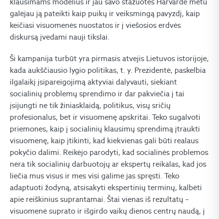
klausimams modelius ir jau savo stažuotės Harvarde metu
galėjau ją pateikti kaip puikų ir veiksmingą pavyzdį, kaip
keičiasi visuomenės nuostatos ir į viešosios erdvės
diskursą įvedami nauji tikslai.
Ši kampanija turbūt yra pirmasis atvejis Lietuvos istorijoje,
kada aukščiausio lygio politikas, t. y. Prezidentė, paskelbia
ilgalaikį įsipareigojimą aktyviai dalyvauti, siekiant
socialinių problemų sprendimo ir dar pakviečia į tai
įsijungti ne tik žiniasklaidą, politikus, visų sričių
profesionalus, bet ir visuomenę apskritai. Teko sugalvoti
priemones, kaip į socialinių klausimų sprendimą įtraukti
visuomenę, kaip įtikinti, kad kiekvienas gali būti realaus
pokyčio dalimi. Reikėjo parodyti, kad socialinės problemos
nėra tik socialinių darbuotojų ar ekspertų reikalas, kad jos
liečia mus visus ir mes visi galime jas spręsti. Teko
adaptuoti žodyną, atsisakyti ekspertinių terminų, kalbėti
apie reiškinius suprantamai. Štai vienas iš rezultatų –
visuomenė suprato ir išgirdo vaikų dienos centrų naudą, į