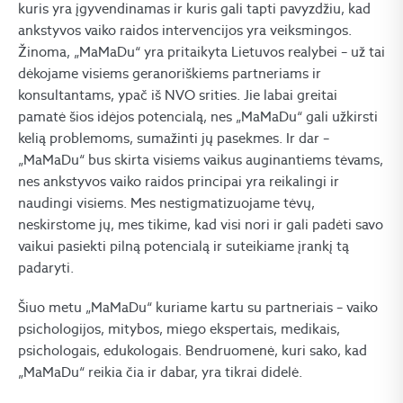
kuris yra įgyvendinamas ir kuris gali tapti pavyzdžiu, kad
ankstyvos vaiko raidos intervencijos yra veiksmingos.
Žinoma, „MaMaDu“ yra pritaikyta Lietuvos realybei – už tai
dėkojame visiems geranoriškiems partneriams ir
konsultantams, ypač iš NVO srities. Jie labai greitai
pamatė šios idėjos potencialą, nes „MaMaDu“ gali užkirsti
kelią problemoms, sumažinti jų pasekmes. Ir dar –
„MaMaDu“ bus skirta visiems vaikus auginantiems tėvams,
nes ankstyvos vaiko raidos principai yra reikalingi ir
naudingi visiems. Mes nestigmatizuojame tėvų,
neskirstome jų, mes tikime, kad visi nori ir gali padėti savo
vaikui pasiekti pilną potencialą ir suteikiame įrankį tą
padaryti.
Šiuo metu „MaMaDu“ kuriame kartu su partneriais – vaiko
psichologijos, mitybos, miego ekspertais, medikais,
psichologais, edukologais. Bendruomenė, kuri sako, kad
„MaMaDu“ reikia čia ir dabar, yra tikrai didelė.