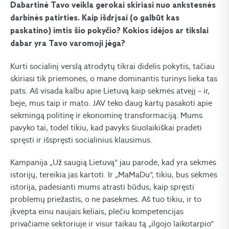
Dabartinė Tavo veikla gerokai skiriasi nuo ankstesnės
darbinės patirties. Kaip išdrįsai (o galbūt kas
paskatino) imtis šio pokyčio? Kokios idėjos ar tikslai
dabar yra Tavo varomoji jėga?
Kurti socialinį verslą atrodytų tikrai didelis pokytis, tačiau
skiriasi tik priemonės, o mane dominantis turinys lieka tas
pats. Aš visada kalbu apie Lietuvą kaip sėkmės atvejį – ir,
beje, mus taip ir mato. JAV teko daug kartų pasakoti apie
sėkmingą politinę ir ekonominę transformaciją. Mums
pavyko tai, todėl tikiu, kad pavyks šiuolaikiškai pradėti
spręsti ir išspręsti socialinius klausimus.
Kampanija „Už saugią Lietuvą“ jau parodė, kad yra sėkmės
istorijų, tereikia jas kartoti. Ir „MaMaDu“, tikiu, bus sėkmės
istorija, padėsianti mums atrasti būdus, kaip spręsti
problemų priežastis, o ne pasekmes. Aš tuo tikiu, ir to
įkvėpta einu naujais keliais, plečiu kompetencijas
privačiame sektoriuje ir visur taikau tą „ilgojo laikotarpio“