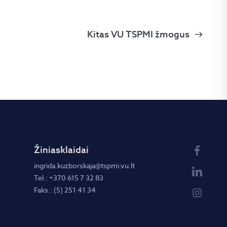
Kitas VU TSPMI žmogus
Žiniasklaidai
ingrida.kuzborskaja@tspmi.vu.lt
Tel.: +370 615 7 32 83
Faks.: (5) 251 41 34