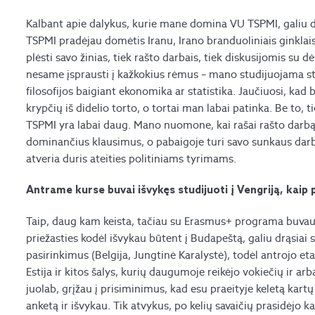
Kalbant apie dalykus, kurie mane domina VU TSPMI, galiu drąs
TSPMI pradėjau domėtis Iranu, Irano branduoliniais ginklais
plėsti savo žinias, tiek rašto darbais, tiek diskusijomis su d
nesame įsprausti į kažkokius rėmus – mano studijuojama s
filosofijos baigiant ekonomika ar statistika. Jaučiuosi, kad 
krypčių iš didelio torto, o tortai man labai patinka. Be to, 
TSPMI yra labai daug. Mano nuomone, kai rašai rašto darbą įs
dominančius klausimus, o pabaigoje turi savo sunkaus darbo v
atveria duris ateities politiniams tyrimams.
Antrame kurse buvai išvykęs studijuoti į Vengriją, kaip 
Taip, daug kam keista, tačiau su Erasmus+ programa buvau i
priežasties kodėl išvykau būtent į Budapeštą, galiu drąsiai 
pasirinkimus (Belgija, Jungtinė Karalystė), todėl antrojo etap
Estija ir kitos šalys, kurių daugumoje reikėjo vokiečių ir a
juolab, grįžau į prisiminimus, kad esu praeityje keletą kar
anketą ir išvykau. Tik atvykus, po kelių savaičių prasidėjo k