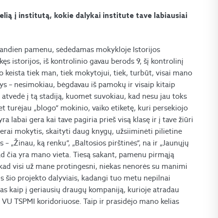
ą į institutą, kokie dalykai institute tave labiausiai
 šiandien pamenu, sėdėdamas mokykloje Istorijos
 istorijos, iš kontrolinio gavau berods 9, šį kontrolinį
 keista tiek man, tiek mokytojui, tiek, turbūt, visai mano
s – nesimokiau, bėgdavau iš pamokų ir visaip kitaip
 atvedė į tą stadiją, kuomet suvokiau, kad nesu jau toks
t turėjau „blogo“ mokinio, vaiko etiketę, kuri persekiojo
labai gera kai tave pagiria prieš visą klasę ir į tave žiūri
erai mokytis, skaityti daug knygų, užsiiminėti pilietine
 „Žinau, ką renku“, „Baltosios pirštinės“, na ir „Jaunųjų
kad čia yra mano vieta. Tiesą sakant, pamenu pirmąją
 kad visi už mane protingesni, niekas nenorės su manimi
is šio projekto dalyviais, kadangi tuo metu nepilnai
tas kaip į geriausių draugų kompaniją, kurioje atradau
 VU TSPMI koridoriuose. Taip ir prasidėjo mano kelias