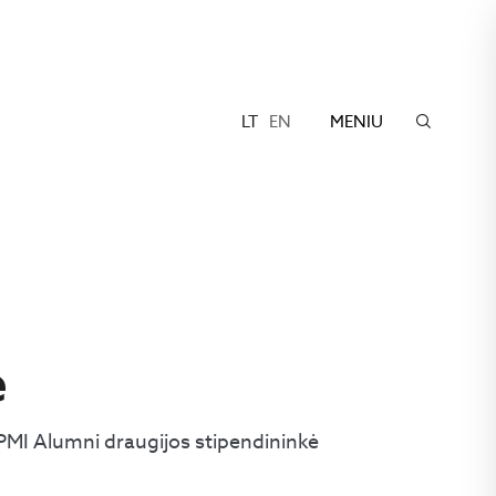
LT
EN
MENIU
ė
MI Alumni draugijos stipendininkė