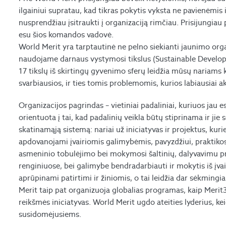
ilgainiui supratau, kad tikras pokytis vyksta ne pavienėmis 
nusprendžiau įsitraukti į organizaciją rimčiau. Prisijungia
esu šios komandos vadovė.
World Merit yra tarptautinė ne pelno siekianti jaunimo org
naudojame darnaus vystymosi tikslus (Sustainable Develop
17 tikslų iš skirtingų gyvenimo sferų leidžia mūsų nariams k
svarbiausios, ir ties tomis problemomis, kurios labiausiai a
Organizacijos pagrindas – vietiniai padaliniai, kuriuos jau 
orientuota į tai, kad padalinių veikla būtų stiprinama ir j
skatinamąją sistemą: nariai už iniciatyvas ir projektus, kur
apdovanojami įvairiomis galimybėmis, pavyzdžiui, praktikos i
asmeninio tobulėjimo bei mokymosi šaltinių, dalyvavimu pr
renginiuose, bei galimybe bendradarbiauti ir mokytis iš įvair
aprūpinami patirtimi ir žiniomis, o tai leidžia dar sėkmingi
Merit taip pat organizuoja globalias programas, kaip Merit3
reikšmės iniciatyvas. World Merit ugdo ateities lyderius, ke
susidomėjusiems.