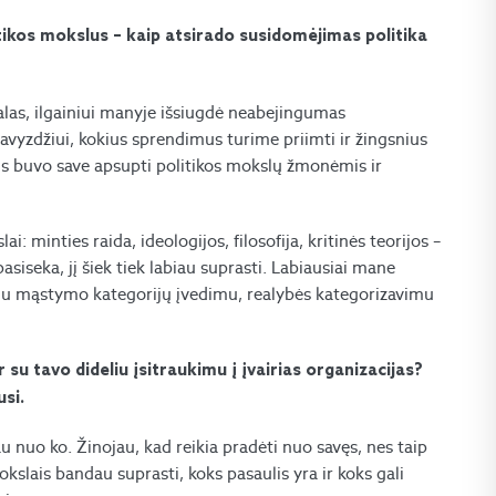
tikos mokslus – kaip atsirado susidomėjimas politika
alas, ilgainiui manyje išsiugdė neabejingumas
 pavyzdžiui, kokius sprendimus turime priimti ir žingsnius
nis buvo save apsupti politikos mokslų žmonėmis ir
 minties raida, ideologijos, filosofija, kritinės teorijos –
pasiseka, jį šiek tiek labiau suprasti. Labiausiai mane
uju mąstymo kategorijų įvedimu, realybės kategorizavimu
 su tavo dideliu įsitraukimu į įvairias organizacijas?
usi.
 nuo ko. Žinojau, kad reikia pradėti nuo savęs, nes taip
okslais bandau suprasti, koks pasaulis yra ir koks gali