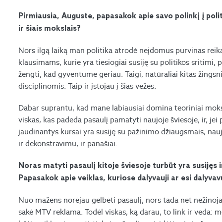
Pirmiausia, Auguste, papasakok apie savo polinkį į poli
ir šiais mokslais?
Nors ilgą laiką man politika atrodė neįdomus purvinas reik
klausimams, kurie yra tiesiogiai susiję su politikos sritimi,
žengti, kad gyventume geriau. Taigi, natūraliai kitas žings
disciplinomis. Taip ir įstojau į šias vėžes.
Dabar suprantu, kad mane labiausiai domina teoriniai mokslai:
viskas, kas padeda pasaulį pamatyti naujoje šviesoje, ir, jei 
jaudinantys kursai yra susiję su pažinimo džiaugsmais, na
ir dekonstravimu, ir panašiai.
Noras matyti pasaulį kitoje šviesoje turbūt yra susijęs ir
Papasakok apie veiklas, kuriose dalyvauji ar esi dalyvav
Nuo mažens norėjau gelbėti pasaulį, nors tada net nežinojau
sakė MTV reklama. Todėl viskas, ką darau, to link ir veda: m