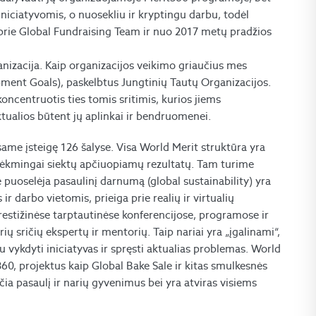
iniciatyvomis, o nuosekliu ir kryptingu darbu, todėl
u prie Global Fundraising Team ir nuo 2017 metų pradžios
anizacija. Kaip organizacijos veikimo griaučius mes
ment Goals), paskelbtus Jungtinių Tautų Organizacijos.
oncentruotis ties tomis sritimis, kurios jiems
ktualios būtent jų aplinkai ir bendruomenei.
esame įsteigę 126 šalyse. Visa World Merit struktūra yra
ie sėkmingai siektų apčiuopiamų rezultatų. Tam turime
ie puoselėja pasaulinį darnumą (global sustainability) yra
r darbo vietomis, prieiga prie realių ir virtualių
estižinėse tarptautinėse konferencijose, programose ir
ių sričių ekspertų ir mentorių. Taip nariai yra „įgalinami“,
au vykdyti iniciatyvas ir spręsti aktualias problemas. World
60, projektus kaip Global Bake Sale ir kitas smulkesnės
ičia pasaulį ir narių gyvenimus bei yra atviras visiems