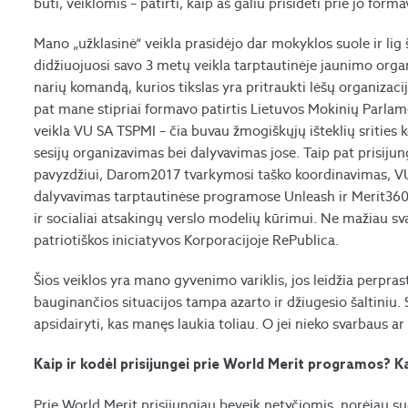
būti, veiklomis – patirti, kaip aš galiu prisidėti prie jo form
Mano „užklasinė“ veikla prasidėjo dar mokyklos suole ir lig ši
didžiuojuosi savo 3 metų veikla tarptautinėje jaunimo organ
narių komandą, kurios tikslas yra pritraukti lėšų organizacija
pat mane stipriai formavo patirtis Lietuvos Mokinių Parla
veikla VU SA TSPMI – čia buvau žmogiškųjų išteklių sritie
sesijų organizavimas bei dalyvavimas jose. Taip pat prisijung
pavyzdžiui, Darom2017 tvarkymosi taško koordinavimas, VU
dalyvavimas tarptautinėse programose Unleash ir Merit360, k
ir socialiai atsakingų verslo modelių kūrimui. Ne mažiau
patriotiškos iniciatyvos Korporacijoje RePublica.
Šios veiklos yra mano gyvenimo variklis, jos leidžia perprasti 
bauginančios situacijos tampa azarto ir džiugesio šaltiniu.
apsidairyti, kas manęs laukia toliau. O jei nieko svarbaus ar v
Kaip ir kodėl prisijungei prie World Merit programos? K
Prie World Merit prisijungiau beveik netyčiomis, norėjau 