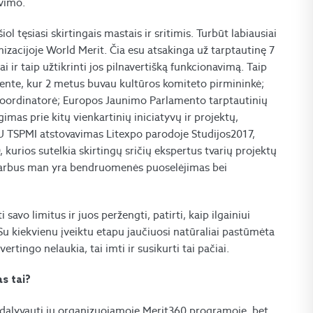
avimo.
ol tęsiasi skirtingais mastais ir sritimis. Turbūt labiausiai
izacijoje World Merit. Čia esu atsakinga už tarptautinę 7
i ir taip užtikrinti jos pilnavertišką funkcionavimą. Taip
mente, kur 2 metus buvau kultūros komiteto pirmininkė;
s koordinatorė; Europos Jaunimo Parlamento tarptautinių
imas prie kitų vienkartinių iniciatyvų ir projektų,
 TSPMI atstovavimas Litexpo parodoje Studijos2017,
urios sutelkia skirtingų sričių ekspertus tvarių projektų
 svarbus man yra bendruomenės puoselėjimas bei
savo limitus ir juos peržengti, patirti, kaip ilgainiui
 Su kiekvienu įveiktu etapu jaučiuosi natūraliai pastūmėta
ertingo nelaukia, tai imti ir susikurti tai pačiai.
as tai?
sudalyvauti jų organizuojamoje Merit360 programoje, bet