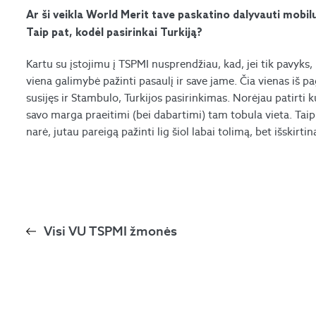
Ar ši veikla World Merit tave paskatino dalyvauti mobi
Taip pat, kodėl pasirinkai Turkiją?
Kartu su įstojimu į TSPMI nusprendžiau, kad, jei tik pavyks
viena galimybė pažinti pasaulį ir save jame. Čia vienas iš pa
susijęs ir Stambulo, Turkijos pasirinkimas. Norėjau patirti k
savo marga praeitimi (bei dabartimi) tam tobula vieta. Taip
narė, jutau pareigą pažinti lig šiol labai tolimą, bet išskirt
Visi VU TSPMI žmonės