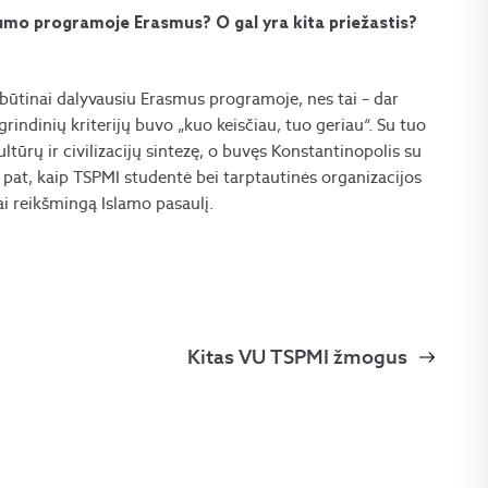
lumo programoje Erasmus? O gal yra kita priežastis?
, būtinai dalyvausiu Erasmus programoje, nes tai – dar
grindinių kriterijų buvo „kuo keisčiau, tuo geriau“. Su tuo
ultūrų ir civilizacijų sintezę, o buvęs Konstantinopolis su
 pat, kaip TSPMI studentė bei tarptautinės organizacijos
inai reikšmingą Islamo pasaulį.
Kitas VU TSPMI žmogus