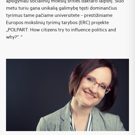
apsigyniau socialinių mokslų srities daktaro laipsnį. Šiuo
metu turiu gana unikalią galimybę tęsti dominančius
tyrimus tame pačiame universitete – prestižiniame
Europos mokslinių tyrimų tarybos (ERC) projekte
„POLPART: How citizens try to influence politics and
why?“. “