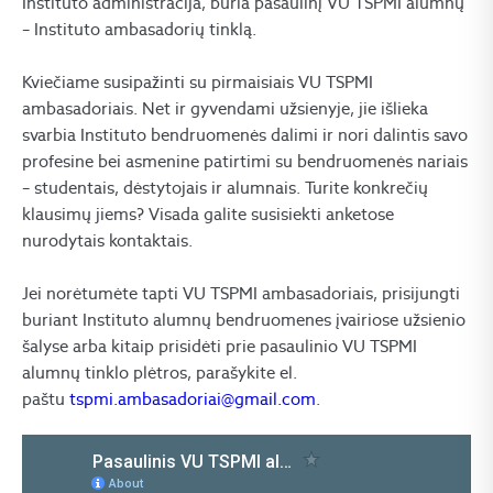
Instituto administracija, buria pasaulinį VU TSPMI alumnų
– Instituto ambasadorių tinklą.
Kviečiame susipažinti su pirmaisiais VU TSPMI
ambasadoriais.
Net ir gyvendami užsienyje, jie išlieka
svarbia Instituto bendruomenės dalimi ir nori dalintis savo
profesine bei asmenine patirtimi su bendruomenės nariais
– studentais, dėstytojais ir alumnais. Turite konkrečių
klausimų jiems? Visada galite susisiekti anketose
nurodytais kontaktais.
Jei norėtumėte tapti VU TSPMI ambasadoriais, prisijungti
buriant Instituto alumnų bendruomenes įvairiose užsienio
šalyse arba kitaip prisidėti prie pasaulinio VU TSPMI
alumnų tinklo plėtros, parašykite el.
paštu
tspmi.ambasadoriai@gmail.com
.