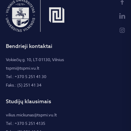
Bendrieji kontaktai
Vokiečių g. 10, LT-01130, Vilnius
tspmi@tspmi.vu.lt
Tel.: +370 5 251 41 30
Faks.: (5) 251 41 34
Studijų klausimais
vilius.mickunas@tspmi.vu.lt
Tel.: +370 5 251 4135