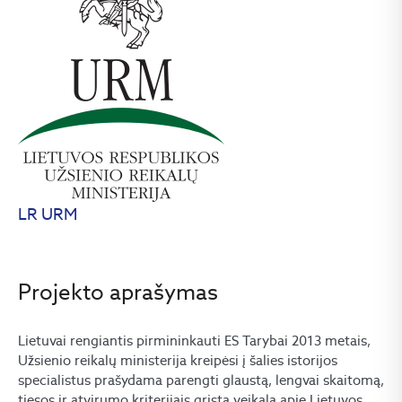
LR URM
Projekto aprašymas
Lietuvai rengiantis pirmininkauti ES Tarybai 2013 metais,
Užsienio reikalų ministerija kreipėsi į šalies istorijos
specialistus prašydama parengti glaustą, lengvai skaitomą,
tiesos ir atvirumo kriterijais grįstą veikalą apie Lietuvos