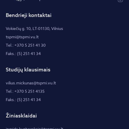
Bendrieji kontaktai
Vokiečių g. 10, LT-01130, Vilnius
tspmi@tspmi.vu.lt
Tel.: +370 5 251 41 30
Faks.: (5) 251 41 34
Studijų klausimais
vilius.mickunas@tspmi.vu.lt
Tel.: +370 5 251 4135
Faks.: (5) 251 41 34
Žiniasklaidai