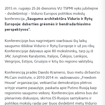
2015 m. rugsėjo 25-26 dienomis VU TSPMI vyks jubiliejinė
– dvidešimtoji – Vidurio Europos politikos mokslų
konferencija
„Saugumo architektūra Vidurio ir Rytų
Europoje: dabarties grėsmės ir bendradarbiavimo
perspektyvos“.
Konferencijoje bus nagrinėjami svarbiausi šių laikų
saugumo iššūkiai Vidurio ir Rytų Europoje ir už jos ribų.
Konferencijoje dalyvaus apie 80 mokslininkų, tarp jų iš
JAV, Jungtinės Karalystės, Italijos, Čekijos, Lenkijos,
Vengrijos, Estijos, Gruzijos ir kitų šio regiono valstybių.
Konferenciją pradės Davido Kramerio, šiuo metu dirbančio
McCain institute, o 2010-2014 m. vadovavusio „Freedom
House” organizacijai, veikiančiai demokratijos plėtros
srityje visame pasaulyje, paskaita apie Putino Rusiją kaip
regioninio saugumo veiksnį. Konferencijos ašimis bus dvi
plenarinės diskusijos, skirtos ES-Rusijos santykiams ir
politikos mokslų raidai per šiuos dvidešimt metų Vidurio