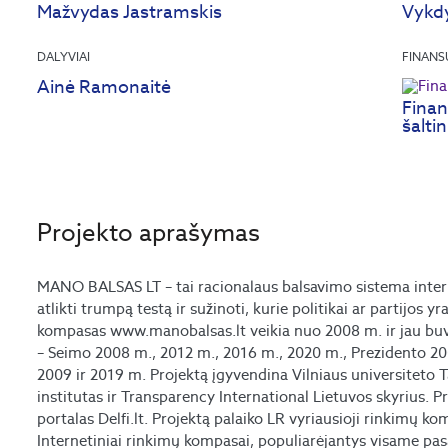
Mažvydas Jastramskis
Vykd
DALYVIAI
FINANS
Ainė Ramonaitė
Finan
šaltin
Projekto aprašymas
MANO BALSAS LT – tai racionalaus balsavimo sistema inter
atlikti trumpą testą ir sužinoti, kurie politikai ar partijos y
kompasas www.manobalsas.lt veikia nuo 2008 m. ir jau buv
– Seimo 2008 m., 2012 m., 2016 m., 2020 m., Prezidento 20
2009 ir 2019 m. Projektą įgyvendina Vilniaus universiteto T
institutas ir Transparency International Lietuvos skyrius. P
portalas Delfi.lt. Projektą palaiko LR vyriausioji rinkimų kom
Internetiniai rinkimų kompasai, populiarėjantys visame pasau