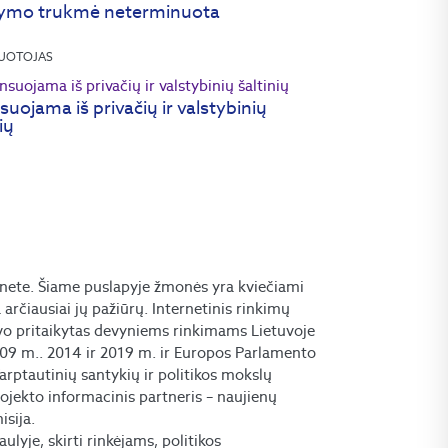
ymo trukmė neterminuota
UOTOJAS
suojama iš privačių ir valstybinių
ių
nete. Šiame puslapyje žmonės yra kviečiami
ra arčiausiai jų pažiūrų. Internetinis rinkimų
o pritaikytas devyniems rinkimams Lietuvoje
09 m.. 2014 ir 2019 m. ir Europos Parlamento
arptautinių santykių ir politikos mokslų
rojekto informacinis partneris – naujienų
isija.
lyje, skirti rinkėjams, politikos