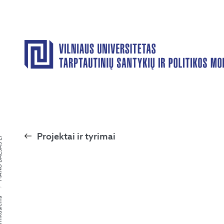
Projektai ir tyrimai
SAS LT
kusiems