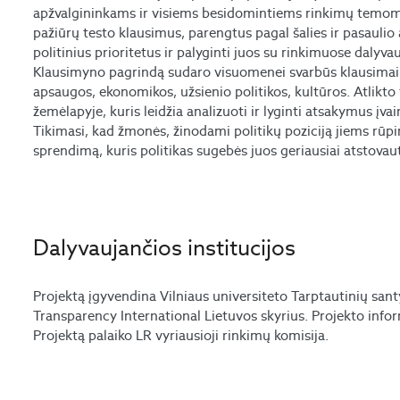
apžvalgininkams ir visiems besidomintiems rinkimų temomis.
pažiūrų testo klausimus, parengtus pagal šalies ir pasaulio
politinius prioritetus ir palyginti juos su rinkimuose dalyvauj
Klausimyno pagrindą sudaro visuomenei svarbūs klausimai iš 
apsaugos, ekonomikos, užsienio politikos, kultūros. Atlikto 
žemėlapyje, kuris leidžia analizuoti ir lyginti atsakymus įvairi
Tikimasi, kad žmonės, žinodami politikų poziciją jiems rūpi
sprendimą, kuris politikas sugebės juos geriausiai atstovaut
Dalyvaujančios institucijos
Projektą įgyvendina Vilniaus universiteto Tarptautinių santy
Transparency International Lietuvos skyrius. Projekto inform
Projektą palaiko LR vyriausioji rinkimų komisija.