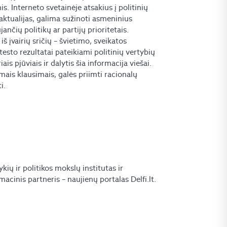
 Interneto svetainėje atsakius į politinių
 aktualijas, galima sužinoti asmeninius
ančių politikų ar partijų prioritetais.
įvairių sričių – švietimo, sveikatos
testo rezultatai pateikiami politinių vertybių
ais pjūviais ir dalytis šia informacija viešai.
mais klausimais, galės priimti racionalų
i.
kių ir politikos mokslų institutas ir
acinis partneris – naujienų portalas Delfi.lt.