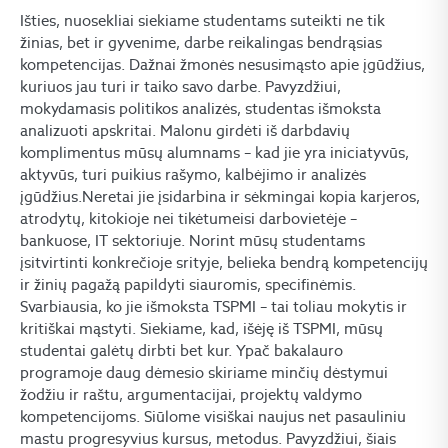
Išties, nuosekliai siekiame studentams suteikti ne tik
žinias, bet ir gyvenime, darbe reikalingas bendrąsias
kompetencijas. Dažnai žmonės nesusimąsto apie įgūdžius,
kuriuos jau turi ir taiko savo darbe. Pavyzdžiui,
mokydamasis politikos analizės, studentas išmoksta
analizuoti apskritai. Malonu girdėti iš darbdavių
komplimentus mūsų alumnams – kad jie yra iniciatyvūs,
aktyvūs, turi puikius rašymo, kalbėjimo ir analizės
įgūdžius.Neretai jie įsidarbina ir sėkmingai kopia karjeros,
atrodytų, kitokioje nei tikėtumeisi darbovietėje –
bankuose, IT sektoriuje. Norint mūsų studentams
įsitvirtinti konkrečioje srityje, belieka bendrą kompetencijų
ir žinių pagažą papildyti siauromis, specifinėmis.
Svarbiausia, ko jie išmoksta TSPMI – tai toliau mokytis ir
kritiškai mąstyti. Siekiame, kad, išėję iš TSPMI, mūsų
studentai galėtų dirbti bet kur. Ypač bakalauro
programoje daug dėmesio skiriame minčių dėstymui
žodžiu ir raštu, argumentacijai, projektų valdymo
kompetencijoms. Siūlome visiškai naujus net pasauliniu
mastu progresyvius kursus, metodus. Pavyzdžiui, šiais