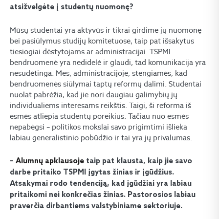
atsižvelgėte į studentų nuomonę?
Mūsų studentai yra aktyvūs ir tikrai girdime jų nuomonę
bei pasiūlymus studijų komitetuose, taip pat išsakytus
tiesiogiai dėstytojams ar administracijai. TSPMI
bendruomenė yra nedidelė ir glaudi, tad komunikacija yra
nesudėtinga. Mes, administracijoje, stengiamės, kad
bendruomenės siūlymai taptų reformų dalimi. Studentai
nuolat pabrėžia, kad jie nori daugiau galimybių jų
individualiems interesams reikštis. Taigi, ši reforma iš
esmės atliepia studentų poreikius. Tačiau nuo esmės
nepabėgsi – politikos mokslai savo prigimtimi išlieka
labiau generalistinio pobūdžio ir tai yra jų privalumas.
–
Alumnų apklausoje
taip pat klausta, kaip jie savo
darbe pritaiko TSPMI įgytas žinias ir įgūdžius.
Atsakymai rodo tendenciją, kad įgūdžiai yra labiau
pritaikomi nei konkrečias žinias. Pastorosios labiau
praverčia dirbantiems valstybiniame sektoriuje.