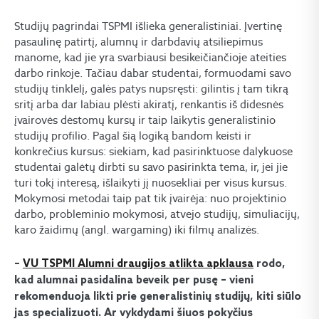
Studijų pagrindai TSPMI išlieka generalistiniai. Įvertinę
pasaulinę patirtį, alumnų ir darbdavių atsiliepimus
manome, kad jie yra svarbiausi besikeičiančioje ateities
darbo rinkoje. Tačiau dabar studentai, formuodami savo
studijų tinklelį, galės patys nupsręsti: gilintis į tam tikrą
sritį arba dar labiau plėsti akiratį, renkantis iš didesnės
įvairovės dėstomų kursų ir taip laikytis generalistinio
studijų profilio. Pagal šią logiką bandom keisti ir
konkrečius kursus: siekiam, kad pasirinktuose dalykuose
studentai galėtų dirbti su savo pasirinkta tema, ir, jei jie
turi tokį interesą, išlaikyti jį nuosekliai per visus kursus.
Mokymosi metodai taip pat tik įvairėja: nuo projektinio
darbo, probleminio mokymosi, atvejo studijų, simuliacijų,
karo žaidimų (angl. wargaming) iki filmų analizės.
–
VU TSPMI Alumni draugijos atlikta apklausa
rodo,
kad alumnai pasidalina beveik per pusę – vieni
rekomenduoja likti prie generalistinių studijų, kiti siūlo
jas specializuoti. Ar vykdydami šiuos pokyčius