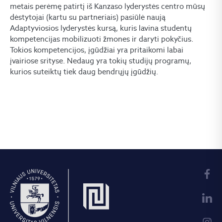
metais perėmę patirtį iš Kanzaso lyderystės centro mūsų
dėstytojai (kartu su partneriais) pasiūlė naują
Adaptyviosios lyderystės kursą, kuris lavina studentų
kompetencijas mobilizuoti žmones ir daryti pokyčius.
Tokios kompetencijos, įgūdžiai yra pritaikomi labai
įvairiose srityse. Nedaug yra tokių studijų programų,
kurios suteiktų tiek daug bendrųjų įgūdžių.