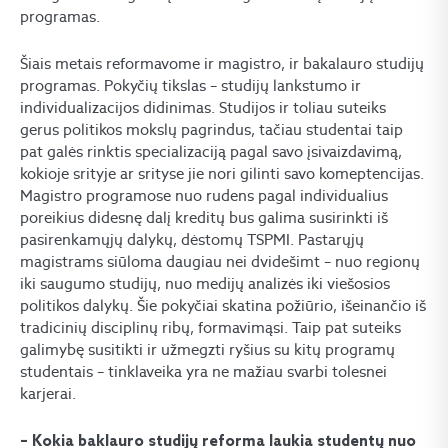
programas.
Šiais metais reformavome ir magistro, ir bakalauro studijų
programas. Pokyčių tikslas – studijų lankstumo ir
individualizacijos didinimas. Studijos ir toliau suteiks
gerus politikos mokslų pagrindus, tačiau studentai taip
pat galės rinktis specializaciją pagal savo įsivaizdavimą,
kokioje srityje ar srityse jie nori gilinti savo komeptencijas.
Magistro programose nuo rudens pagal individualius
poreikius didesnę dalį kreditų bus galima susirinkti iš
pasirenkamųjų dalykų, dėstomų TSPMI. Pastarųjų
magistrams siūloma daugiau nei dvidešimt – nuo regionų
iki saugumo studijų, nuo medijų analizės iki viešosios
politikos dalykų. Šie pokyčiai skatina požiūrio, išeinančio iš
tradicinių disciplinų ribų, formavimąsi. Taip pat suteiks
galimybę susitikti ir užmegzti ryšius su kitų programų
studentais – tinklaveika yra ne mažiau svarbi tolesnei
karjerai.
– Kokia baklauro studijų reforma laukia studentų nuo