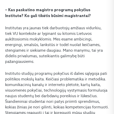
– Kas paskatino magistro programų pokyčius
Institute? Ko gali tikėtis būsimi magistrantai?
Institutas yra jaunas tiek darbuotojų amžiaus vidurkiu,
tiek VU kontekste ar lyginant su kitomis Lietuvos
aukštosiomis mokyklomis. Mes esame ambicingi,
energingi, smalsūs, lankstūs ir todėl nuolat keičiamės,
stengiamės ir siekiame daugiau. Mano manymu, tai yra
didelis privalumas, suteikiantis galimybę būti
pažangiausiems.
Instituto studijų programų pokyčius iš dalies sąlygoja pati
politikos mokslų kaita. Keičiasi problematika ir metodika.
komunikacinių kanalų ir interneto plėtotė, kartų kaita,
visuomenės pokyčiai, technologijų vystymasis formuluoja
naujus studentų bei darbdavių poreikius ir lūkesčius.
Šiandieniniai studentai nori patys priimti sprendimus,
kokias žinias jie nori gilinti, kokias kompetencijas formuoti.
Stengiamės reaguoti į tai ir koreguoti mūsų studijų