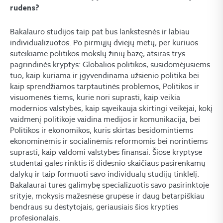
rudens?
Bakalauro studijos taip pat bus lankstesnės ir labiau
individualizuotos. Po pirmųjų dviejų metų, per kuriuos
suteikiame politikos mokslų žinių bazę, atsiras trys
pagrindinės kryptys: Globalios politikos, susidomėjusiems
tuo, kaip kuriama ir įgyvendinama užsienio politika bei
kaip sprendžiamos tarptautinės problemos, Politikos ir
visuomenės tiems, kurie nori suprasti, kaip veikia
modernios valstybės, kaip sąveikauja skirtingi veikėjai, kokį
vaidmenį politikoje vaidina medijos ir komunikacija, bei
Politikos ir ekonomikos, kuris skirtas besidomintiems
ekonominėmis ir socialinėmis reformomis bei norintiems
suprasti, kaip valdomi valstybės finansai. Šiose kryptyse
studentai galės rinktis iš didesnio skaičiaus pasirenkamų
dalykų ir taip formuoti savo individualų studijų tinklelį.
Bakalaurai turės galimybę specializuotis savo pasirinktoje
srityje, mokysis mažesnėse grupėse ir daug betarpiškiau
bendraus su dėstytojais, geriausiais šios krypties
profesionalais.