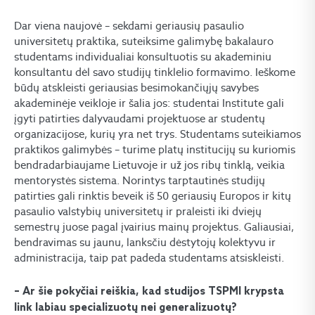
Dar viena naujovė – sekdami geriausių pasaulio
universitetų praktika, suteiksime galimybę bakalauro
studentams individualiai konsultuotis su akademiniu
konsultantu dėl savo studijų tinklelio formavimo. Ieškome
būdų atskleisti geriausias besimokančiųjų savybes
akademinėje veikloje ir šalia jos: studentai Institute gali
įgyti patirties dalyvaudami projektuose ar studentų
organizacijose, kurių yra net trys. Studentams suteikiamos
praktikos galimybės – turime platų institucijų su kuriomis
bendradarbiaujame Lietuvoje ir už jos ribų tinklą, veikia
mentorystės sistema. Norintys tarptautinės studijų
patirties gali rinktis beveik iš 50 geriausių Europos ir kitų
pasaulio valstybių universitetų ir praleisti iki dviejų
semestrų juose pagal įvairius mainų projektus. Galiausiai,
bendravimas su jaunu, lanksčiu dėstytojų kolektyvu ir
administracija, taip pat padeda studentams atsiskleisti.
– Ar šie pokyčiai reiškia, kad studijos TSPMI krypsta
link labiau specializuotų nei generalizuotų?