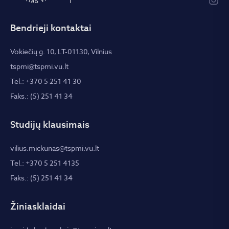
Bendrieji kontaktai
Vokiečių g. 10, LT-01130, Vilnius
tspmi@tspmi.vu.lt
Tel.: +370 5 251 41 30
Faks.: (5) 251 41 34
Studijų klausimais
vilius.mickunas@tspmi.vu.lt
Tel.: +370 5 251 4135
Faks.: (5) 251 41 34
Žiniasklaidai