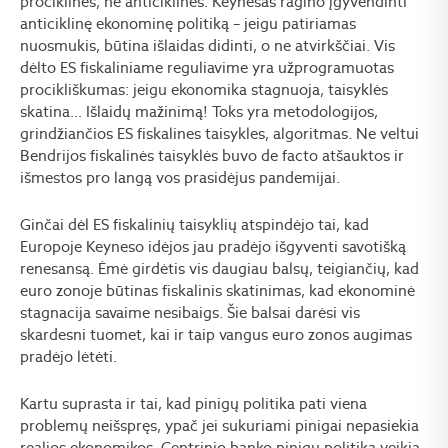
prociklinės, ne anticiklinės. Keynesas ragino įgyvendinti
anticiklinę ekonominę politiką – jeigu patiriamas
nuosmukis, būtina išlaidas didinti, o ne atvirkščiai. Vis
dėlto ES fiskaliniame reguliavime yra užprogramuotas
procikliškumas: jeigu ekonomika stagnuoja, taisyklės
skatina… Išlaidų mažinimą! Toks yra metodologijos,
grindžiančios ES fiskalines taisykles, algoritmas. Ne veltui
Bendrijos fiskalinės taisyklės buvo de facto atšauktos ir
išmestos pro langą vos prasidėjus pandemijai.
Ginčai dėl ES fiskalinių taisyklių atspindėjo tai, kad
Europoje Keyneso idėjos jau pradėjo išgyventi savotišką
renesansą. Ėmė girdėtis vis daugiau balsų, teigiančių, kad
euro zonoje būtinas fiskalinis skatinimas, kad ekonominė
stagnacija savaime nesibaigs. Šie balsai darėsi vis
skardesni tuomet, kai ir taip vangus euro zonos augimas
pradėjo lėtėti.
Kartu suprasta ir tai, kad pinigų politika pati viena
problemų neišspręs, ypač jei sukuriami pinigai nepasiekia
realios ekonomikos. Centrinio banko pinigų politika veikia