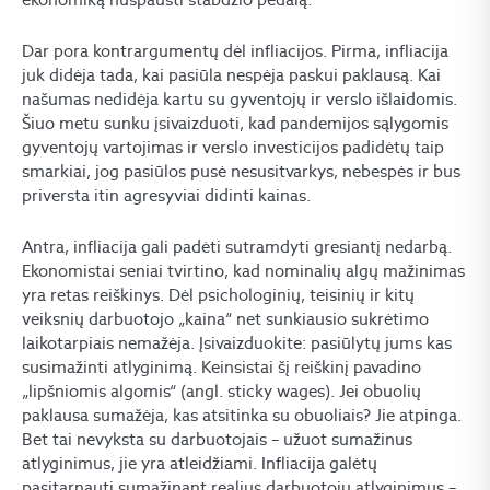
Dar pora kontrargumentų dėl infliacijos. Pirma, infliacija
juk didėja tada, kai pasiūla nespėja paskui paklausą. Kai
našumas nedidėja kartu su gyventojų ir verslo išlaidomis.
Šiuo metu sunku įsivaizduoti, kad pandemijos sąlygomis
gyventojų vartojimas ir verslo investicijos padidėtų taip
smarkiai, jog pasiūlos pusė nesusitvarkys, nebespės ir bus
priversta itin agresyviai didinti kainas.
Antra, infliacija gali padėti sutramdyti gresiantį nedarbą.
Ekonomistai seniai tvirtino, kad nominalių algų mažinimas
yra retas reiškinys. Dėl psichologinių, teisinių ir kitų
veiksnių darbuotojo „kaina“ net sunkiausio sukrėtimo
laikotarpiais nemažėja. Įsivaizduokite: pasiūlytų jums kas
susimažinti atlyginimą. Keinsistai šį reiškinį pavadino
„lipšniomis algomis“ (angl. sticky wages). Jei obuolių
paklausa sumažėja, kas atsitinka su obuoliais? Jie atpinga.
Bet tai nevyksta su darbuotojais – užuot sumažinus
atlyginimus, jie yra atleidžiami. Infliacija galėtų
pasitarnauti sumažinant realius darbuotojų atlyginimus –