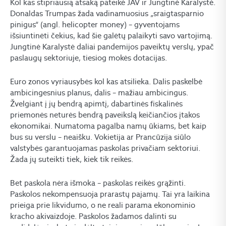
Kol kas stipriausią atsaką pateikė JAV ir Jungtinė Karalystė.
Donaldas Trumpas žada vadinamuosius „sraigtasparnio
pinigus“ (angl. helicopter money) – gyventojams
išsiuntinėti čekius, kad šie galėtų palaikyti savo vartojimą.
Jungtinė Karalystė daliai pandemijos paveiktų verslų, ypač
paslaugų sektoriuje, tiesiog mokės dotacijas.
Euro zonos vyriausybės kol kas atsilieka. Dalis paskelbė
ambicingesnius planus, dalis – mažiau ambicingus.
Žvelgiant į jų bendrą apimtį, dabartinės fiskalinės
priemonės neturės bendrą paveikslą keičiančios įtakos
ekonomikai. Numatoma pagalba namų ūkiams, bet kaip
bus su verslu – neaišku. Vokietija ar Prancūzija siūlo
valstybės garantuojamas paskolas privačiam sektoriui.
Žada jų suteikti tiek, kiek tik reikės.
Bet paskola nėra išmoka – paskolas reikės grąžinti.
Paskolos nekompensuoja prarastų pajamų. Tai yra laikina
prieiga prie likvidumo, o ne reali parama ekonominio
kracho akivaizdoje. Paskolos žadamos dalinti su