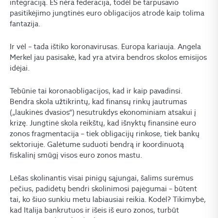
integraciją. ES nėra federacija, todėl be tarpusavio
pasitikėjimo jungtinės euro obligacijos atrodė kaip tolima
fantazija.
Ir vėl – tada ištiko koronavirusas. Europa kariauja. Angela
Merkel jau pasisakė, kad yra atvira bendros skolos emisijos
idėjai.
Tebūnie tai koronaobligacijos, kad ir kaip pavadinsi.
Bendra skola užtikrintų, kad finansų rinkų jautrumas
(„laukinės dvasios“) nesutrukdys ekonominiam atsakui į
krizę. Jungtinė skola reikštų, kad išnyktų finansinė euro
zonos fragmentacija – tiek obligacijų rinkose, tiek bankų
sektoriuje. Galėtume suduoti bendrą ir koordinuotą
fiskalinį smūgį visos euro zonos mastu.
Lėšas skolinantis visai pinigų sąjungai, šalims surėmus
pečius, padidėtų bendri skolinimosi pajėgumai – būtent
tai, ko šiuo sunkiu metu labiausiai reikia. Kodėl? Tikimybė,
kad Italija bankrutuos ir išeis iš euro zonos, turbūt