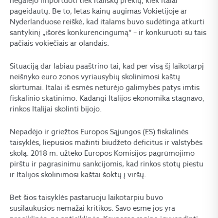
negalėjo importuoti tiek itališkų prekių, kiek italai
pageidautų. Be to, lėtas kainų augimas Vokietijoje ar
Nyderlanduose reiškė, kad italams buvo sudėtinga atkurti
santykinį „išorės konkurencingumą“ – ir konkuruoti su tais
pačiais vokiečiais ar olandais.
Situaciją dar labiau paaštrino tai, kad per visą šį laikotarpį
neišnyko euro zonos vyriausybių skolinimosi kaštų
skirtumai. Italai iš esmės neturėjo galimybės patys imtis
fiskalinio skatinimo. Kadangi Italijos ekonomika stagnavo,
rinkos Italijai skolinti bijojo.
Nepadėjo ir griežtos Europos Sąjungos (ES) fiskalinės
taisyklės, liepusios mažinti biudžeto deficitus ir valstybės
skolą. 2018 m. užteko Europos Komisijos pagrūmojimo
pirštu ir pagrasinimu sankcijomis, kad rinkos stotų piestu
ir Italijos skolinimosi kaštai šoktų į viršų.
Bet šios taisyklės pastaruoju laikotarpiu buvo
susilaukusios nemažai kritikos. Savo esme jos yra