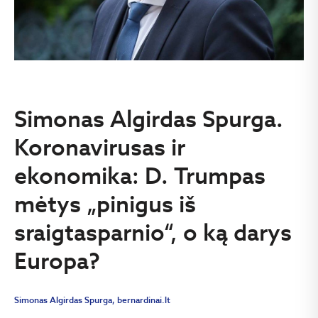
Simonas Algirdas Spurga.
Koronavirusas ir
ekonomika: D. Trumpas
mėtys „pinigus iš
sraigtasparnio“, o ką darys
Europa?
Simonas Algirdas Spurga, bernardinai.lt