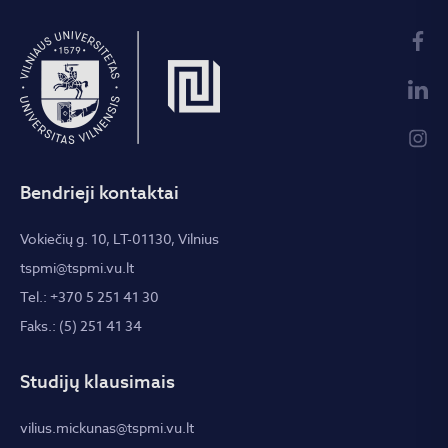
Bendrieji kontaktai
Vokiečių g. 10, LT-01130, Vilnius
tspmi@tspmi.vu.lt
Tel.: +370 5 251 41 30
Faks.: (5) 251 41 34
Studijų klausimais
vilius.mickunas@tspmi.vu.lt