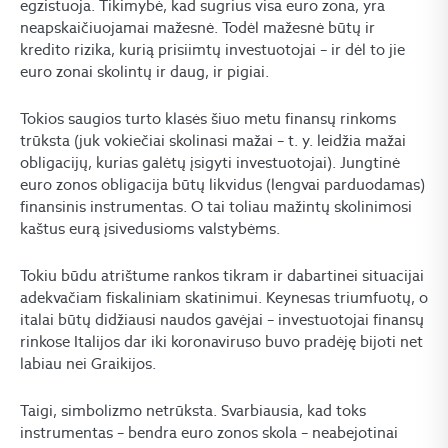
egzistuoja. Tikimybė, kad sugrius visa euro zona, yra
neapskaičiuojamai mažesnė. Todėl mažesnė būtų ir
kredito rizika, kurią prisiimtų investuotojai – ir dėl to jie
euro zonai skolintų ir daug, ir pigiai.
Tokios saugios turto klasės šiuo metu finansų rinkoms
trūksta (juk vokiečiai skolinasi mažai – t. y. leidžia mažai
obligacijų, kurias galėtų įsigyti investuotojai). Jungtinė
euro zonos obligacija būtų likvidus (lengvai parduodamas)
finansinis instrumentas. O tai toliau mažintų skolinimosi
kaštus eurą įsivedusioms valstybėms.
Tokiu būdu atrištume rankos tikram ir dabartinei situacijai
adekvačiam fiskaliniam skatinimui. Keynesas triumfuotų, o
italai būtų didžiausi naudos gavėjai – investuotojai finansų
rinkose Italijos dar iki koronaviruso buvo pradėję bijoti net
labiau nei Graikijos.
Taigi, simbolizmo netrūksta. Svarbiausia, kad toks
instrumentas – bendra euro zonos skola – neabejotinai