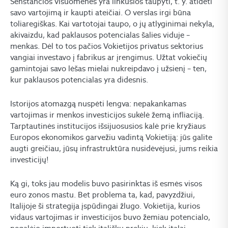
Senstančios visuomenės yra linkusios taupyti, t. y. atidėti
savo vartojimą ir kaupti ateičiai. O verslas irgi būna
toliaregiškas. Kai vartotojai taupo, o jų atlyginimai nekyla,
akivaizdu, kad paklausos potencialas šalies viduje –
menkas. Dėl to tos pačios Vokietijos privatus sektorius
vangiai investavo į fabrikus ar įrengimus. Užtat vokiečių
gamintojai savo lėšas mielai nukreipdavo į užsienį – ten,
kur paklausos potencialas yra didesnis.
Istorijos atomazgą nuspėti lengva: nepakankamas
vartojimas ir menkos investicijos sukėlė žemą infliaciją.
Tarptautinės institucijos išsijuosusios kalė prie kryžiaus
Europos ekonomikos garvežiu vadintą Vokietiją: jūs galite
augti greičiau, jūsų infrastruktūra nusidėvėjusi, jums reikia
investicijų!
Ką gi, toks jau modelis buvo pasirinktas iš esmės visos
euro zonos mastu. Bet problema ta, kad, pavyzdžiui,
Italijoje ši strategija įspūdingai žlugo. Vokietija, kurios
vidaus vartojimas ir investicijos buvo žemiau potencialo,