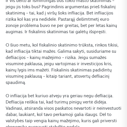
Ir vis dėlto ar išmintingas bus tokio masto skatinimas –
jeigu jis toks bus? Pagrindinis argumentas prieš fiskalinį
skatinimą – tai, kad į viršų šoks infliacija. Bet infliacijos
rizika kol kas yra nedidelė. Pastarąjį dešimtmetį euro
zonoje problema buvo ne per greitas, bet per lėtas kainų
augimas. Ir fiskalinis skatinimas tai galėtų išspręsti.
O šiuo metu, kol fiskalinio skatinimo trūksta, rinkos tikisi,
kad infliacija tiktai mažės. Galima sakyti, susiduriame su
defliacijos – kainų mažėjimo – rizika. Jeigu sumažės
visuminė paklausa, jeigu vartojimas ir investicijos kris,
kainų lygis ims mažėti. Fiskalinis skatinimas padidintų
visuminę paklausą – kitaip tariant, atsvertų defliacinį
spaudimą.
O infliacija bet kuriuo atveju yra geriau negu defliacija.
Defliacija reiškia tai, kad turimų pinigų vertė didėja.
Vadinasi, atsiranda visos paskatos nevartoti ir neinvestuoti
dabar, laukiant, kol tavo perkamoji galia išaugs. Dėl to
valstybės taip vengia kainų mažėjimo, kuris gali priversti
ekonomiką nuspausti stabdžio pedalą.