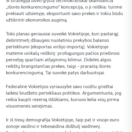
Ši strategija buvo grįsta technokratiškai skambančia
„išorės konkurencingumo“ koncepcija, o ji reiškia: turime
prekiauti užsienyje, eksportuoti savo prekes ir tokiu būdu
užtikrinti ekonomikos augimą.
Toks planas geriausiai suveikė Vokietijoje, kuri pastarąjį
dešimtmetį džiaugėsi nuolatiniu prekybos balanso
pertekliumi (eksportas viršijo importą). Vokietijoje
matėme unikalų reiškinį: profsąjungos pačios priešinosi
pernelyg sparčiam atlyginimų kilimui. Didelės algos
reikštų brangstančias prekes, taigi – prarastą išorės
konkurencingumą. Tai suvokė patys darbuotojai.
Federalinė Vokietijos vyriausybė savo ruožtu griežtai
laikėsi biudžeto pertekliaus politikos. Argumentuota, jog
reikia kaupti rezervą iššūkiams, kuriuos kelia visų pirma
visuomenės senėjimas.
Ir iš tiesų demografija Vokietijoje, taip pat ir visoje euro
zonoje vaidino ir tebevaidina didžiulį vaidmenį.