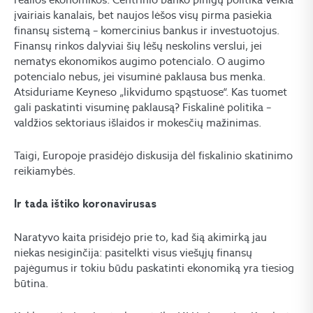
įvairiais kanalais, bet naujos lėšos visų pirma pasiekia
finansų sistemą – komercinius bankus ir investuotojus.
Finansų rinkos dalyviai šių lėšų neskolins verslui, jei
nematys ekonomikos augimo potencialo. O augimo
potencialo nebus, jei visuminė paklausa bus menka.
Atsiduriame Keyneso „likvidumo spąstuose“. Kas tuomet
gali paskatinti visuminę paklausą? Fiskalinė politika –
valdžios sektoriaus išlaidos ir mokesčių mažinimas.
Taigi, Europoje prasidėjo diskusija dėl fiskalinio skatinimo
reikiamybės.
Ir tada ištiko koronavirusas
Naratyvo kaita prisidėjo prie to, kad šią akimirką jau
niekas nesiginčija: pasitelkti visus viešųjų finansų
pajėgumus ir tokiu būdu paskatinti ekonomiką yra tiesiog
būtina.