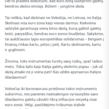
Dėl to pradėta diskutuoti, kad euro zoną sustiprinti galėtų
bendros skolos emisija. Būtent – jungtinė skola.
Tai reiškia, kad skolinasi ne Vokietija, ne Lietuva, ne Italija.
Skolinasi visa euro zona kaip vienas darinys. Kiekviena
valstybė garantuoja viena kitos skolą, kurią galbūt galėtų
leisti, pavyzdžiui, bendras euro zonos biudžetas. Sakykime,
tai aukščiausio lygio europietiškas solidarumas – žengiam į
finansų rinkas kartu, petys į petį. Kartu skolinamės, kartu
ir grąžinsim.
Žinoma, toks instrumentas turėtų savų rizikų, ypač taikos
metu. Tokia šalis kaip Italija galėtų skolintis pigiau – juk už
skolą atsako ne ji viena pati! Kas uždės apynasrius Italijos
išlaidavimui?
Vokiečiai iki koronaviruso priešinosi tokio instrumento
sukūrimui, nes pavienės neatsakingos vyriausybės savo
išlaidavimu galėtų užsukti tikrą infliacijos verpetą visai
euro zonai. Vėlgi, pasitikėjimo trūkumas stabdė