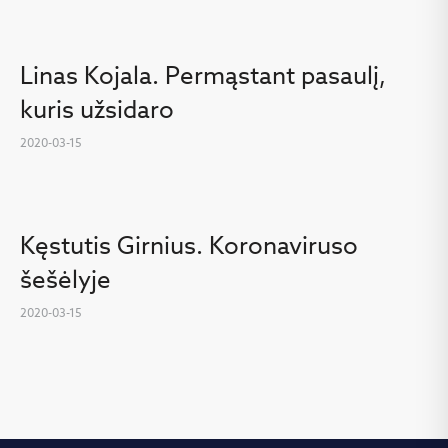
Linas Kojala. Permąstant pasaulį,
kuris užsidaro
2020-03-15
Kęstutis Girnius. Koronaviruso
šešėlyje
2020-03-15