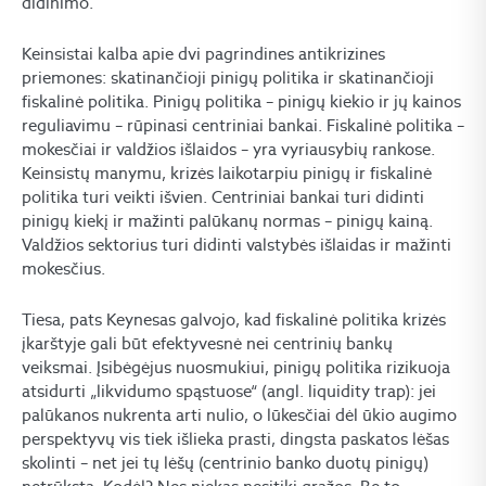
didinimo.
Keinsistai kalba apie dvi pagrindines antikrizines
priemones: skatinančioji pinigų politika ir skatinančioji
fiskalinė politika. Pinigų politika – pinigų kiekio ir jų kainos
reguliavimu – rūpinasi centriniai bankai. Fiskalinė politika –
mokesčiai ir valdžios išlaidos – yra vyriausybių rankose.
Keinsistų manymu, krizės laikotarpiu pinigų ir fiskalinė
politika turi veikti išvien. Centriniai bankai turi didinti
pinigų kiekį ir mažinti palūkanų normas – pinigų kainą.
Valdžios sektorius turi didinti valstybės išlaidas ir mažinti
mokesčius.
Tiesa, pats Keynesas galvojo, kad fiskalinė politika krizės
įkarštyje gali būt efektyvesnė nei centrinių bankų
veiksmai. Įsibėgėjus nuosmukiui, pinigų politika rizikuoja
atsidurti „likvidumo spąstuose“ (angl. liquidity trap): jei
palūkanos nukrenta arti nulio, o lūkesčiai dėl ūkio augimo
perspektyvų vis tiek išlieka prasti, dingsta paskatos lėšas
skolinti – net jei tų lėšų (centrinio banko duotų pinigų)