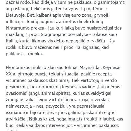
dažnai rodo, kad didėja visuminė paklausa, o gamintojams
ar paslaugų tiekėjams ją tenka vytis. Tą matėme ir
Lietuvoje. Bet, kalbant apie visą euro zoną, grynoji
infliacija – kainų augimas, atmetus didelio kainų
kintamumo prekes – jau kurį laiką buvo nusistovėjusi ties
maždaug 1 proc. Stagnuojančiose šalyse – tokiose kaip
Italija, kuriai likimas vis dėlto nepagailėjo rykščių – šis
rodiklis buvo mažesnis nei 1 proc. Tai signalas, kad
paklausa – menka.
Ekonomikos mokslo klasikas Johnas Maynardas Keynesas
XX a. pirmoje pusėje tokiai situacijai pasiūlė receptą –
visuminės paklausos skatinimą. Tiek vartotojų ir verslo
pesimizmą, tiek optimizmą Keynesas vadino „laukinėmis
dvasiomis“ (angl. animal spirits), kurias suvaldyti gali
žmogaus valia. Jeigu vartotojai nevartoja, o verslas
neinvestuoja – nes, pavyzdžiui, yra paprasčiausiai
išsigandę ir bijo ateities – juos galima paskatinti elgtis
atvirkščiai. Ištikus krizei, negalima atsitraukti ir laukti, kas
bus. Reikia valdžios intervencijos – visuminės paklausos