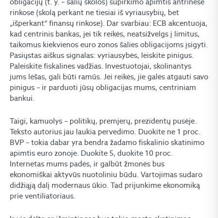
obligacijų (t. y. – šalių skolos) supirkimo apimtis antrinėse
rinkose (skolą perkant ne tiesiai iš vyriausybių, bet
„išperkant“ finansų rinkose). Dar svarbiau: ECB akcentuoja,
kad centrinis bankas, jei tik reikės, neatsižvelgs į limitus,
taikomus kiekvienos euro zonos šalies obligacijoms įsigyti.
Pasiųstas aiškus signalas: vyriausybės, leiskite pinigus.
Paleiskite fiskalines vadžias. Investuotojai, skolinantys
jums lėšas, gali būti ramūs. Jei reikės, jie galės atgauti savo
pinigus – ir parduoti jūsų obligacijas mums, centriniam
bankui.
Taigi, kamuolys – politikų, premjerų, prezidentų pusėje.
Teksto autorius jau laukia pervedimo. Duokite ne 1 proc.
BVP – tokia dabar yra bendra žadamo fiskalinio skatinimo
apimtis euro zonoje. Duokite 5, duokite 10 proc.
Internetas mums padės, ir galbūt žmonės bus
ekonomiškai aktyvūs nuotoliniu būdu. Vartojimas sudaro
didžiąją dalį modernaus ūkio. Tad prijunkime ekonomiką
prie ventiliatoriaus.