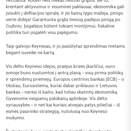
netrūksta. Kodėl? Nes niekas nesitiki grąžos. Be to,
krentant aktyvumui ir visuminei paklausai, ekonomika gali
įsisukti į defliacijos spiralę. Ir jei kainų lygis mažėja, pinigo
vertė didėja! Garantuota grąža tiesiog padėjus pinigą po
čiužiniu. Įsigalėjus būtent tokiam mintijimui, fiskalinė
politika turi įsigalėti visu pajėgumu.
Taip galvojo Keynesas, ir jo pasiūlytas sprendimas metams
bėgant suveikė ne kartą.
Vis dėlto Keyneso idėjos, praėjus krizės įkarščiui, euro
zonoje buvo nustumtos į antrą planą – visų pirma politikų
ir sprendimų priėmėjų. Europos centrinis bankas (ECB) – o
tiksliau, Eurosistema, kuriai dabar priklauso ir Lietuvos
bankas – nėrėsi iš kailio, kad toliau skatintų ekonomiką.
Gyvenome neigiamų palūkanų aplinkoje. Vis dėlto
vyriausybės – ir net kai kuriais atvejais patys piliečiai – iš
esmės pasirinko strategiją, nutolusią nuo Keyneso
mokymo.