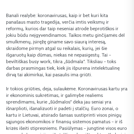
Banali realybė: koronavirusas, kaip ir bet kuri kita
panašaus masto tragedija, verčia imtis veiksmų ir
reformų, kurios dar taip neseniai atrodė beprotiškos ir
jokiu būdu neįgyvendinamos. Taikos metu ginčijamės dėl
smulkmenų, įsiręžę giname savo siaurą interesą,
skraidome pirmyn atgal su reikalais, kurių, jei šie
išgaruotų kaip dūmas, niekas nė nepasigestų. Tai –
beviltiškas busy work, tikra „šūdmala“. Tiksliau – toks
darbas prasmingas tiek, kiek jis išpurena intelektualinę
dirvą tai akimirkai, kai pasaulis ima griūti.
Ir tokios griūties, deja, sulaukėme. Koronavirusas kartu yra
ir ekonominis sukrėtimas, ir galimybė realiems
sprendimams, kurie „šūdmalos“ dėka jau seniai yra
išnarplioti, išanalizuoti ir padėti į stalčių. Euro zonai, o
kartu ir Lietuvai, atsirado šansas sustiprinti visos pinigų
sąjungos ekonomikos ir finansų sistemos pamatus – ir iš
krizės išeiti stipresniems. Pasiūlymas – jungtinė visos euro