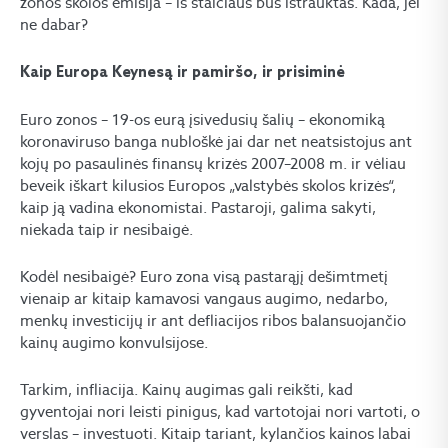
zonos skolos emisija – iš stalčiaus bus ištrauktas. Kada, jei
ne dabar?
Kaip Europa Keynesą ir pamiršo, ir prisiminė
Euro zonos – 19-os eurą įsivedusių šalių – ekonomiką
koronaviruso banga nubloškė jai dar net neatsistojus ant
kojų po pasaulinės finansų krizės 2007–2008 m. ir vėliau
beveik iškart kilusios Europos „valstybės skolos krizės“,
kaip ją vadina ekonomistai. Pastaroji, galima sakyti,
niekada taip ir nesibaigė.
Kodėl nesibaigė? Euro zona visą pastarąjį dešimtmetį
vienaip ar kitaip kamavosi vangaus augimo, nedarbo,
menkų investicijų ir ant defliacijos ribos balansuojančio
kainų augimo konvulsijose.
Tarkim, infliacija. Kainų augimas gali reikšti, kad
gyventojai nori leisti pinigus, kad vartotojai nori vartoti, o
verslas – investuoti. Kitaip tariant, kylančios kainos labai