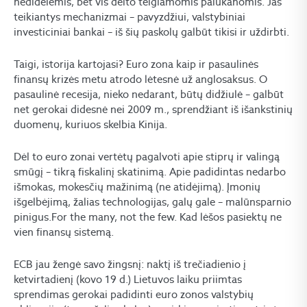
nedidelėmis, bet vis dėlto teigiamomis palūkanomis. Jas
teikiantys mechanizmai – pavyzdžiui, valstybiniai
investiciniai bankai – iš šių paskolų galbūt tikisi ir uždirbti.
Taigi, istorija kartojasi? Euro zona kaip ir pasaulinės
finansų krizės metu atrodo lėtesnė už anglosaksus. O
pasaulinė recesija, nieko nedarant, būtų didžiulė – galbūt
net gerokai didesnė nei 2009 m., sprendžiant iš išankstinių
duomenų, kuriuos skelbia Kinija.
Dėl to euro zonai vertėtų pagalvoti apie stiprų ir valingą
smūgį – tikrą fiskalinį skatinimą. Apie padidintas nedarbo
išmokas, mokesčių mažinimą (ne atidėjimą). Įmonių
išgelbėjimą, žalias technologijas, galų gale – malūnsparnio
pinigus.For the many, not the few. Kad lėšos pasiektų ne
vien finansų sistemą.
ECB jau žengė savo žingsnį: naktį iš trečiadienio į
ketvirtadienį (kovo 19 d.) Lietuvos laiku priimtas
sprendimas gerokai padidinti euro zonos valstybių