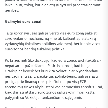
laikai, būtų tokių, kurie galėtų įsigyti vėl pradėtas gaminti
gėrybes.
Galimybė euro zonai
Taigi koronavirusas gali priversti visą euro zoną pakeisti
savo veikimo mechanizmą – ne tik kalbant apie atskirų
vyriausybių fiskalinės politikos vaidmenį, bet ir apie visos
euro zonos bendrą fiskalinę politiką.
Po krizės netrūko diskusijų, kad euro zonos architektūra –
nepatvari ir pažeidžiama. Patirtis parodė, kad Italija,
Graikija ar beveik bet kuri kita Vokietija ar Nyderlandais
nesivadinanti šalis, pasikeitus aplinkybėms, gali prarasti
prieigą prie finansų rinkų. Iki šiol net po visų ECB
sprendimų rinkos akylai stebi vadinamuosius spredus – tai,
kiek skiriasi atskirų euro zonos šalių skolinimosi kaštai,
palyginti su Vokietijai tenkančiomis sąlygomis.