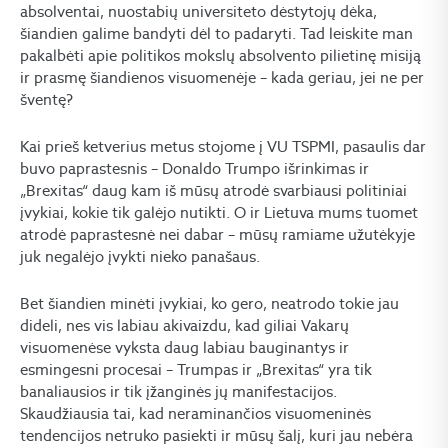
absolventai, nuostabių universiteto dėstytojų dėka,
šiandien galime bandyti dėl to padaryti. Tad leiskite man
pakalbėti apie politikos mokslų absolvento pilietinę misiją
ir prasmę šiandienos visuomenėje – kada geriau, jei ne per
šventę?
Kai prieš ketverius metus stojome į VU TSPMI, pasaulis dar
buvo paprastesnis – Donaldo Trumpo išrinkimas ir
„Brexitas“ daug kam iš mūsų atrodė svarbiausi politiniai
įvykiai, kokie tik galėjo nutikti. O ir Lietuva mums tuomet
atrodė paprastesnė nei dabar – mūsų ramiame užutėkyje
juk negalėjo įvykti nieko panašaus.
Bet šiandien minėti įvykiai, ko gero, neatrodo tokie jau
dideli, nes vis labiau akivaizdu, kad giliai Vakarų
visuomenėse vyksta daug labiau bauginantys ir
esmingesni procesai – Trumpas ir „Brexitas“ yra tik
banaliausios ir tik įžanginės jų manifestacijos.
Skaudžiausia tai, kad neraminančios visuomeninės
tendencijos netruko pasiekti ir mūsų šalį, kuri jau nebėra