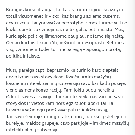
Brangūs kurso draugai, tai karas, kurio loginė išdava yra
totali visuomenės ir visko, kas brangu abiems pusėms,
destrukcija. Tai yra visiška beprotybė ir mes turime su tuo
kažką daryti. Juk žinojimas ne tik galia, bet ir našta. Mes,
kurie apie politiką išmanome daugiau, nešame šią naštą.
Geriau kartais tikrai būtų nežinoti ir nesuprasti. Bet mes,
visgi, žinome ir todėl turime pareigą – apsaugoti protą,
politiką ir laisvę.
Mūsų pareiga tapti beprasmio kultūrinio karo slaptais
dezertyrais savo stovyklose! Kviečiu imtis mažyčių
kasdienių intelektualinių subversijų savo barikadų pusėje,
vieno asmens konspiracijų. Tam jokiu būdu nereikia
išduoti savęs ar savųjų. Tai kaip tik veikimas vardan savo
stovyklos ir vietos kam nors egzistuoti apskritai. Tai
buvimas sąžiningu prieš save patį ir Aukščiausiąjį.
Tad savo šeimoje, draugų rate, chore, paukščių stebėjimo
būrelyje, maldos grupėje, savo partijoje – imkimės mažyčių
intelektualinių subversijų.