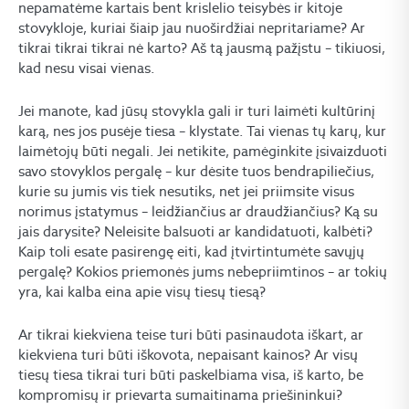
nepamatėme kartais bent krislelio teisybės ir kitoje
stovykloje, kuriai šiaip jau nuoširdžiai nepritariame? Ar
tikrai tikrai tikrai nė karto? Aš tą jausmą pažįstu – tikiuosi,
kad nesu visai vienas.
Jei manote, kad jūsų stovykla gali ir turi laimėti kultūrinį
karą, nes jos pusėje tiesa – klystate. Tai vienas tų karų, kur
laimėtojų būti negali. Jei netikite, pamėginkite įsivaizduoti
savo stovyklos pergalę – kur dėsite tuos bendrapiliečius,
kurie su jumis vis tiek nesutiks, net jei priimsite visus
norimus įstatymus – leidžiančius ar draudžiančius? Ką su
jais darysite? Neleisite balsuoti ar kandidatuoti, kalbėti?
Kaip toli esate pasirengę eiti, kad įtvirtintumėte savųjų
pergalę? Kokios priemonės jums nebepriimtinos – ar tokių
yra, kai kalba eina apie visų tiesų tiesą?
Ar tikrai kiekviena teise turi būti pasinaudota iškart, ar
kiekviena turi būti iškovota, nepaisant kainos? Ar visų
tiesų tiesa tikrai turi būti paskelbiama visa, iš karto, be
kompromisų ir prievarta sumaitinama priešininkui?