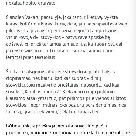
nekalta hobitų grafystė.
Šiandien Vakarų pasaulyje, įskaitant ir Lietuvą, vyksta
karas, kultūrinis karas, kuris, deja, jau nebeapsiriboja vien
piktais straipsniais ir per dažnai nejučia tampa fizinis.
Visur kovoja dvi stovyklos – patys save apsiskelbę
apšviestieji prieš tariamus tamsuolius, kuriuos neva gali
pakeisti švietimas, arba kitaip – sunkiai apibrėžiami
leftistai prieš teisuolius.
Šio karo sąlygomis abiejose stovyklose proto balsas
slopinamas, nes baisu, kad kas supras vidinių
stovyklautojų mąstymo prieštaras ir absurdą, kad kas
sušuks: „Karalius nuogas!“ Kiekvieno naujo politinio
klausimo atsakymai tuoj pat prilimpa prie vienos ar kitos
stovyklos – nepriimtinas joks pažiūrų persidengimas, nes
tai, esą, graso tiek vienų, tiek kitų tapatybei.
Būtina rinktis priešingai nei kita pusė. Tuo pačiu
priešininkų nuomonė kultūriniame kare laikoma nepolitine