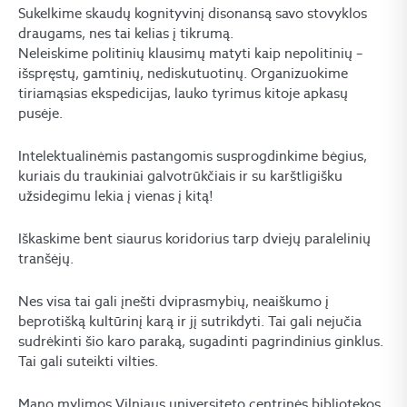
Sukelkime skaudų kognityvinį disonansą savo stovyklos
draugams, nes tai kelias į tikrumą.
Neleiskime politinių klausimų matyti kaip nepolitinių –
išspręstų, gamtinių, nediskutuotinų. Organizuokime
tiriamąsias ekspedicijas, lauko tyrimus kitoje apkasų
pusėje.
Intelektualinėmis pastangomis susprogdinkime bėgius,
kuriais du traukiniai galvotrūkčiais ir su karštligišku
užsidegimu lekia į vienas į kitą!
Iškaskime bent siaurus koridorius tarp dviejų paralelinių
tranšėjų.
Nes visa tai gali įnešti dviprasmybių, neaiškumo į
beprotišką kultūrinį karą ir jį sutrikdyti. Tai gali nejučia
sudrėkinti šio karo paraką, sugadinti pagrindinius ginklus.
Tai gali suteikti vilties.
Mano mylimos Vilniaus universiteto centrinės bibliotekos