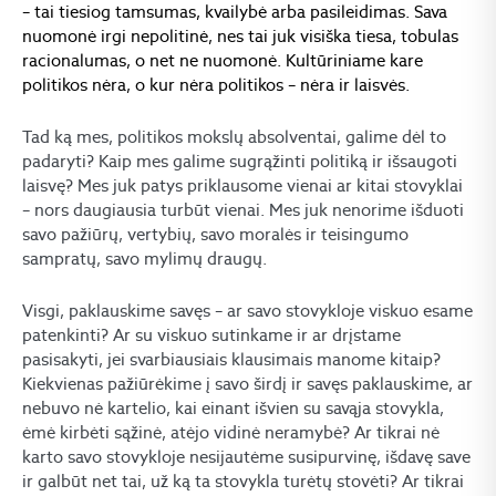
– tai tiesiog tamsumas, kvailybė arba pasileidimas. Sava
nuomonė irgi nepolitinė, nes tai juk visiška tiesa, tobulas
racionalumas, o net ne nuomonė. Kultūriniame kare
politikos nėra, o kur nėra politikos – nėra ir laisvės.
Tad ką mes, politikos mokslų absolventai, galime dėl to
padaryti? Kaip mes galime sugrąžinti politiką ir išsaugoti
laisvę? Mes juk patys priklausome vienai ar kitai stovyklai
– nors daugiausia turbūt vienai. Mes juk nenorime išduoti
savo pažiūrų, vertybių, savo moralės ir teisingumo
sampratų, savo mylimų draugų.
Visgi, paklauskime savęs – ar savo stovykloje viskuo esame
patenkinti? Ar su viskuo sutinkame ir ar drįstame
pasisakyti, jei svarbiausiais klausimais manome kitaip?
Kiekvienas pažiūrėkime į savo širdį ir savęs paklauskime, ar
nebuvo nė kartelio, kai einant išvien su savąja stovykla,
ėmė kirbėti sąžinė, atėjo vidinė neramybė? Ar tikrai nė
karto savo stovykloje nesijautėme susipurvinę, išdavę save
ir galbūt net tai, už ką ta stovykla turėtų stovėti? Ar tikrai