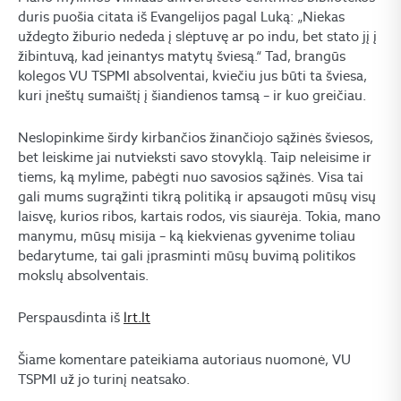
duris puošia citata iš Evangelijos pagal Luką: „Niekas
uždegto žiburio nededa į slėptuvę ar po indu, bet stato jį į
žibintuvą, kad įeinantys matytų šviesą.“ Tad, brangūs
kolegos VU TSPMI absolventai, kviečiu jus būti ta šviesa,
kuri įneštų sumaištį į šiandienos tamsą – ir kuo greičiau.
Neslopinkime širdy kirbančios žinančiojo sąžinės šviesos,
bet leiskime jai nutvieksti savo stovyklą. Taip neleisime ir
tiems, ką mylime, pabėgti nuo savosios sąžinės. Visa tai
gali mums sugrąžinti tikrą politiką ir apsaugoti mūsų visų
laisvę, kurios ribos, kartais rodos, vis siaurėja. Tokia, mano
manymu, mūsų misija – ką kiekvienas gyvenime toliau
bedarytume, tai gali įprasminti mūsų buvimą politikos
mokslų absolventais.
Perspausdinta iš
lrt.lt
Šiame komentare pateikiama autoriaus nuomonė, VU
TSPMI už jo turinį neatsako.