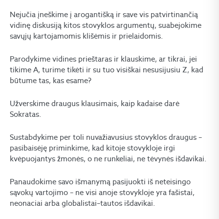
Nejučia įneškime į arogantišką ir save vis patvirtinančią
vidinę diskusiją kitos stovyklos argumentų, suabejokime
savųjų kartojamomis klišėmis ir prielaidomis.
Parodykime vidines prieštaras ir klauskime, ar tikrai, jei
tikime A, turime tikėti ir su tuo visiškai nesusijusiu Z, kad
būtume tas, kas esame?
Užverskime draugus klausimais, kaip kadaise darė
Sokratas.
Sustabdykime per toli nuvažiavusius stovyklos draugus –
pasibaisėję priminkime, kad kitoje stovykloje irgi
kvėpuojantys žmonės, o ne runkeliai, ne tėvynės išdavikai.
Panaudokime savo išmanymą pasijuokti iš neteisingo
sąvokų vartojimo – ne visi anoje stovykloje yra fašistai,
neonaciai arba globalistai–tautos išdavikai.