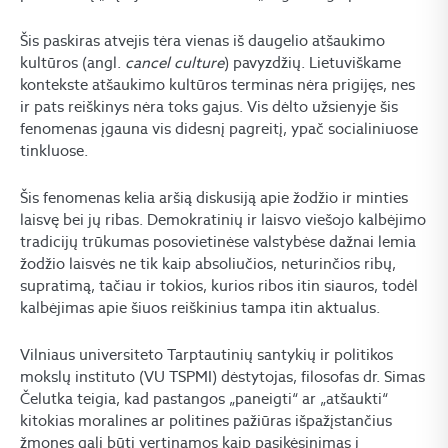
Šis paskiras atvejis tėra vienas iš daugelio atšaukimo
kultūros (angl.
cancel culture
) pavyzdžių. Lietuviškame
kontekste atšaukimo kultūros terminas nėra prigijęs, nes
ir pats reiškinys nėra toks gajus. Vis dėlto užsienyje šis
fenomenas įgauna vis didesnį pagreitį, ypač socialiniuose
tinkluose.
Šis fenomenas kelia aršią diskusiją apie žodžio ir minties
laisvę bei jų ribas. Demokratinių ir laisvo viešojo kalbėjimo
tradicijų trūkumas posovietinėse valstybėse dažnai lemia
žodžio laisvės ne tik kaip absoliučios, neturinčios ribų,
supratimą, tačiau ir tokios, kurios ribos itin siauros, todėl
kalbėjimas apie šiuos reiškinius tampa itin aktualus.
Vilniaus universiteto Tarptautinių santykių ir politikos
mokslų instituto (VU TSPMI) dėstytojas, filosofas dr. Simas
Čelutka teigia, kad pastangos „paneigti“ ar „atšaukti“
kitokias moralines ar politines pažiūras išpažįstančius
žmones gali būti vertinamos kaip pasikėsinimas į