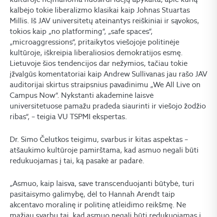
kalbėjo tokie liberalizmo klasikai kaip Johnas Stuartas
Millis. Iš JAV universitetų ateinantys reiškiniai ir sąvokos,
tokios kaip „no platforming“, „safe spaces“,
„microaggressions“, pritaikytos viešojoje politinėje
kultūroje, iškreipia liberaliosios demokratijos esmę.
Lietuvoje šios tendencijos dar nežymios, tačiau tokie
įžvalgūs komentatoriai kaip Andrew Sullivanas jau rašo JAV
auditorijai skirtus straipsnius pavadinimu „We All Live on
Campus Now“. Nykstanti akademinė laisvė
universitetuose pamažu pradeda siaurinti ir viešojo žodžio
ribas“, – teigia VU TSPMI ekspertas.
Dr. Simo Čelutkos teigimu, svarbus ir kitas aspektas –
atšaukimo kultūroje pamirštama, kad asmuo negali būti
redukuojamas į tai, ką pasakė ar padarė.
„Asmuo, kaip laisva, save transcenduojanti būtybė, turi
pasitaisymo galimybę, dėl to Hannah Arendt taip
akcentavo moralinę ir politinę atleidimo reikšmę. Ne
mažiau svarbu tai, kad asmuo negali būti redukuojamas į