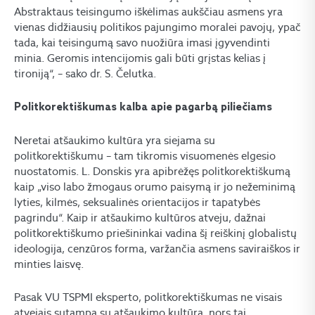
Abstraktaus teisingumo iškėlimas aukščiau asmens yra
vienas didžiausių politikos pajungimo moralei pavojų, ypač
tada, kai teisingumą savo nuožiūra imasi įgyvendinti
minia. Geromis intencijomis gali būti grįstas kelias į
tironiją“, – sako dr. S. Čelutka.
Politkorektiškumas kalba apie pagarbą piliečiams
Neretai atšaukimo kultūra yra siejama su
politkorektiškumu – tam tikromis visuomenės elgesio
nuostatomis. L. Donskis yra apibrėžęs politkorektiškumą
kaip „viso labo žmogaus orumo paisymą ir jo nežeminimą
lyties, kilmės, seksualinės orientacijos ir tapatybės
pagrindu“. Kaip ir atšaukimo kultūros atveju, dažnai
politkorektiškumo priešininkai vadina šį reiškinį globalistų
ideologija, cenzūros forma, varžančia asmens saviraiškos ir
minties laisvę.
Pasak VU TSPMI eksperto, politkorektiškumas ne visais
atvejais sutampa su atšaukimo kultūra, nors tai