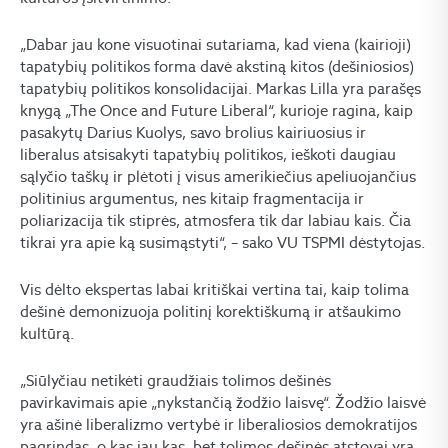
„Dabar jau kone visuotinai sutariama, kad viena (kairioji)
tapatybių politikos forma davė akstiną kitos (dešiniosios)
tapatybių politikos konsolidacijai. Markas Lilla yra parašęs
knygą „The Once and Future Liberal“, kurioje ragina, kaip
pasakytų Darius Kuolys, savo brolius kairiuosius ir
liberalus atsisakyti tapatybių politikos, ieškoti daugiau
sąlyčio taškų ir plėtoti į visus amerikiečius apeliuojančius
politinius argumentus, nes kitaip fragmentacija ir
poliarizacija tik stiprės, atmosfera tik dar labiau kais. Čia
tikrai yra apie ką susimąstyti“, – sako VU TSPMI dėstytojas.
Vis dėlto ekspertas labai kritiškai vertina tai, kaip tolima
dešinė demonizuoja politinį korektiškumą ir atšaukimo
kultūrą.
„Siūlyčiau netikėti graudžiais tolimos dešinės
pavirkavimais apie „nykstančią žodžio laisvę“. Žodžio laisvė
yra ašinė liberalizmo vertybė ir liberaliosios demokratijos
pagrindas, o kas jau kas, bet tolimos dešinės atstovai yra