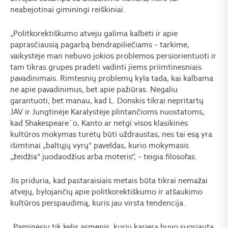
neabejotinai giminingi reiškiniai.
„Politkorektiškumo atveju galima kalbėti ir apie
paprasčiausią pagarbą bendrapiliečiams – tarkime,
vaikystėje man nebuvo jokios problemos persiorientuoti ir
tam tikras grupes pradėti vadinti jiems priimtinesniais
pavadinimais. Rimtesnių problemų kyla tada, kai kalbama
ne apie pavadinimus, bet apie pažiūras. Negaliu
garantuoti, bet manau, kad L. Donskis tikrai nepritartų
JAV ir Jungtinėje Karalystėje plintančioms nuostatoms,
kad Shakespeare`o, Kanto ar netgi visos klasikinės
kultūros mokymas turėtų būti uždraustas, nes tai esą yra
išimtinai „baltųjų vyrų“ paveldas, kurio mokymasis
„žeidžia“ juodaodžius arba moteris“, – teigia filosofas.
Jis priduria, kad pastaraisiais metais būta tikrai nemažai
atvejų, bylojančių apie politkorektiškumo ir atšaukimo
kultūros perspaudimą, kuris jau virsta tendencija.
„Paminėsiu tik kelis asmenis, kurių karjera buvo sugriauta