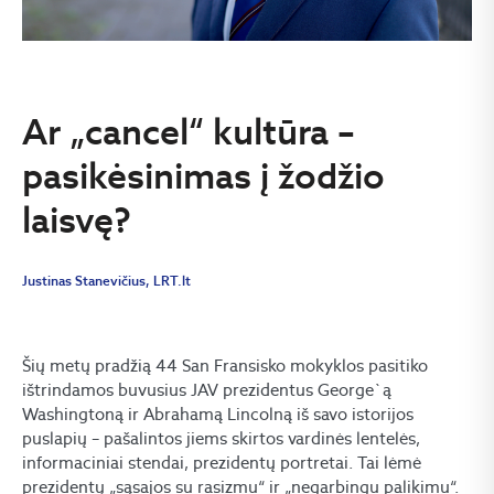
Ar „cancel“ kultūra –
pasikėsinimas į žodžio
laisvę?
Justinas Stanevičius, LRT.lt
Šių metų pradžią 44 San Fransisko mokyklos pasitiko
ištrindamos buvusius JAV prezidentus George`ą
Washingtoną ir Abrahamą Lincolną iš savo istorijos
puslapių – pašalintos jiems skirtos vardinės lentelės,
informaciniai stendai, prezidentų portretai. Tai lėmė
prezidentų „sąsajos su rasizmu“ ir „negarbingu palikimu“.