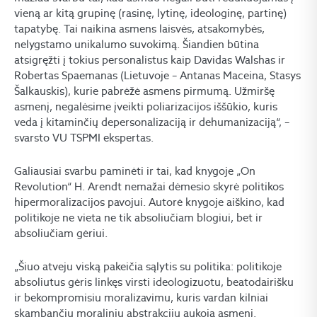
vieną ar kitą grupinę (rasinę, lytinę, ideologinę, partinę)
tapatybę. Tai naikina asmens laisvės, atsakomybės,
nelygstamo unikalumo suvokimą. Šiandien būtina
atsigręžti į tokius personalistus kaip Davidas Walshas ir
Robertas Spaemanas (Lietuvoje – Antanas Maceina, Stasys
Šalkauskis), kurie pabrėžė asmens pirmumą. Užmiršę
asmenį, negalėsime įveikti poliarizacijos iššūkio, kuris
veda į kitaminčių depersonalizaciją ir dehumanizaciją“, –
svarsto VU TSPMI ekspertas.
Galiausiai svarbu paminėti ir tai, kad knygoje „On
Revolution“ H. Arendt nemažai dėmesio skyrė politikos
hipermoralizacijos pavojui. Autorė knygoje aiškino, kad
politikoje ne vieta ne tik absoliučiam blogiui, bet ir
absoliučiam gėriui.
„Šiuo atveju viską pakeičia sąlytis su politika: politikoje
absoliutus gėris linkęs virsti ideologizuotu, beatodairišku
ir bekompromisiu moralizavimu, kuris vardan kilniai
skambančių moralinių abstrakcijų aukoja asmenį.