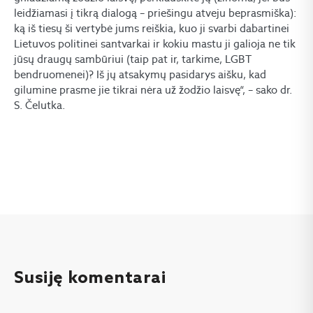
leidžiamasi į tikrą dialogą – priešingu atveju beprasmiška):
ką iš tiesų ši vertybė jums reiškia, kuo ji svarbi dabartinei
Lietuvos politinei santvarkai ir kokiu mastu ji galioja ne tik
jūsų draugų sambūriui (taip pat ir, tarkime, LGBT
bendruomenei)? Iš jų atsakymų pasidarys aišku, kad
gilumine prasme jie tikrai nėra už žodžio laisvę“, – sako dr.
S. Čelutka.
Susiję komentarai