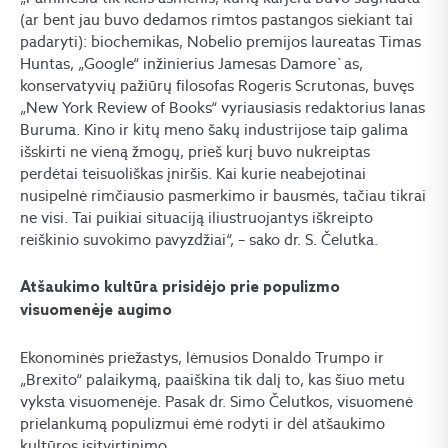
(ar bent jau buvo dedamos rimtos pastangos siekiant tai
padaryti): biochemikas, Nobelio premijos laureatas Timas
Huntas, „Google“ inžinierius Jamesas Damore`as,
konservatyvių pažiūrų filosofas Rogeris Scrutonas, buvęs
„New York Review of Books“ vyriausiasis redaktorius Ianas
Buruma. Kino ir kitų meno šakų industrijose taip galima
išskirti ne vieną žmogų, prieš kurį buvo nukreiptas
perdėtai teisuoliškas įniršis. Kai kurie neabejotinai
nusipelnė rimčiausio pasmerkimo ir bausmės, tačiau tikrai
ne visi. Tai puikiai situaciją iliustruojantys iškreipto
reiškinio suvokimo pavyzdžiai“, – sako dr. S. Čelutka.
Atšaukimo kultūra prisidėjo prie populizmo
visuomenėje augimo
Ekonominės priežastys, lėmusios Donaldo Trumpo ir
„Brexito“ palaikymą, paaiškina tik dalį to, kas šiuo metu
vyksta visuomenėje. Pasak dr. Simo Čelutkos, visuomenė
prielankumą populizmui ėmė rodyti ir dėl atšaukimo
kultūros įsitvirtinimo.