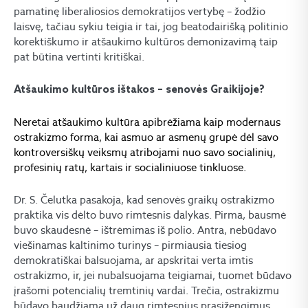
pamatinę liberaliosios demokratijos vertybę – žodžio
laisvę, tačiau sykiu teigia ir tai, jog beatodairišką politinio
korektiškumo ir atšaukimo kultūros demonizavimą taip
pat būtina vertinti kritiškai.
Atšaukimo kultūros ištakos – senovės Graikijoje?
Neretai atšaukimo kultūra apibrėžiama kaip modernaus
ostrakizmo forma, kai asmuo ar asmenų grupė dėl savo
kontroversiškų veiksmų atribojami nuo savo socialinių,
profesinių ratų, kartais ir socialiniuose tinkluose.
Dr. S. Čelutka pasakoja, kad senovės graikų ostrakizmo
praktika vis dėlto buvo rimtesnis dalykas. Pirma, bausmė
buvo skaudesnė – ištrėmimas iš polio. Antra, nebūdavo
viešinamas kaltinimo turinys – pirmiausia tiesiog
demokratiškai balsuojama, ar apskritai verta imtis
ostrakizmo, ir, jei nubalsuojama teigiamai, tuomet būdavo
įrašomi potencialių tremtinių vardai. Trečia, ostrakizmu
būdavo baudžiama už daug rimtesnius prasižengimus,