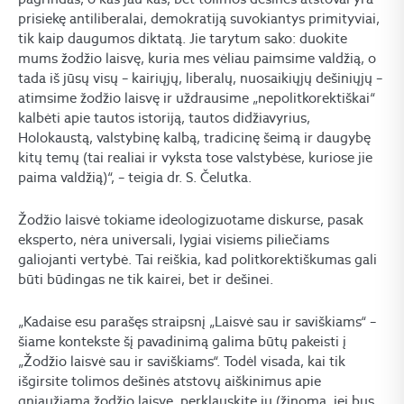
prisiekę antiliberalai, demokratiją suvokiantys primityviai,
tik kaip daugumos diktatą. Jie tarytum sako: duokite
mums žodžio laisvę, kuria mes vėliau paimsime valdžią, o
tada iš jūsų visų – kairiųjų, liberalų, nuosaikiųjų dešiniųjų –
atimsime žodžio laisvę ir uždrausime „nepolitkorektiškai“
kalbėti apie tautos istoriją, tautos didžiavyrius,
Holokaustą, valstybinę kalbą, tradicinę šeimą ir daugybę
kitų temų (tai realiai ir vyksta tose valstybėse, kuriose jie
paima valdžią)“, – teigia dr. S. Čelutka.
Žodžio laisvė tokiame ideologizuotame diskurse, pasak
eksperto, nėra universali, lygiai visiems piliečiams
galiojanti vertybė. Tai reiškia, kad politkorektiškumas gali
būti būdingas ne tik kairei, bet ir dešinei.
„Kadaise esu parašęs straipsnį „Laisvė sau ir saviškiams“ –
šiame kontekste šį pavadinimą galima būtų pakeisti į
„Žodžio laisvė sau ir saviškiams“. Todėl visada, kai tik
išgirsite tolimos dešinės atstovų aiškinimus apie
gniaužiamą žodžio laisvę, perklauskite jų (žinoma, jei bus