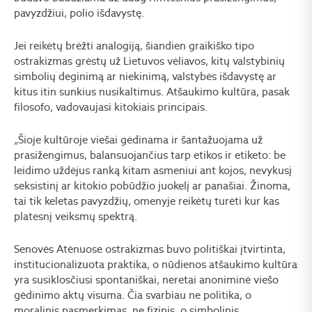
pavyzdžiui, polio išdavystę.
Jei reikėtų brėžti analogiją, šiandien graikiško tipo
ostrakizmas grėstų už Lietuvos vėliavos, kitų valstybinių
simbolių deginimą ar niekinimą, valstybės išdavystę ar
kitus itin sunkius nusikaltimus. Atšaukimo kultūra, pasak
filosofo, vadovaujasi kitokiais principais.
„Šioje kultūroje viešai gėdinama ir šantažuojama už
prasižengimus, balansuojančius tarp etikos ir etiketo: be
leidimo uždėjus ranką kitam asmeniui ant kojos, nevykusį
seksistinį ar kitokio pobūdžio juokelį ar panašiai. Žinoma,
tai tik keletas pavyzdžių, omenyje reikėtų turėti kur kas
platesnį veiksmų spektrą.
Senovės Atėnuose ostrakizmas buvo politiškai įtvirtinta,
institucionalizuota praktika, o nūdienos atšaukimo kultūra
yra susiklosčiusi spontaniškai, neretai anoniminė viešo
gėdinimo aktų visuma. Čia svarbiau ne politika, o
moralinis pasmerkimas, ne fizinis, o simbolinis