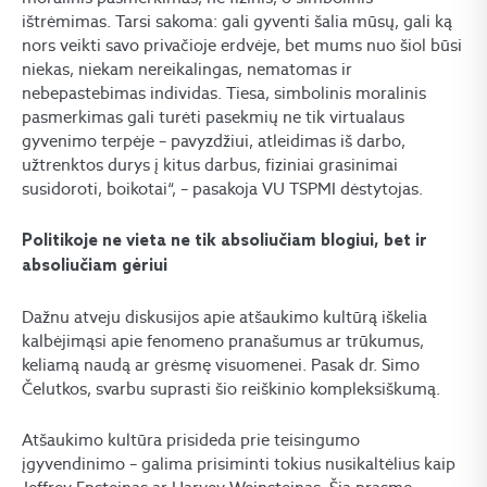
ištrėmimas. Tarsi sakoma: gali gyventi šalia mūsų, gali ką
nors veikti savo privačioje erdvėje, bet mums nuo šiol būsi
niekas, niekam nereikalingas, nematomas ir
nebepastebimas individas. Tiesa, simbolinis moralinis
pasmerkimas gali turėti pasekmių ne tik virtualaus
gyvenimo terpėje – pavyzdžiui, atleidimas iš darbo,
užtrenktos durys į kitus darbus, fiziniai grasinimai
susidoroti, boikotai“, – pasakoja VU TSPMI dėstytojas.
Politikoje ne vieta ne tik absoliučiam blogiui, bet ir
absoliučiam gėriui
Dažnu atveju diskusijos apie atšaukimo kultūrą iškelia
kalbėjimąsi apie fenomeno pranašumus ar trūkumus,
keliamą naudą ar grėsmę visuomenei. Pasak dr. Simo
Čelutkos, svarbu suprasti šio reiškinio kompleksiškumą.
Atšaukimo kultūra prisideda prie teisingumo
įgyvendinimo – galima prisiminti tokius nusikaltėlius kaip