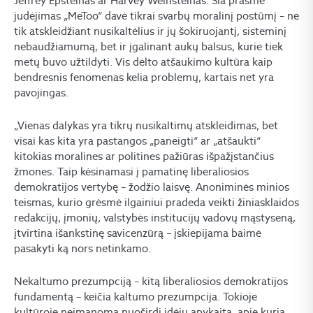
Jeffrey Epsteinas ar Harvey Weinsteinas. Šia prasme
judėjimas „MeToo“ davė tikrai svarbų moralinį postūmį – ne
tik atskleidžiant nusikaltėlius ir jų šokiruojantį, sisteminį
nebaudžiamumą, bet ir įgalinant aukų balsus, kurie tiek
metų buvo užtildyti. Vis dėlto atšaukimo kultūra kaip
bendresnis fenomenas kelia problemų, kartais net yra
pavojingas.
„Vienas dalykas yra tikrų nusikaltimų atskleidimas, bet
visai kas kita yra pastangos „paneigti“ ar „atšaukti“
kitokias moralines ar politines pažiūras išpažįstančius
žmones. Taip kėsinamasi į pamatinę liberaliosios
demokratijos vertybę – žodžio laisvę. Anoniminės minios
teismas, kurio grėsmė ilgainiui pradeda veikti žiniasklaidos
redakcijų, įmonių, valstybės institucijų vadovų mąstyseną,
įtvirtina išankstinę savicenzūrą – įskiepijama baimė
pasakyti ką nors netinkamo.
Nekaltumo prezumpciją – kitą liberaliosios demokratijos
fundamentą – keičia kaltumo prezumpcija. Tokioje
kultūroje neįmanoma nuoširdi idėjų apykaita, apie kurią