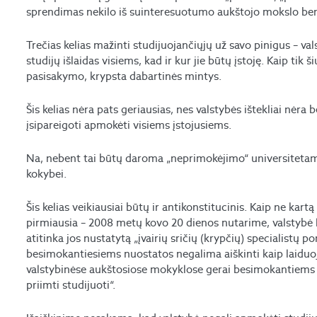
sprendimas nekilo iš suinteresuotumo aukštojo mokslo ben
Trečias kelias mažinti studijuojančiųjų už savo pinigus – val
studijų išlaidas visiems, kad ir kur jie būtų įstoję. Kaip tik š
pasisakymo, krypsta dabartinės mintys.
Šis kelias nėra pats geriausias, nes valstybės ištekliai nėra b
įsipareigoti apmokėti visiems įstojusiems.
Na, nebent tai būtų daroma „neprimokėjimo“ universitetams
kokybei.
Šis kelias veikiausiai būtų ir antikonstitucinis. Kaip ne kart
pirmiausia – 2008 metų kovo 20 dienos nutarime, valstybė
atitinka jos nustatytą „įvairių sričių (krypčių) specialistų
besimokantiesiems nuostatos negalima aiškinti kaip laidu
valstybinėse aukštosiose mokyklose gerai besimokantiems p
priimti studijuoti“.