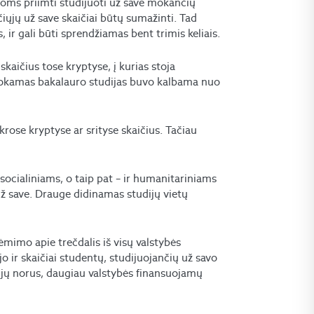
sioms priimti studijuoti už save mokančių
iųjų už save skaičiai būtų sumažinti. Tad
ir gali būti sprendžiamas bent trimis keliais.
skaičius tose kryptyse, į kurias stoja
mokamas bakalauro studijas buvo kalbama nuo
krose kryptyse ar srityse skaičius. Tačiau
ocialiniams, o taip pat – ir humanitariniams
ž save. Drauge didinamas studijų vietų
ėmimo apie trečdalis iš visų valstybės
 ir skaičiai studentų, studijuojančių už savo
čiųjų norus, daugiau valstybės finansuojamų