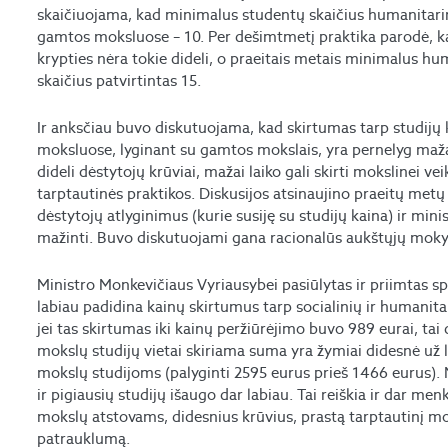
skaičiuojama, kad minimalus studentų skaičius humanitarin
gamtos moksluose – 10. Per dešimtmetį praktika parodė, k
krypties nėra tokie dideli, o praeitais metais minimalus hu
skaičius patvirtintas 15.
Ir anksčiau buvo diskutuojama, kad skirtumas tarp studijų 
moksluose, lyginant su gamtos mokslais, yra pernelyg mažas,
dideli dėstytojų krūviai, mažai laiko gali skirti mokslinei vei
tarptautinės praktikos. Diskusijos atsinaujino praeitų met
dėstytojų atlyginimus (kurie susiję su studijų kaina) ir mini
mažinti. Buvo diskutuojami gana racionalūs aukštųjų moky
Ministro Monkevičiaus Vyriausybei pasiūlytas ir priimtas spr
labiau padidina kainų skirtumus tarp socialinių ir humanitar
jei tas skirtumas iki kainų peržiūrėjimo buvo 989 eurai, tai
mokslų studijų vietai skiriama suma yra žymiai didesnė už l
mokslų studijoms (palyginti 2595 eurus prieš 1466 eurus).
ir pigiausių studijų išaugo dar labiau. Tai reiškia ir dar me
mokslų atstovams, didesnius krūvius, prastą tarptautinį mo
patrauklumą.