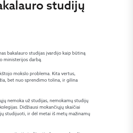
alauro studijų
s bakalauro studijas įvardijo kaip būtiną
to ministerijos darbą.
kštojo mokslo problema. Kita vertus,
džia, bet nuo sprendimo tolina, ir gilina
nčiųjų nemoka už studijas, nemokamų studijų
 kolegijas. Didžiausi mokančiųjų skaičiai
ųjų studijuoti, ir dėl metai iš metų mažinamų