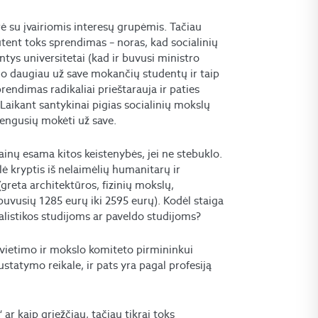
ė su įvairiomis interesų grupėmis. Tačiau
ūtent toks sprendimas – noras, kad socialinių
ntys universitetai (kad ir buvusi ministro
uo daugiau už save mokančių studentų ir taip
prendimas radikaliai prieštarauja ir paties
Laikant santykinai pigias socialinių mokslų
irengusių mokėti už save.
inų esama kitos keistenybės, jei ne stebuklo.
lė kryptis iš nelaimėlių humanitarų ir
greta architektūros, fizinių mokslų,
buvusių 1285 eurų iki 2595 eurų). Kodėl staiga
alistikos studijoms ar paveldo studijoms?
 švietimo ir mokslo komiteto pirmininkui
ustatymo reikale, ir pats yra pagal profesiją
 ar kaip griežčiau, tačiau tikrai toks