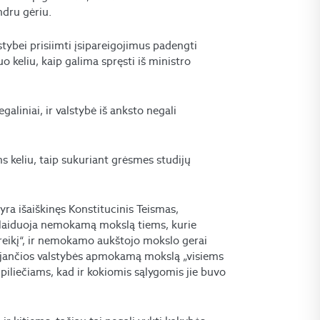
dru gėriu.
stybei prisiimti įsipareigojimus padengti
iuo keliu, kaip galima spręsti iš ministro
egaliniai, ir valstybė iš anksto negali
 keliu, taip sukuriant grėsmes studijų
ą yra išaiškinęs Konstitucinis Teismas,
 laiduoja nemokamą mokslą tiems, kurie
 poreikį“, ir nemokamo aukštojo mokslo gerai
ojančios valstybės apmokamą mokslą „visiems
iliečiams, kad ir kokiomis sąlygomis jie buvo