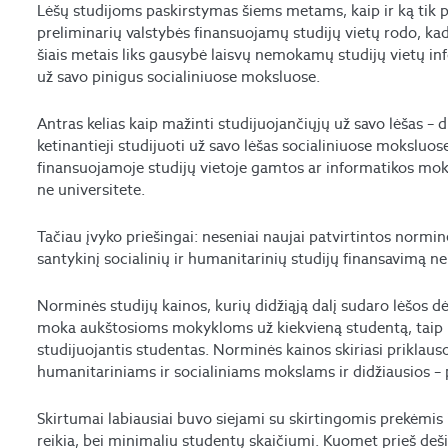
Lėšų studijoms paskirstymas šiems metams, kaip ir ką tik 
preliminarių valstybės finansuojamų studijų vietų rodo, kad 
šiais metais liks gausybė laisvų nemokamų studijų vietų in
už savo pinigus socialiniuose moksluose.
Antras kelias kaip mažinti studijuojančiųjų už savo lėšas – 
ketinantieji studijuoti už savo lėšas socialiniuose moksluose
finansuojamoje studijų vietoje gamtos ar informatikos moks
ne universitete.
Tačiau įvyko priešingai: neseniai naujai patvirtintos norm
santykinį socialinių ir humanitarinių studijų finansavimą nei 
Norminės studijų kainos, kurių didžiąją dalį sudaro lėšos d
moka aukštosioms mokykloms už kiekvieną studentą, taip pa
studijuojantis studentas. Norminės kainos skiriasi priklaus
humanitariniams ir socialiniams mokslams ir didžiausios – 
Skirtumai labiausiai buvo siejami su skirtingomis prekėmis
reikia, bei minimaliu studentų skaičiumi. Kuomet prieš de