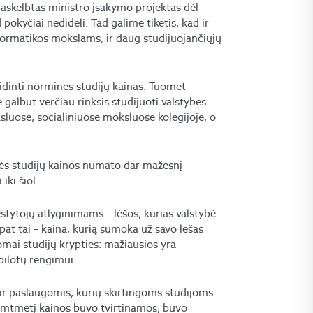
paskelbtas ministro įsakymo projektas dėl
pokyčiai nedideli. Tad galime tikėtis, kad ir
formatikos mokslams, ir daug studijuojančiųjų
didinti normines studijų kainas. Tuomet
 galbūt verčiau rinksis studijuoti valstybės
luose, socialiniuose moksluose kolegijoje, o
inės studijų kainos numato dar mažesnį
iki šiol.
ėstytojų atlyginimams – lėšos, kurias valstybė
t tai – kaina, kurią sumoka už savo lėšas
omai studijų krypties: mažiausios yra
pilotų rengimui.
 ir paslaugomis, kurių skirtingoms studijoms
šimtmetį kainos buvo tvirtinamos, buvo