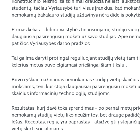
Konstitucinio Teismo išaiškinimai draudžia neleisti aukšto
studentų, tačiau Vyriausybė turi visus įrankius, kad mokanč
nemokamų bakalauro studijų uždavinys nėra didelis pokytis, 
Pirmas kelias – didinti valstybės finansuojamų studijų vietų 
daugiausia pasirengusių mokėti už savo studijas. Apie ne
pat šios Vyriausybės darbo pradžios.
Tai galima daryti protingai reguliuojant studijų vietų tam ti
kelerius metus buvo elgiamasi priešingai šiam tikslui.
Buvo ryškiai mažinamas nemokamas studijų vietų skaičius s
mokslams, ten, kur stoja daugiausiai pasirengusių mokėti u
skaičius informacinių technologijų studijoms.
Rezultatas, kurį davė toks sprendimas – po pernai metų pri
nemokamų studijų vietų liko neužimtos, bet drauge padidėjo
lėšas. Receptas, regis, yra paprastas – atsižvelgti į stojan
vietų skirti socialiniams.