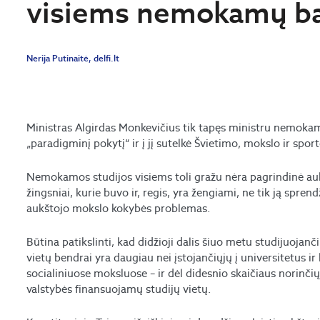
visiems nemokamų bak
Nerija Putinaitė, delfi.lt
Ministras Algirdas Monkevičius tik tapęs ministru nemokama
„paradigminį pokytį“ ir į jį sutelkė Švietimo, mokslo ir spor
Nemokamos studijos visiems toli gražu nėra pagrindinė au
žingsniai, kurie buvo ir, regis, yra žengiami, ne tik ją spren
aukštojo mokslo kokybės problemas.
Būtina patikslinti, kad didžioji dalis šiuo metu studijuoja
vietų bendrai yra daugiau nei įstojančiųjų į universitetus ir
socialiniuose moksluose – ir dėl didesnio skaičiaus norinči
valstybės finansuojamų studijų vietų.