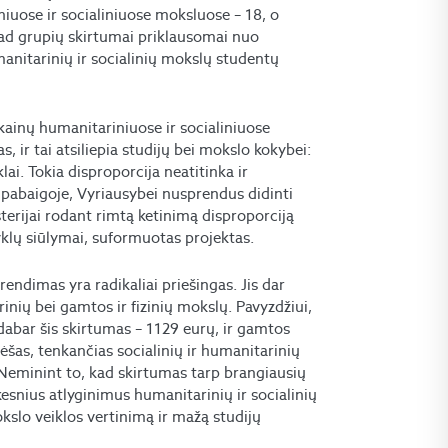
iuose ir socialiniuose moksluose – 18, o
ad grupių skirtumai priklausomai nuo
manitarinių ir socialinių mokslų studentų
kainų humanitariniuose ir socialiniuose
 ir tai atsiliepia studijų bei mokslo kokybei:
klai. Tokia disproporcija neatitinka ir
ų pabaigoje, Vyriausybei nusprendus didinti
sterijai rodant rimtą ketinimą disproporciją
klų siūlymai, suformuotas projektas.
endimas yra radikaliai priešingas. Jis dar
inių bei gamtos ir fizinių mokslų. Pavyzdžiui,
 dabar šis skirtumas – 1129 eurų, ir gamtos
ėšas, tenkančias socialinių ir humanitarinių
 Neminint to, kad skirtumas tarp brangiausių
nkesnius atlyginimus humanitarinių ir socialinių
kslo veiklos vertinimą ir mažą studijų