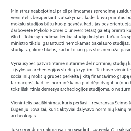
Ministras neabejotinai prieš priimdamas sprendimą susidūr
vienintelis besiperšantis atsakymas, kodėl buvo priimtas b
mokslų studijos būtų kuo pigesnės, kad į jas besiorientuoja
darbovietė Mykolo Romerio universitetas) galėtų priimti k
išlikti. Tokie sprendimai kenkia studijų kokybei, tačiau šis s
ministro tikslui garantuoti nemokamas bakalauro studijas. 
studijas, galime tikėtis, kad ir toliau į jas stos nemažai pas
Vyriausybės patvirtintame nutarime dėl norminių studijų ka
Ji įvyko su archeologijos studijų kryptimi. Tai buvo vieninte
socialinių mokslų grupės perkelta į kitą finansavimo grupę (
farmacijos), kad jos norminė kaina padidėjo dvigubai (nuo 
toks išskirtinis dėmesys archeologijos studijoms, o ne žurn
Vienintelis paaiškinimas, kuris peršasi – reveransas Seimo
Eugenijui Jovaišai, kuris aktyviai dalyvavo norminių kainų n
archeologas.
Tokį sprendimą galima įvairiai pavadinti: „poveikiu“, „pakiša“